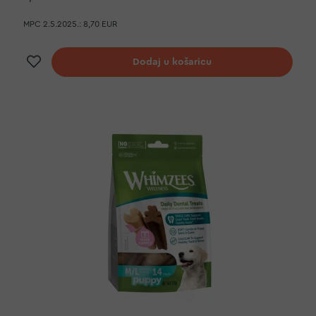
MPC 2.5.2025.:
8,70 EUR
Dodaj na listu želja
Dodaj u košaricu