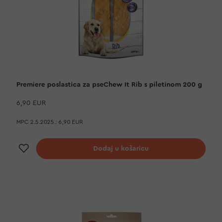
Premiere poslastica za pseChew It Rib s piletinom 200 g
6,90 EUR
MPC 2.5.2025.:
6,90 EUR
Dodaj na listu želja
Dodaj u košaricu