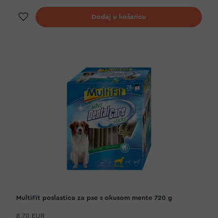
Dodaj na listu želja
Dodaj u košaricu
MultiFit poslastica za pse s okusom mente 720 g
8,70 EUR