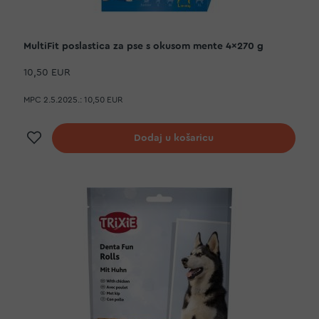
MultiFit poslastica za pse s okusom mente 4x270 g
10,50 EUR
MPC 2.5.2025.:
10,50 EUR
Dodaj na listu želja
Dodaj u košaricu