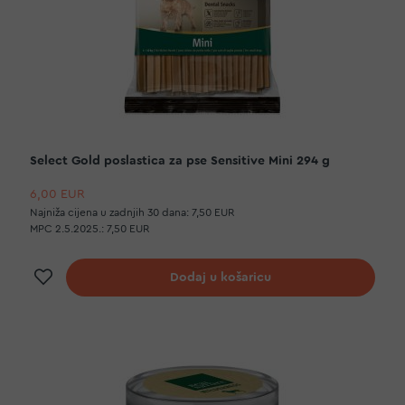
Select Gold poslastica za pse Sensitive Mini 294 g
6,00 EUR
Najniža cijena u zadnjih 30 dana:
7,50 EUR
MPC 2.5.2025.:
7,50 EUR
Dodaj na listu želja
Dodaj u košaricu