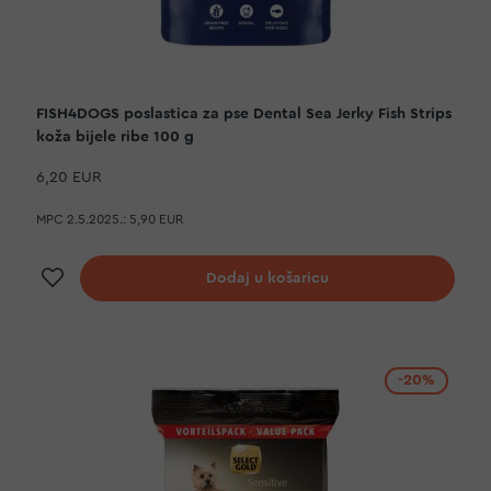
FISH4DOGS poslastica za pse Dental Sea Jerky Fish Strips
koža bijele ribe 100 g
6,20 EUR
MPC 2.5.2025.:
5,90 EUR
Dodaj na listu želja
Dodaj u košaricu
-20%