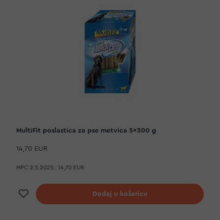
MultiFit poslastica za pse metvica 5x300 g
14,70 EUR
MPC 2.5.2025.:
14,70 EUR
Dodaj na listu želja
Dodaj u košaricu