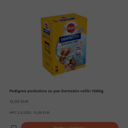
Pedigree poslastica za pse Dentastix veliki 1080g
12,00 EUR
MPC 2.5.2025.:
12,00 EUR
Dodaj na listu želja