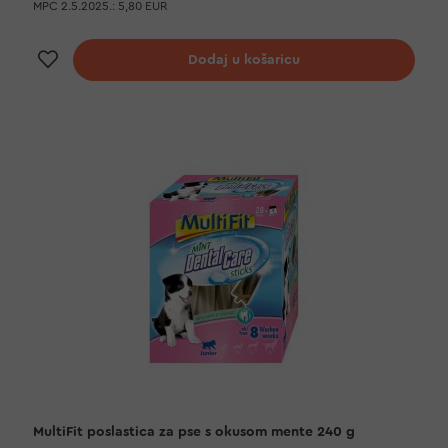
MPC 2.5.2025.:
5,80 EUR
Dodaj na listu želja
Dodaj u košaricu
MultiFit poslastica za pse s okusom mente 240 g