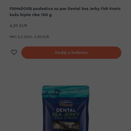
FISH4DOGS poslastica za pse Dental Sea Jerky Fish Knots
koža bijele ribe 100 g
6,20 EUR
MPC 2.5.2025.:
5,90 EUR
Dodaj na listu želja
Dodaj u košaricu