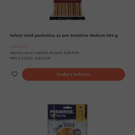
Select Gold poslastica za pse Sensitive Medium 504 g
7,04 EUR
Najniža cijena u zadnjih 30 dana:
8,80 EUR
MPC 2.5.2025.:
8,80 EUR
Dodaj na listu želja
Dodaj u košaricu