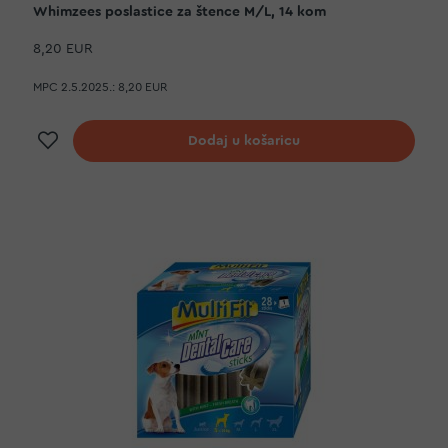
Whimzees poslastice za štence M/L, 14 kom
8,20 EUR
MPC 2.5.2025.:
8,20 EUR
Dodaj na listu želja
Dodaj u košaricu