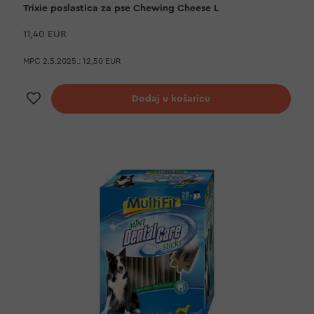
Trixie poslastica za pse Chewing Cheese L
11,40 EUR
MPC 2.5.2025.:
12,50 EUR
Dodaj na listu želja
Dodaj u košaricu