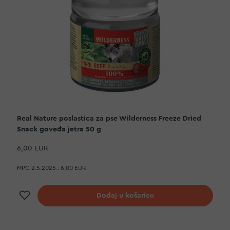
Real Nature poslastica za pse Wilderness Freeze Dried
Snack goveđa jetra 50 g
6,00 EUR
MPC 2.5.2025.:
6,00 EUR
Dodaj na listu želja
Dodaj u košaricu