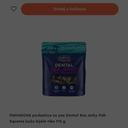
Dodaj na listu želja
Dodaj u košaricu
FISH4DOGS poslastica za pse Dental Sea Jerky Fish
Squares koža bijele ribe 115 g