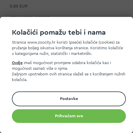
5,80 EUR
MPC 2.5.2025.:
5,80 EUR
Dodaj na listu želja
Kolačići pomažu tebi i nama
Dodaj u košaricu
Stranica www.zoocity.hr koristi (pseće) kolačiće (cookies) za
pružanje boljeg iskustva korištenja stranice. Koristimo kolačiće
u kategorijama nužni, statistički i marketinški.
Ovdje
imaš mogućnost promjene odabira kolačića kao i
mogućnost saznati više o njima.
Daljnjom upotrebom ovih stranica slažeš se s korištenjem nužnih
kolačića.
Postavke
Prihvaćam sve