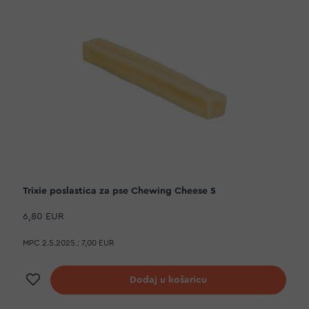
Trixie poslastica za pse Chewing Cheese S
6,80 EUR
MPC 2.5.2025.:
7,00 EUR
Dodaj na listu želja
Dodaj u košaricu