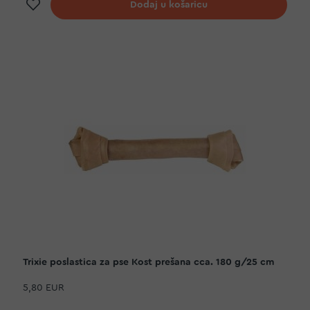
Dodaj na listu želja
Dodaj u košaricu
Trixie poslastica za pse Kost prešana cca. 180 g/25 cm
5,80 EUR