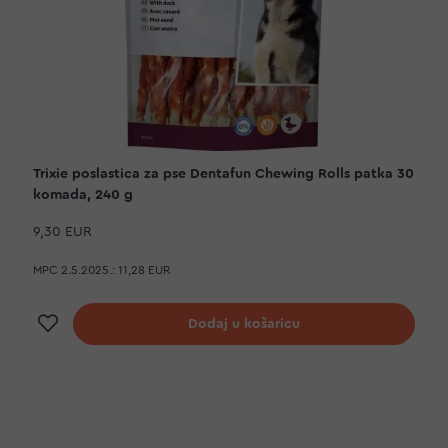
Trixie poslastica za pse Dentafun Chewing Rolls patka 30
komada, 240 g
9,30 EUR
MPC 2.5.2025.:
11,28 EUR
Dodaj na listu želja
Dodaj u košaricu