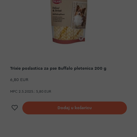
Trixie poslastica za pse Buffalo pletenica 200 g
6,80 EUR
MPC 2.5.2025.:
5,80 EUR
Dodaj na listu želja
Dodaj u košaricu