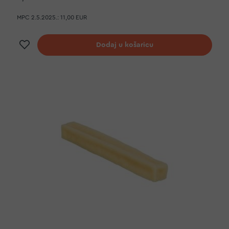
MPC 2.5.2025.:
11,00 EUR
Dodaj na listu želja
Dodaj u košaricu