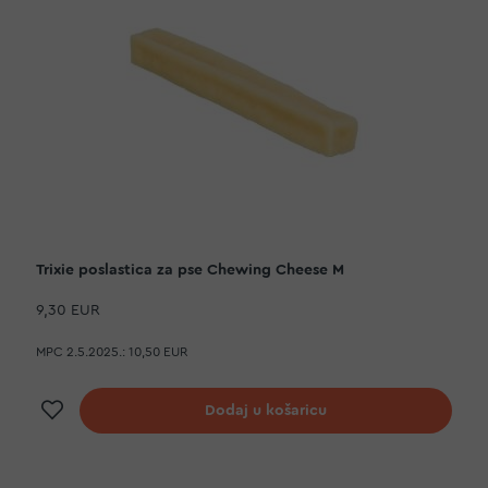
Trixie poslastica za pse Chewing Cheese M
9,30 EUR
MPC 2.5.2025.:
10,50 EUR
Dodaj na listu želja
Dodaj u košaricu