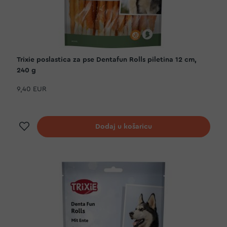
Trixie poslastica za pse Dentafun Rolls piletina 12 cm,
240 g
9,40 EUR
Dodaj na listu želja
Dodaj u košaricu