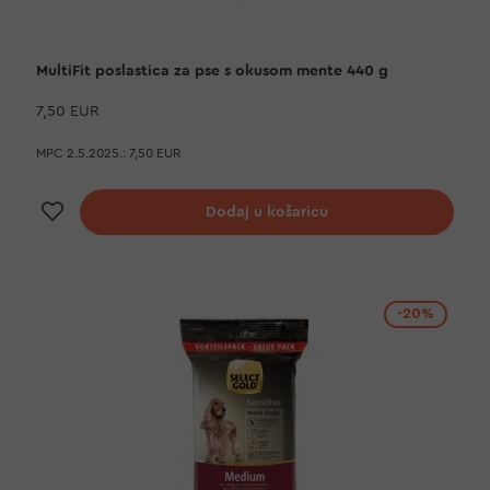
MultiFit poslastica za pse s okusom mente 440 g
7,50 EUR
MPC 2.5.2025.:
7,50 EUR
Dodaj na listu želja
Dodaj u košaricu
-20%