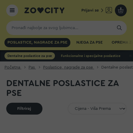
Prijavi se
Moja k
POSLASTICE, NAGRADE ZA PSE
NJEGA ZA PSE
OPREMA ZA
Dentalne poslastice za pse
Funkcionalne i specijalne poslastice
N
Početna
Pas
Poslastice, nagrade za pse
Dentalne poslast
DENTALNE POSLASTICE ZA
PSE
Filtriraj