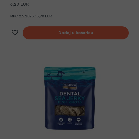
6,20 EUR
MPC 2.5.2025.:
5,90 EUR
Dodaj na listu želja
Dodaj u košaricu