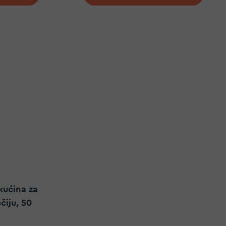
kućina za
čiju, 50