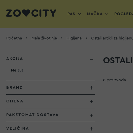
PAS
MAČKA
POGLEDA
Početna
Male životinje
Higijena
Ostali artikli za higijen
OSTALI
AKCIJA
proizvod
Ne
8
8
proizvoda
BRAND
CIJENA
PAKETOMAT DOSTAVA
VELIČINA