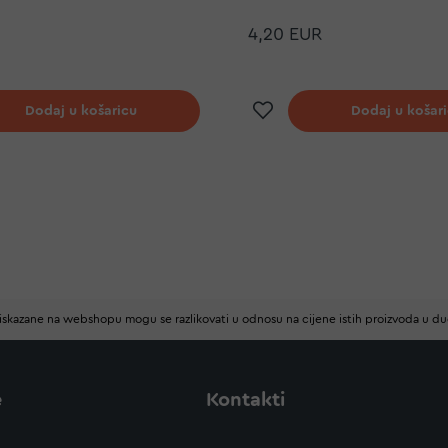
4,20 EUR
j na listu želja
Dodaj na listu ž
Dodaj u košaricu
Dodaj u košar
iskazane na webshopu mogu se razlikovati u odnosu na cijene istih proizvoda u d
e
Kontakti