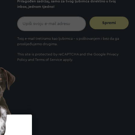
Prilagođen sadržaj, samo za tvog ljubimca direktno u tvoj
inbox, jednom tjedno!
Spremi
Tvoj e-mail tretiramo kao ljubimca - s poštovanjem i bez da ga
proslijeđujemo drugima.
This site is protected by reCAPTCHA and the Google
Privacy
Policy
and
Terms of Service
apply.