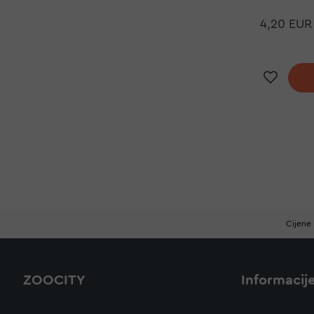
4,20 EUR
Doda
Cijene 
ZOOCITY
Informacij