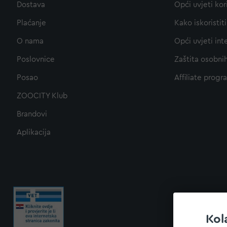
Dostava
Opći uvjeti kor
Plaćanje
Kako iskoristi
O nama
Opći uvjeti int
Poslovnice
Zaštita osobni
Posao
Affiliate progr
ZOOCITY Klub
Brandovi
Aplikacija
Kol