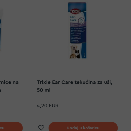
amice na
Trixie Ear Care tekućina za uši,
a
50 ml
4,20 EUR
elja
Dodaj na listu želja
icu
Dodaj u košaricu