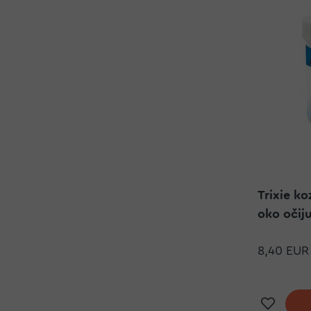
Trixie k
oko očij
8,40 EUR
Doda