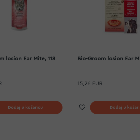
 losion Ear Mite, 118
Bio-Groom losion Ear Mi
R
15,26 EUR
j na listu želja
Dodaj na listu ž
Dodaj u košaricu
Dodaj u košar