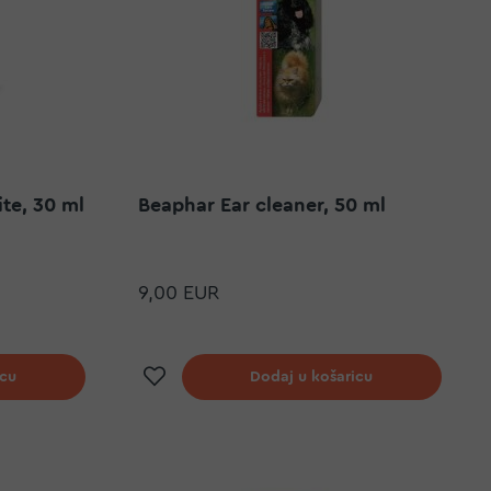
te, 30 ml
Beaphar Ear cleaner, 50 ml
9,00 EUR
elja
Dodaj na listu želja
icu
Dodaj u košaricu