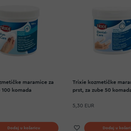
ozmetičke maramice za
Trixie kozmetičke mar
u 100 komada
prst, za zube 50 komad
5,30 EUR
j na listu želja
Dodaj na listu ž
Dodaj u košaricu
Dodaj u košar