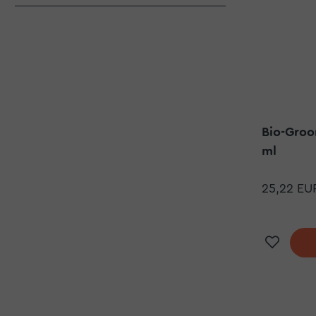
Bio-Groom
ml
25,22 EU
Doda