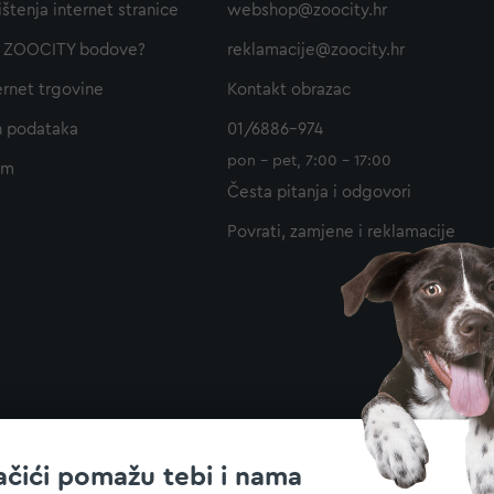
ištenja internet stranice
webshop@zoocity.hr
ti ZOOCITY bodove?
reklamacije@zoocity.hr
ernet trgovine
Kontakt obrazac
h podataka
01/6886-974
pon - pet, 7:00 - 17:00
am
Česta pitanja i odgovori
Povrati, zamjene i reklamacije
ačići pomažu tebi i nama