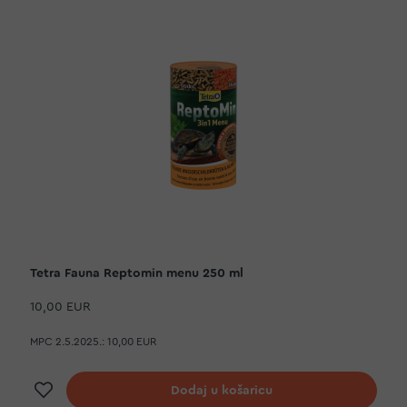
Tetra Fauna Reptomin menu 250 ml
10,00 EUR
MPC 2.5.2025.:
10,00 EUR
Dodaj na listu želja
Dodaj u košaricu