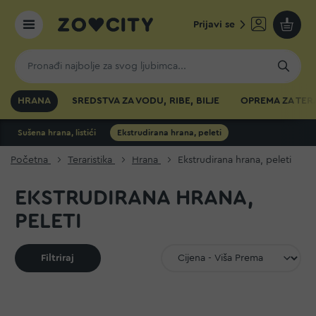
Prijavi se
Moja k
HRANA
SREDSTVA ZA VODU, RIBE, BILJE
OPREMA ZA TER
Sušena hrana, listići
Ekstrudirana hrana, peleti
Početna
Teraristika
Hrana
Ekstrudirana hrana, peleti
EKSTRUDIRANA HRANA,
PELETI
Filtriraj