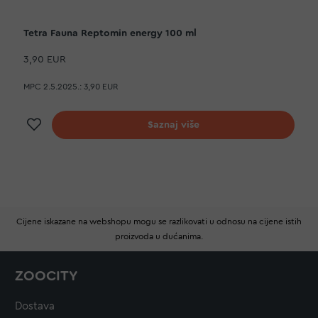
Tetra Fauna Reptomin energy 100 ml
3,90 EUR
MPC 2.5.2025.:
3,90 EUR
Dodaj na listu želja
Saznaj više
Cijene iskazane na webshopu mogu se razlikovati u odnosu na cijene istih
proizvoda u dućanima.
ZOOCITY
Dostava