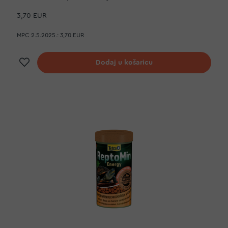
3,70 EUR
MPC 2.5.2025.:
3,70 EUR
Dodaj na listu želja
Dodaj u košaricu