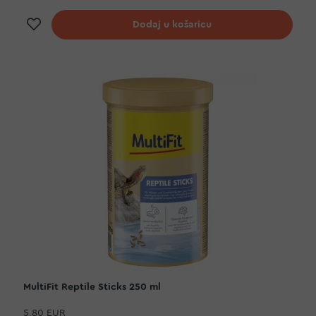
Dodaj na listu želja
Dodaj u košaricu
MultiFit Reptile Sticks 250 ml
5,80 EUR