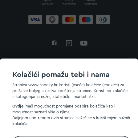
Sigurna
Plaćanje
Plaćanje
kupovina
pouzećem
virmanom
Povratak na vrh
Kolačići pomažu tebi i nama
Stranica www.zoocity.hr koristi (pseće) kolačiće (cookies) za
pružanje boljeg iskustva korištenja stranice. Koristimo kolačiće
© 2026 ZOOCITY. Sva prava zadržana.
u kategorijama nužni, statistički i marketinški.
Ovdje
imaš mogućnost promjene odabira kolačića kao i
mogućnost saznati više o njima.
Daljnjom upotrebom ovih stranica slažeš se s korištenjem nužnih
kolačića.