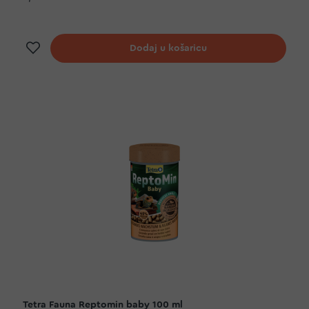
Dodaj na listu želja
Dodaj u košaricu
Tetra Fauna Reptomin baby 100 ml