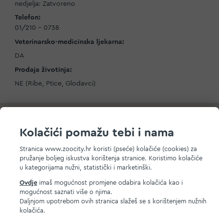
nedjelja: Zatvoreno
Telefon:
01/210 - 0738
Veterinarsko-medicinska ljekarna:
DA
Prodaja životinja:
NE (Ribe, Ptice, Glodavci)
Kolačići pomažu tebi i nama
Stranica www.zoocity.hr koristi (pseće) kolačiće (cookies) za
pružanje boljeg iskustva korištenja stranice. Koristimo kolačiće
u kategorijama nužni, statistički i marketinški.
Ovdje
imaš mogućnost promjene odabira kolačića kao i
mogućnost saznati više o njima.
Daljnjom upotrebom ovih stranica slažeš se s korištenjem nužnih
kolačića.