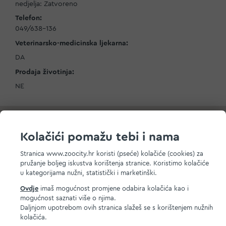
nedjelja: Zatvoreno
Telefon:
049/638-136
Veterinarsko-medicinska ljekarna:
DA
Prodaja životinja:
NE
Kolačići pomažu tebi i nama
Stranica www.zoocity.hr koristi (pseće) kolačiće (cookies) za
pružanje boljeg iskustva korištenja stranice. Koristimo kolačiće
u kategorijama nužni, statistički i marketinški.
Ovdje
imaš mogućnost promjene odabira kolačića kao i
mogućnost saznati više o njima.
Daljnjom upotrebom ovih stranica slažeš se s korištenjem nužnih
kolačića.