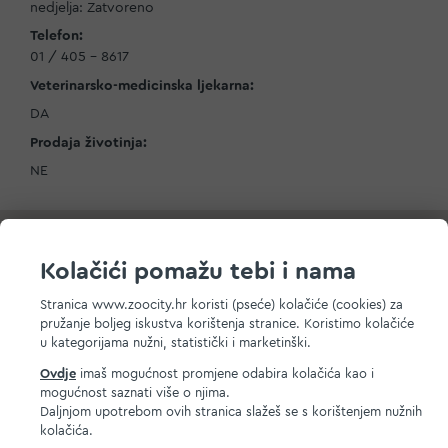
nedjelja: Zatvoreno
Telefon:
01 / 405 - 8617
Veterinarsko-medicinska ljekarna:
DA
Prodaja životinja:
NE
Kolačići pomažu tebi i nama
Stranica www.zoocity.hr koristi (pseće) kolačiće (cookies) za
pružanje boljeg iskustva korištenja stranice. Koristimo kolačiće
u kategorijama nužni, statistički i marketinški.
Ovdje
imaš mogućnost promjene odabira kolačića kao i
mogućnost saznati više o njima.
Daljnjom upotrebom ovih stranica slažeš se s korištenjem nužnih
kolačića.