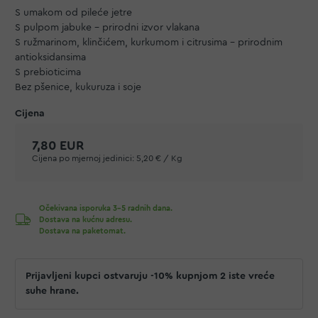
S umakom od pileće jetre
S pulpom jabuke - prirodni izvor vlakana
S ružmarinom, klinčićem, kurkumom i citrusima - prirodnim
antioksidansima
S prebioticima
Bez pšenice, kukuruza i soje
7,80 EUR
Cijena po mjernoj jedinici:
5,20 € / Kg
Očekivana isporuka 3-5 radnih dana.
Dostava na kućnu adresu.
Dostava na paketomat.
Prijavljeni kupci ostvaruju -10% kupnjom 2 iste vreće
suhe hrane.