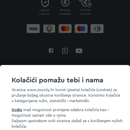
Sigurna
Plaćanje
Plaćanje
kupovina
pouzećem
virmanom
Povratak na vrh
Kolačići pomažu tebi i nama
Stranica www.zoocity.hr koristi (pseće) kolačiće (cookies) za
pružanje boljeg iskustva korištenja stranice. Koristimo kolačiće
© 2026 ZOOCITY. Sva prava zadržana.
u kategorijama nužni, statistički i marketinški.
Ovdje
imaš mogućnost promjene odabira kolačića kao i
mogućnost saznati više o njima.
Daljnjom upotrebom ovih stranica slažeš se s korištenjem nužnih
kolačića.