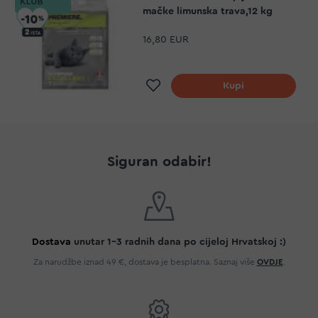
mačke limunska trava,12 kg
16,80 EUR
Dodaj na listu želja
Kupi
Siguran odabir!
Dostava
unutar 1-3 radnih dana po cijeloj Hrvatskoj :)
Za narudžbe iznad 49 €, dostava je besplatna. Saznaj više
OVDJE
.