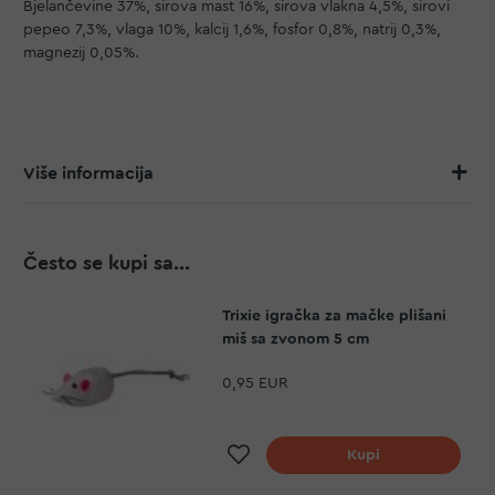
Bjelančevine 37%, sirova mast 16%, sirova vlakna 4,5%, sirovi
pepeo 7,3%, vlaga 10%, kalcij 1,6%, fosfor 0,8%, natrij 0,3%,
magnezij 0,05%.
Više informacija
Često se kupi sa...
Trixie igračka za mačke plišani
miš sa zvonom 5 cm
0,95 EUR
Dodaj na listu želja
Kupi