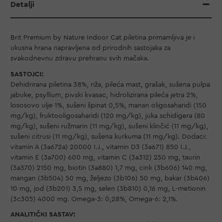
Detalji
Brit Premium by Nature Indoor Cat piletina primamljiva je i
ukusna hrana napravljena od prirodnih sastojaka za
svakodnevnu zdravu prehranu svih mačaka.
SASTOJCI:
Dehidrirana piletina 38%, riža, pileća mast, grašak, sušena pulpa
jabuke, psyllium, pivski kvasac, hidrolizirana pileća jetra 2%,
lososovo ulje 1%, sušeni špinat 0,5%, manan oligosaharidi (150
mg/kg), fruktooligosaharidi (120 mg/kg), juka schidigera (80
mg/kg), sušeni ružmarin (11 mg/kg), sušeni klinčić (11 mg/kg),
sušeni citrusi (11 mg/kg), sušena kurkuma (11 mg/kg). Dodaci:
vitamin A (3a672a) 20000 I.J., vitamin D3 (3a671) 850 I.J.,
vitamin E (3a700) 600 mg, vitamin C (3a312) 250 mg, taurin
(3a370) 2150 mg, biotin (3a880) 1,7 mg, cink (3b606) 140 mg,
mangan (3b504) 50 mg, željezo (3b106) 50 mg, bakar (3b406)
10 mg, jod (3b201) 3,5 mg, selen (3b810) 0,16 mg, L-metionin
(3c305) 4000 mg. Omega-3: 0,28%, Omega-6: 2,1%.
ANALITIČKI SASTAV: