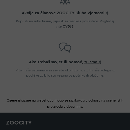
Akcije za članove ZOOCITY Kluba vjernosti :)
Popusti na suhu hranu, pijesak za mačke i poslastice. Pogledaj
više
OVDJE
.
Ako trebaš savjet ili pomoć,
tu smo :)
Pitaj naše veterinare za savjete oko ljubimca... Ili naše kolege iz
podrške za bilo što vezano uz pošiljku ili plaćanje.
Cijene iskazane na webshopu mogu se razlikovati u odnosu na cijene istih
proizvoda u dućanima.
ZOOCITY