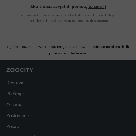
Ako trebaš savjet ili pomoć,
tu smo :)
Pitaj naše veterinare za savjete oko ljubimca... Ili naše kolege iz
podrške za bilo što vezano uz pošiljku ili plaćanje.
Cijene iskazane na webshopu mogu se razlikovati u odnosu na cijene istih
proizvoda u dućanima.
ZOOCITY
Dostava
Plaćanje
O nama
Poslovnice
Posao