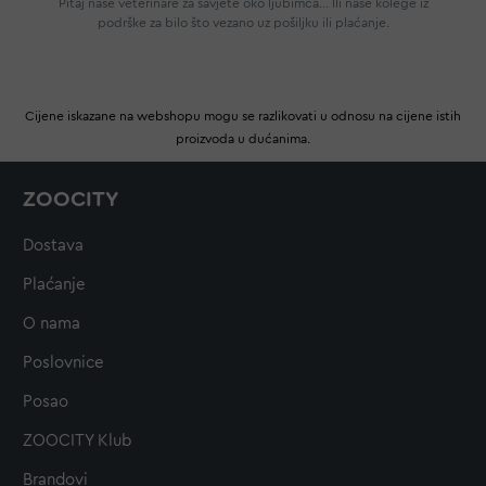
Pitaj naše veterinare za savjete oko ljubimca... Ili naše kolege iz
podrške za bilo što vezano uz pošiljku ili plaćanje.
Cijene iskazane na webshopu mogu se razlikovati u odnosu na cijene istih
proizvoda u dućanima.
ZOOCITY
Dostava
Plaćanje
O nama
Poslovnice
Posao
ZOOCITY Klub
Brandovi