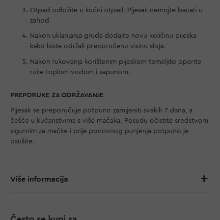
Otpad odložite u kućni otpad. Pijesak nemojte bacati u
zahod.
Nakon uklanjanja gruda dodajte novu količinu pijeska
kako biste održali preporučenu visinu sloja.
Nakon rukovanja korištenim pijeskom temeljito operite
ruke toplom vodom i sapunom.
PREPORUKE ZA ODRŽAVANJE
Pijesak se preporučuje potpuno zamijeniti svakih 7 dana, a
češće u kućanstvima s više mačaka. Posudu očistite sredstvom
sigurnim za mačke i prije ponovnog punjenja potpuno je
osušite.
Više informacija
Često se kupi sa...