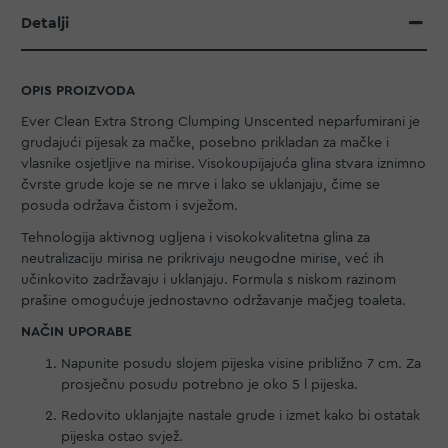
Detalji
OPIS PROIZVODA
Ever Clean Extra Strong Clumping Unscented neparfumirani je
grudajući pijesak za mačke, posebno prikladan za mačke i
vlasnike osjetljive na mirise. Visokoupijajuća glina stvara iznimno
čvrste grude koje se ne mrve i lako se uklanjaju, čime se
posuda održava čistom i svježom.
Tehnologija aktivnog ugljena i visokokvalitetna glina za
neutralizaciju mirisa ne prikrivaju neugodne mirise, već ih
učinkovito zadržavaju i uklanjaju. Formula s niskom razinom
prašine omogućuje jednostavno održavanje mačjeg toaleta.
NAČIN UPORABE
Napunite posudu slojem pijeska visine približno 7 cm. Za
prosječnu posudu potrebno je oko 5 l pijeska.
Redovito uklanjajte nastale grude i izmet kako bi ostatak
pijeska ostao svjež.