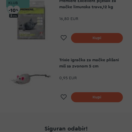
Premiere Excellent pijesak za
mačke limunska trava,12 kg
16,80 EUR
Dodaj na listu želja
Kupi
Trixie igračka za mačke plišani
miš sa zvonom 5 cm
0,95 EUR
Dodaj na listu želja
Kupi
Siguran odabir!