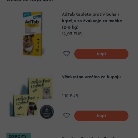
AdTab tablete protiv buha i
krpelja za žvakanje za mačke
(2-8 kg)
14,05 EUR
Dodaj na listu želja
Kupi
Višekratna vrećica za kupnju
1,10 EUR
Dodaj na listu želja
Kupi