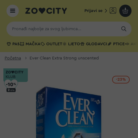
Prijavi se
Moja k
PAS
MAČKA
OUTLET
LJETO
GLODAVCI
PTICE
AKV
Početna
Ever Clean Extra Strong unscented
-23%