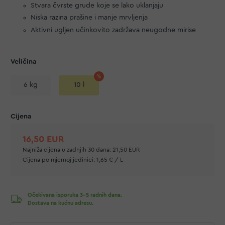
Stvara čvrste grude koje se lako uklanjaju
Niska razina prašine i manje mrvljenja
Aktivni ugljen učinkovito zadržava neugodne mirise
Veličina
6 kg
10 l
16,50 EUR
Najniža cijena u zadnjih 30 dana:
21,50 EUR
Cijena po mjernoj jedinici:
1,65 € / L
Očekivana isporuka 3-5 radnih dana.
Dostava na kućnu adresu.