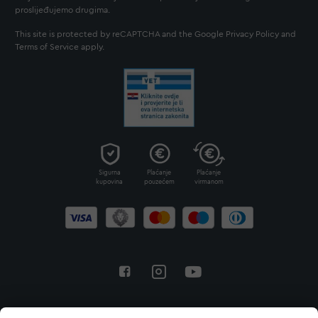
proslijeđujemo drugima.
This site is protected by reCAPTCHA and the Google
Privacy Policy
and
Terms of Service
apply.
Sigurna
Plaćanje
Plaćanje
kupovina
pouzećem
virmanom
Povratak na vrh