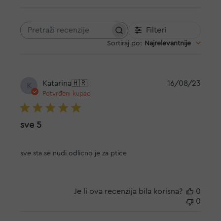
Filteri
Pretraži
Sortiraj po
:
Najrelevantnije
recenzije
Datu
Katarina
🇭🇷
16/08/23
K
objav
Potvrđeni kupac
sve 5
sve sta se nudi odlicno je za ptice
Je li ova recenzija bila korisna?
0
0