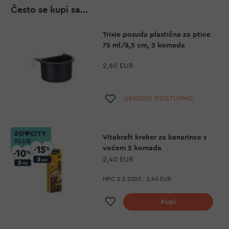
Često se kupi sa...
Trixie posuda plastična za ptice
75 ml/8,5 cm, 2 komada
2,60 EUR
Dodaj na listu želja
USKORO DOSTUPNO
Vitakraft kreker za kanarince s
voćem 2 komada
2,40 EUR
MPC 2.5.2025.:
2,40 EUR
Dodaj na listu želja
Kupi