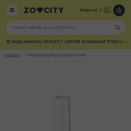
Prijavi se
Moja k
PAS
MAČKA
OUTLET
LJETO
GLODAVCI
PTICE
AKV
Početna
Ferplast pojilica za ptice Univer