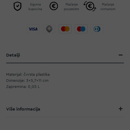
Sigurna
Plaćanje
Plaćanje
kupovina
pouzećem
virmanom
Detalji
Materijal: čvrsta plastika
Dimenzije: 3x5,7x11 cm
Zapremina: 0,05 L
Više informacija