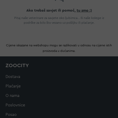
Ako trebaš savjet ili pomoć,
tu smo :)
Pitaj naše veterinare za savjete oko ljubimca... Ili naše kolege iz
podrške za bilo što vezano uz pošiljku ili plaćanje.
Cijene iskazane na webshopu mogu se razlikovati u odnosu na cijene istih
proizvoda u dućanima.
ZOOCITY
Dostava
Plaćanje
O nama
Poslovnice
Posao