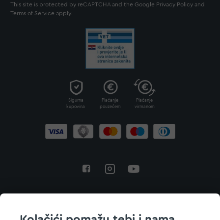
This site is protected by reCAPTCHA and the Google
Privacy Policy
and
Terms of Service
apply.
Sigurna
Plaćanje
Plaćanje
kupovina
pouzećem
virmanom
Povratak na vrh
Kolačići pomažu tebi i nama