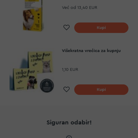
Već od
13,40 EUR
Dodaj na listu želja
Kupi
Višekratna vrećica za kupnju
1,10 EUR
Dodaj na listu želja
Kupi
Siguran odabir!