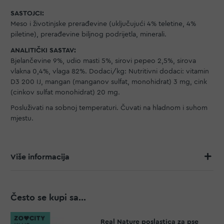
SASTOJCI:
Meso i životinjske prerađevine (uključujući 4% teletine, 4%
piletine), prerađevine biljnog podrijetla, minerali.
ANALITIČKI SASTAV:
Bjelančevine 9%, udio masti 5%, sirovi pepeo 2,5%, sirova
vlakna 0,4%, vlaga 82%. Dodaci/kg: Nutritivni dodaci: vitamin
D3 200 IJ, mangan (manganov sulfat, monohidrat) 3 mg, cink
(cinkov sulfat monohidrat) 20 mg.
Posluživati na sobnoj temperaturi. Čuvati na hladnom i suhom
mjestu.
Više informacija
Često se kupi sa...
Real Nature poslastica za pse