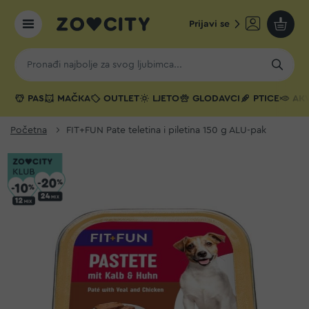
Prijavi se
Moja k
PAS
MAČKA
OUTLET
LJETO
GLODAVCI
PTICE
AKV
Početna
FIT+FUN Pate teletina i piletina 150 g ALU-pak