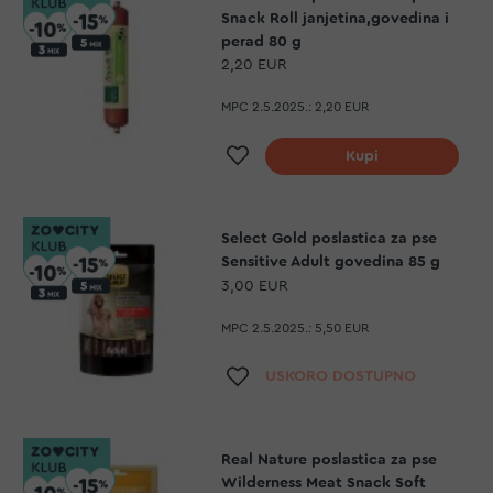
Snack Roll janjetina,govedina i
perad 80 g
2,20 EUR
MPC 2.5.2025.:
2,20 EUR
Dodaj na listu želja
Kupi
Select Gold poslastica za pse
Sensitive Adult govedina 85 g
3,00 EUR
MPC 2.5.2025.:
5,50 EUR
Dodaj na listu želja
USKORO DOSTUPNO
Real Nature poslastica za pse
Wilderness Meat Snack Soft