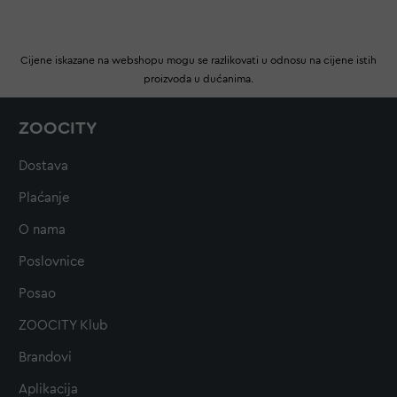
Cijene iskazane na webshopu mogu se razlikovati u odnosu na cijene istih
proizvoda u dućanima.
ZOOCITY
Dostava
Plaćanje
O nama
Poslovnice
Posao
ZOOCITY Klub
Brandovi
Aplikacija