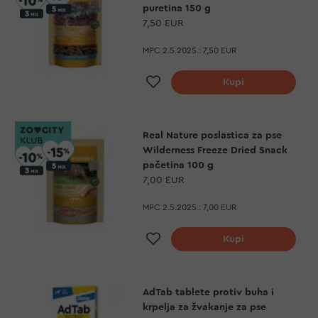
puretina 150 g
7,50 EUR
MPC 2.5.2025.:
7,50 EUR
Dodaj na listu želja
Kupi
Real Nature poslastica za pse
Wilderness Freeze Dried Snack
pačetina 100 g
7,00 EUR
MPC 2.5.2025.:
7,00 EUR
Dodaj na listu želja
Kupi
AdTab tablete protiv buha i
krpelja za žvakanje za pse