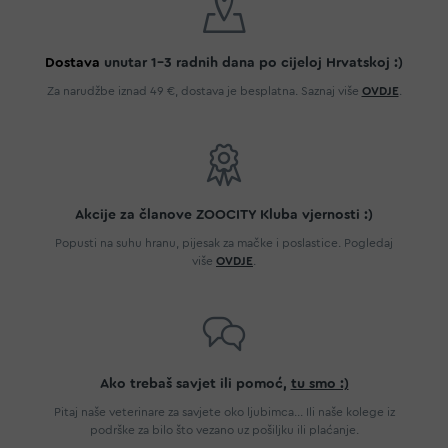
Dostava
unutar 1-3 radnih dana po cijeloj Hrvatskoj :)
Za narudžbe iznad 49 €, dostava je besplatna. Saznaj više
OVDJE
.
Akcije za članove ZOOCITY Kluba vjernosti :)
Popusti na suhu hranu, pijesak za mačke i poslastice. Pogledaj
više
OVDJE
.
Ako trebaš savjet ili pomoć,
tu smo :)
Pitaj naše veterinare za savjete oko ljubimca... Ili naše kolege iz
podrške za bilo što vezano uz pošiljku ili plaćanje.