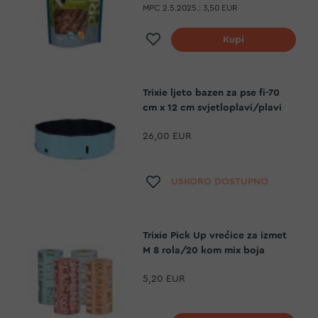
MPC 2.5.2025.:
3,50 EUR
Dodaj na listu želja
Kupi
Trixie ljeto bazen za pse fi-70
cm x 12 cm svjetloplavi/plavi
26,00 EUR
Dodaj na listu želja
USKORO DOSTUPNO
Trixie Pick Up vrećice za izmet
M 8 rola/20 kom mix boja
5,20 EUR