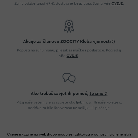
Za narudžbe iznad 49 €, dostava je besplatna. Saznaj više
OVDJE
.
Akcije za članove ZOOCITY Kluba vjernosti :)
Popusti na suhu hranu, pijesak za mačke i poslastice. Pogledaj
više
OVDJE
.
Ako trebaš savjet ili pomoć,
tu smo :)
Pitaj naše veterinare za savjete oko ljubimca... Ili naše kolege iz
podrške za bilo što vezano uz pošiljku ili plaćanje.
Cijene iskazane na webshopu mogu se razlikovati u odnosu na cijene istih