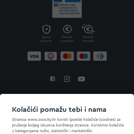
Sigurna
Plaćanje
Plaćanje
kupovina
pouzećem
virmanom
Povratak na vrh
Kolačići pomažu tebi i nama
Stranica www.zoocity.hr koristi (pseće) kolačiće (cookies) za
pružanje boljeg iskustva korištenja stranice. Koristimo kolačiće
© 2026 ZOOCITY. Sva prava zadržana.
u kategorijama nužni, statistički i marketinški.