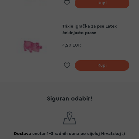
Dodaj na listu želja
Kupi
Trixie igračka za pse Latex
čekinjasto prase
4,20 EUR
Dodaj na listu želja
Kupi
Siguran odabir!
Dostava
unutar 1-3 radnih dana po cijeloj Hrvatskoj :)