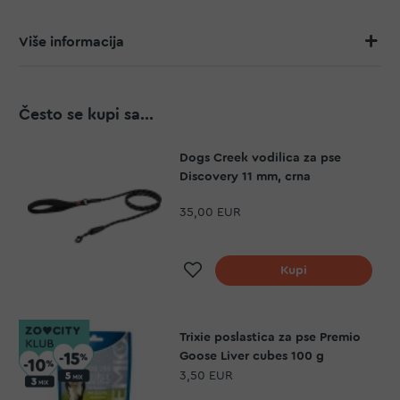
Više informacija
Često se kupi sa...
Dogs Creek vodilica za pse
Discovery 11 mm, crna
35,00 EUR
Dodaj na listu želja
Kupi
Trixie poslastica za pse Premio
Goose Liver cubes 100 g
3,50 EUR