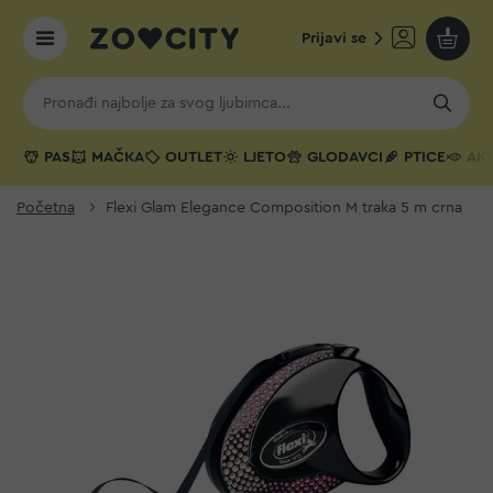
Prijavi se
Moja k
PAS
MAČKA
OUTLET
LJETO
GLODAVCI
PTICE
AKV
Početna
Flexi Glam Elegance Composition M traka 5 m crna