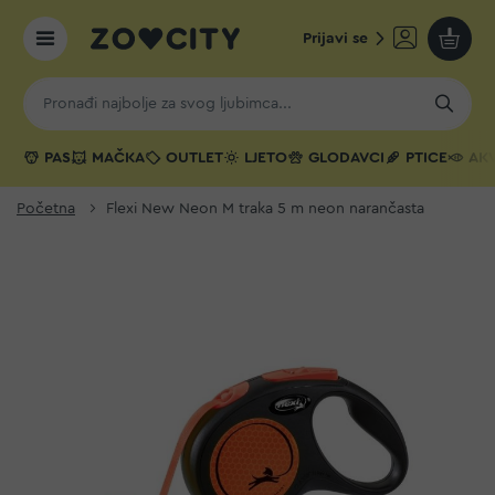
Prijavi se
Moja k
PAS
MAČKA
OUTLET
LJETO
GLODAVCI
PTICE
AKV
Početna
Flexi New Neon M traka 5 m neon narančasta