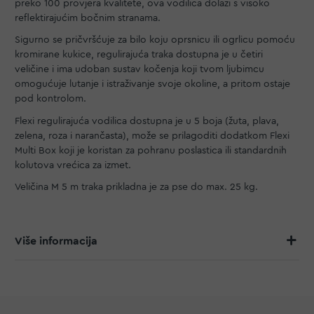
preko 100 provjera kvalitete, ova vodilica dolazi s visoko
reflektirajućim bočnim stranama.
Sigurno se pričvršćuje za bilo koju oprsnicu ili ogrlicu pomoću
kromirane kukice, regulirajuća traka dostupna je u četiri
veličine i ima udoban sustav kočenja koji tvom ljubimcu
omogućuje lutanje i istraživanje svoje okoline, a pritom ostaje
pod kontrolom.
Flexi regulirajuća vodilica dostupna je u 5 boja (žuta, plava,
zelena, roza i narančasta), može se prilagoditi dodatkom Flexi
Multi Box koji je koristan za pohranu poslastica ili standardnih
kolutova vrećica za izmet.
Veličina M 5 m traka prikladna je za pse do max. 25 kg.
Više informacija