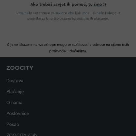
Ako trebaš savjet ili pomoć,
tu smo :)
Pitaj naše veterinare za savjete oko ljubimca... Ili naše kolege iz
podrške za bilo što vezano uz pošiljku ili plaćanje.
Cijene iskazane na webshopu mogu se razlikovati u odnosu na cijene istih
proizvoda u dućanima.
ZOOCITY
Dostava
Plaćanje
O nama
Poslovnice
Posao
ZOOCITY Klub