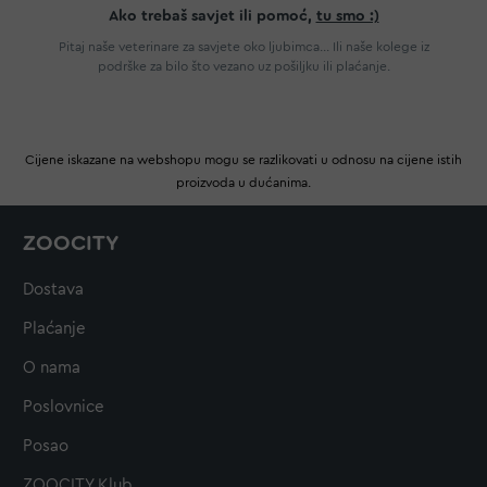
Ako trebaš savjet ili pomoć,
tu smo :)
Pitaj naše veterinare za savjete oko ljubimca... Ili naše kolege iz
podrške za bilo što vezano uz pošiljku ili plaćanje.
Cijene iskazane na webshopu mogu se razlikovati u odnosu na cijene istih
proizvoda u dućanima.
ZOOCITY
Dostava
Plaćanje
O nama
Poslovnice
Posao
ZOOCITY Klub