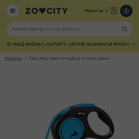
Prijavi se
Moja k
PAS
MAČKA
OUTLET
LJETO
GLODAVCI
PTICE
AKV
Početna
Flexi New Neon M traka 5 m neon plava