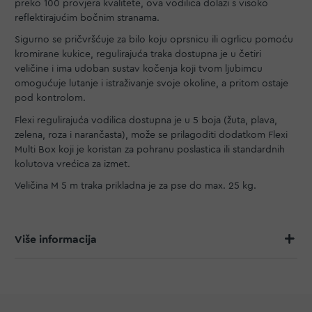
preko 100 provjera kvalitete, ova vodilica dolazi s visoko
reflektirajućim bočnim stranama.
Sigurno se pričvršćuje za bilo koju oprsnicu ili ogrlicu pomoću
kromirane kukice, regulirajuća traka dostupna je u četiri
veličine i ima udoban sustav kočenja koji tvom ljubimcu
omogućuje lutanje i istraživanje svoje okoline, a pritom ostaje
pod kontrolom.
Flexi regulirajuća vodilica dostupna je u 5 boja (žuta, plava,
zelena, roza i narančasta), može se prilagoditi dodatkom Flexi
Multi Box koji je koristan za pohranu poslastica ili standardnih
kolutova vrećica za izmet.
Veličina M 5 m traka prikladna je za pse do max. 25 kg.
Više informacija