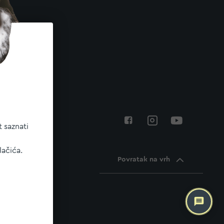
 saznati
lačića.
Povratak na vrh