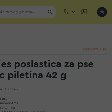
Moja k
NEDOSTUPNO
ies poslastica za pse
c piletina 42 g
da
ALC58725
a pse
lančevinama
 vitamina