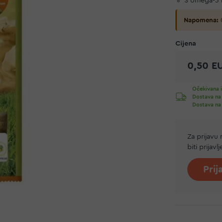
S omega-3 
Napomena:
O
0,50 E
Očekivana i
Dostava na
Dostava na
Za prijavu
biti prijavl
Prij