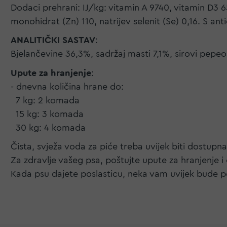
Dodaci prehrani: IJ/kg: vitamin A 9740, vitamin D3 6
monohidrat (Zn) 110, natrijev selenit (Se) 0,16. S an
ANALITIČKI SASTAV
:
Bjelančevine 36,3%, sadržaj masti 7,1%, sirovi pepe
Upute za hranjenje
:
- dnevna količina hrane do:
7 kg: 2 komada
15 kg: 3 komada
30 kg: 4 komada
Čista, svježa voda za piće treba uvijek biti dostupna
Za zdravlje vašeg psa, poštujte upute za hranjenje 
Kada psu dajete poslasticu, neka vam uvijek bude