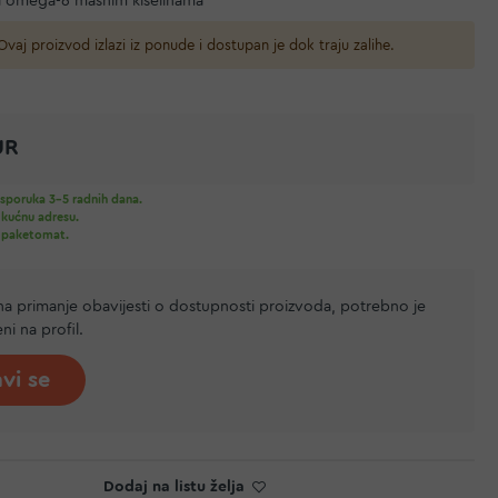
i omega-6 masnim kiselinama
vaj proizvod izlazi iz ponude i dostupan je dok traju zalihe.
UR
sporuka 3-5 radnih dana.
 kućnu adresu.
 paketomat.
 na primanje obavijesti o dostupnosti proizvoda, potrebno je
jeni na profil.
avi se
Dodaj na listu želja