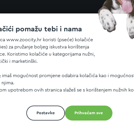
ačići pomažu tebi i nama
ica www.zoocity.hr koristi (pseće) kolačiće
ies) za pružanje boljeg iskustva korištenja
ice. Koristimo kolačiće u kategorijama nužni,
tički i marketinški.
e
imaš mogućnost promjene odabira kolačića kao i mogućnost
 njima.
jom upotrebom ovih stranica slažeš se s korištenjem nužnih ko
Postavke
Prihvaćam sve