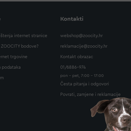
e
Kontakti
ištenja internet stranice
webshop@zoocity.hr
ti ZOOCITY bodove?
reklamacije@zoocity.hr
ernet trgovine
Kontakt obrazac
h podataka
01/6886-974
pon - pet, 7:00 - 17:00
am
Česta pitanja i odgovori
Povrati, zamjene i reklamacije