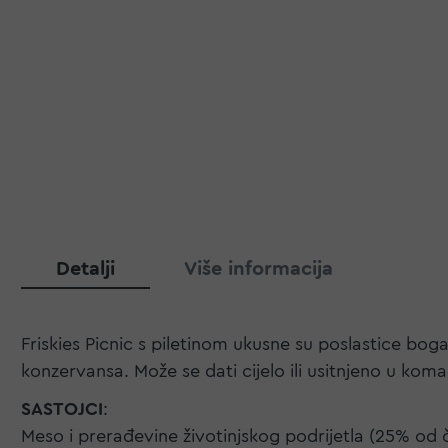
Detalji
Više informacija
Friskies Picnic s piletinom ukusne su poslastice bo
konzervansa. Može se dati cijelo ili usitnjeno u koma
SASTOJCI
:
Meso i prerađevine životinjskog podrijetla (25% od čega