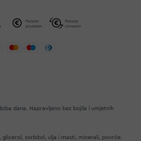
Plaćanje
Plaćanje
a
pouzećem
virmanom
doba dana. Napravljeno bez bojila i umjetnih
glicerol, sorbitol, ulja i masti, minerali, povrće.