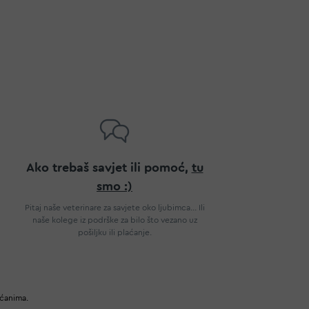
Ako trebaš savjet ili pomoć,
tu
smo :)
Pitaj naše veterinare za savjete oko ljubimca... Ili
naše kolege iz podrške za bilo što vezano uz
pošiljku ili plaćanje.
ućanima.