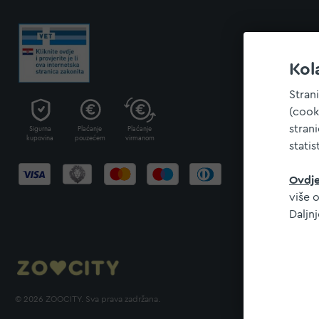
Kol
Stran
(cook
stran
Sigurna
Plaćanje
Plaćanje
kupovina
pouzećem
virmanom
statis
Ovdj
više o
Daljn
© 2026 ZOOCITY. Sva prava zadržana.