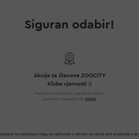
Siguran odabir!
Akcije za članove ZOOCITY
Kluba vjernosti :)
Popusti na suhu hranu, pijesak za mačke i
poslastice. Pogledaj više
OVDJE
.
iskazane na webshopu mogu se razlikovati u odnosu na cijene istih proizvoda u d