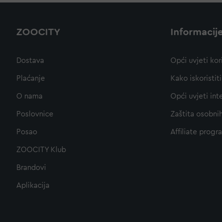
ZOOCITY
Informacij
Dostava
Opći uvjeti kor
Plaćanje
Kako iskoristi
O nama
Opći uvjeti int
Poslovnice
Zaštita osobni
Posao
Affiliate progr
ZOOCITY Klub
Brandovi
Aplikacija