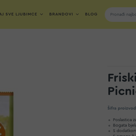
J SVE LJUBIMCE
BRANDOVI
BLOG
Frisk
Picni
Šifra proizvo
Poslastica z
Bogata bje
S dodatkom