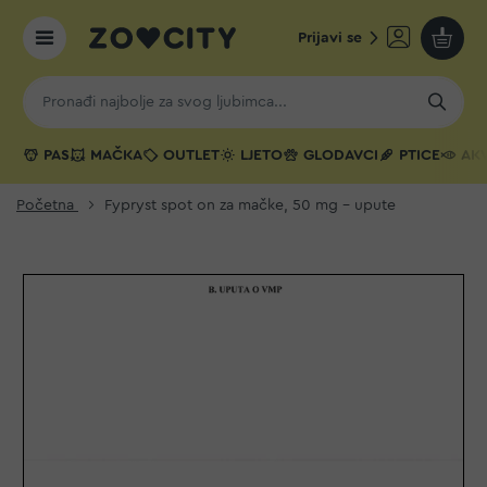
Prijavi se
Moja k
PAS
MAČKA
OUTLET
LJETO
GLODAVCI
PTICE
AKV
Početna
Fypryst spot on za mačke, 50 mg - upute