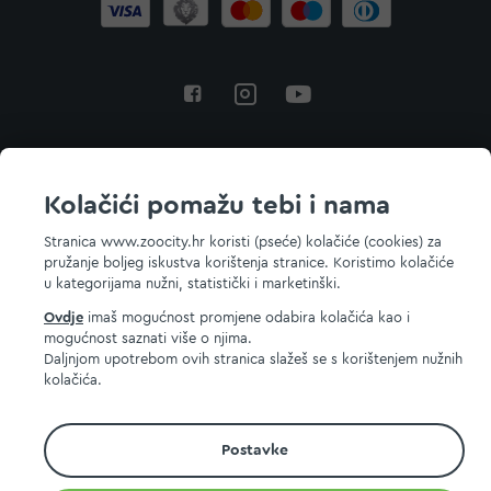
Povratak na vrh
Kolačići pomažu tebi i nama
Stranica www.zoocity.hr koristi (pseće) kolačiće (cookies) za
pružanje boljeg iskustva korištenja stranice. Koristimo kolačiće
© 2026 ZOOCITY. Sva prava zadržana.
u kategorijama nužni, statistički i marketinški.
Ovdje
imaš mogućnost promjene odabira kolačića kao i
mogućnost saznati više o njima.
Daljnjom upotrebom ovih stranica slažeš se s korištenjem nužnih
kolačića.
Postavke