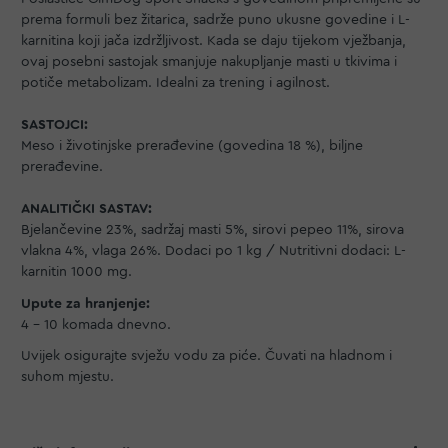
prema formuli bez žitarica, sadrže puno ukusne govedine i L-
karnitina koji jača izdržljivost. Kada se daju tijekom vježbanja,
ovaj posebni sastojak smanjuje nakupljanje masti u tkivima i
potiče metabolizam. Idealni za trening i agilnost.
SASTOJCI:
Meso i životinjske prerađevine (govedina 18 %), biljne
prerađevine.
ANALITIČKI SASTAV:
Bjelančevine 23%, sadržaj masti 5%, sirovi pepeo 11%, sirova
vlakna 4%, vlaga 26%. Dodaci po 1 kg / Nutritivni dodaci: L-
karnitin 1000 mg.
Upute za hranjenje:
4 – 10 komada dnevno.
Uvijek osigurajte svježu vodu za piće. Čuvati na hladnom i
suhom mjestu.