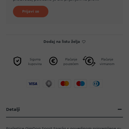
Prijavi se
Dodaj na listu želja
Sigurna
Plaćanje
Plaćanje
kupovina
pouzećem
virmanom
Detalji
Poslastice GimDog Sport Snacks s govedinom pripremljene su