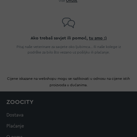
više
OVDJE
.
Ako trebaš savjet ili pomoć,
tu smo :)
Pitaj naše veterinare za savjete oko ljubimca... Ili naše kolege iz
podrške za bilo što vezano uz pošiljku ili plaćanje.
Cijene iskazane na webshopu mogu se razlikovati u odnosu na cijene istih
proizvoda u dućanima.
ZOOCITY
Dostava
Plaćanje