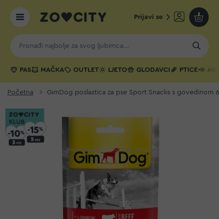
Prijavi se
Moja k
PAS
MAČKA
OUTLET
LJETO
GLODAVCI
PTICE
AKV
Početna
GimDog poslastica za pse Sport Snacks s govedinom 