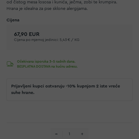
od čistog mesa lososa i kunića, ječma, zobi te krumpira.
Hrana je idealna za pse sklone alergijama.
67,90 EUR
Cijena po mjernoj jedinici:
5,43 € / KG
Očekivana isporuka 3-5 radnih dana.
BESPLATNA DOSTAVA na kućnu adresu.
Prijavljeni kupci ostvaruju -10% kupnjom 2 iste vreće
suhe hrane.