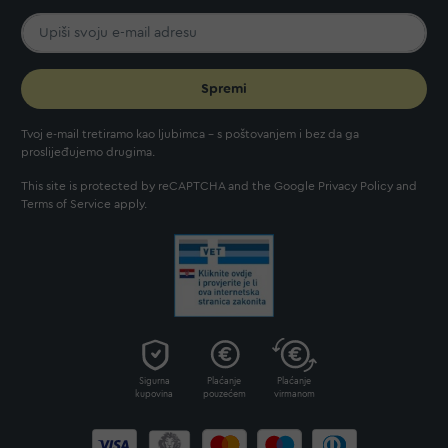
Spremi
Tvoj e-mail tretiramo kao ljubimca - s poštovanjem i bez da ga
proslijeđujemo drugima.
This site is protected by reCAPTCHA and the Google
Privacy Policy
and
Terms of Service
apply.
Sigurna
Plaćanje
Plaćanje
kupovina
pouzećem
virmanom