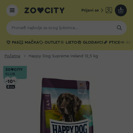
Prijavi se
Moja k
PAS
MAČKA
OUTLET
LJETO
GLODAVCI
PTICE
AKV
Početna
Happy Dog Supreme Ireland 12,5 kg