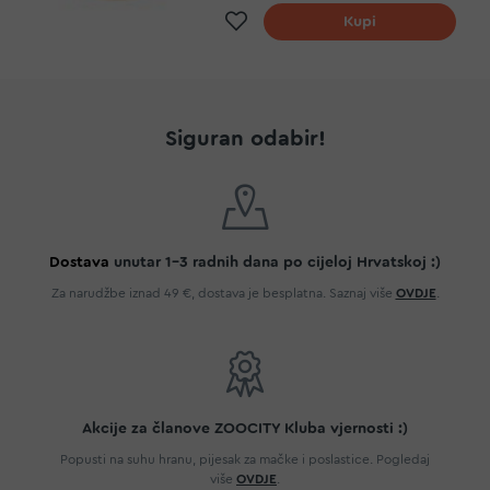
Dodaj na listu želja
Kupi
Siguran odabir!
Dostava
unutar 1-3 radnih dana po cijeloj Hrvatskoj :)
Za narudžbe iznad 49 €, dostava je besplatna. Saznaj više
OVDJE
.
Akcije za članove ZOOCITY Kluba vjernosti :)
Popusti na suhu hranu, pijesak za mačke i poslastice. Pogledaj
više
OVDJE
.