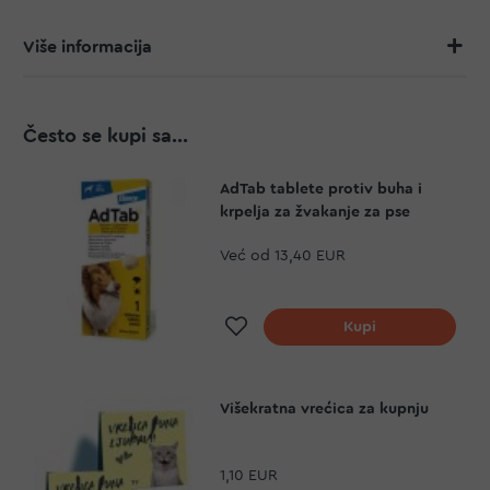
Više informacija
Često se kupi sa...
AdTab tablete protiv buha i
krpelja za žvakanje za pse
Već od
13,40 EUR
Dodaj na listu želja
Kupi
Višekratna vrećica za kupnju
1,10 EUR