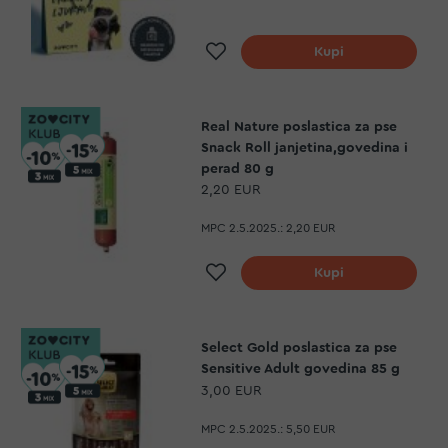
Dodaj na listu želja
Kupi
Real Nature poslastica za pse
Snack Roll janjetina,govedina i
perad 80 g
2,20 EUR
MPC 2.5.2025.:
2,20 EUR
Dodaj na listu želja
Kupi
Select Gold poslastica za pse
Sensitive Adult govedina 85 g
3,00 EUR
MPC 2.5.2025.:
5,50 EUR