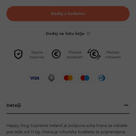
Dodaj u košaricu
Dodaj na listu želja
Sigurna
Plaćanje
Plaćanje
kupovina
pouzećem
virmanom
Detalji
Happy Dog Supreme Ireland je potpuna suha hrana za odrasle
pse teže od 11 kg. Hrana je vrhunske kvalitete te pripremljena