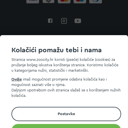
Povratak na vrh
Kolačići pomažu tebi i nama
Stranica www.zoocity.hr koristi (pseće) kolačiće (cookies) za
pružanje boljeg iskustva korištenja stranice. Koristimo kolačiće
© 2026 ZOOCITY. Sva prava zadržana.
u kategorijama nužni, statistički i marketinški.
Ovdje
imaš mogućnost promjene odabira kolačića kao i
mogućnost saznati više o njima.
Daljnjom upotrebom ovih stranica slažeš se s korištenjem nužnih
kolačića.
Postavke