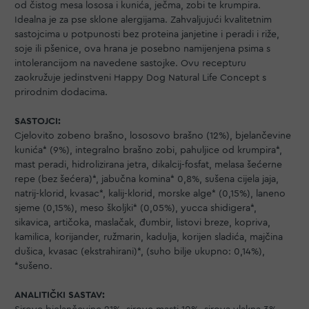
od čistog mesa lososa i kunića, ječma, zobi te krumpira.
Idealna je za pse sklone alergijama. Zahvaljujući kvalitetnim
sastojcima u potpunosti bez proteina janjetine i peradi i riže,
soje ili pšenice, ova hrana je posebno namijenjena psima s
intolerancijom na navedene sastojke. Ovu recepturu
zaokružuje jedinstveni Happy Dog Natural Life Concept s
prirodnim dodacima.
SASTOJCI:
Cjelovito zobeno brašno, lososovo brašno (12%), bjelančevine
kunića* (9%), integralno brašno zobi, pahuljice od krumpira*,
mast peradi, hidrolizirana jetra, dikalcij-fosfat, melasa šećerne
repe (bez šećera)*, jabučna komina* 0,8%, sušena cijela jaja,
natrij-klorid, kvasac*, kalij-klorid, morske alge* (0,15%), laneno
sjeme (0,15%), meso školjki* (0,05%), yucca shidigera*,
sikavica, artičoka, maslačak, đumbir, listovi breze, kopriva,
kamilica, korijander, ružmarin, kadulja, korijen sladića, majčina
dušica, kvasac (ekstrahirani)*, (suho bilje ukupno: 0,14%),
*sušeno.
ANALITIČKI SASTAV: