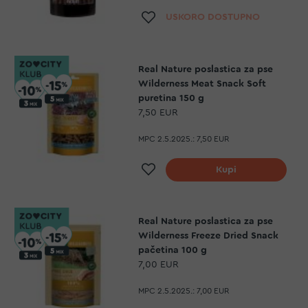
Dodaj na listu želja
USKORO DOSTUPNO
Real Nature poslastica za pse
Wilderness Meat Snack Soft
puretina 150 g
7,50 EUR
MPC 2.5.2025.:
7,50 EUR
Dodaj na listu želja
Kupi
Real Nature poslastica za pse
Wilderness Freeze Dried Snack
pačetina 100 g
7,00 EUR
MPC 2.5.2025.:
7,00 EUR