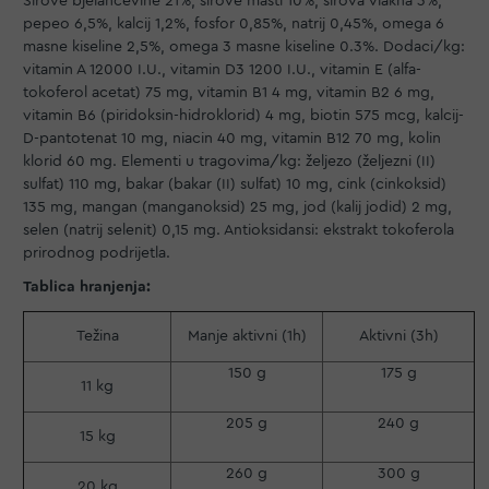
Sirove bjelančevine 21%, sirove masti 10%, sirova vlakna 3%,
pepeo 6,5%, kalcij 1,2%, fosfor 0,85%, natrij 0,45%, omega 6
masne kiseline 2,5%, omega 3 masne kiseline 0.3%. Dodaci/kg:
vitamin A 12000 I.U., vitamin D3 1200 I.U., vitamin E (alfa-
tokoferol acetat) 75 mg, vitamin B1 4 mg, vitamin B2 6 mg,
vitamin B6 (piridoksin-hidroklorid) 4 mg, biotin 575 mcg, kalcij-
D-pantotenat 10 mg, niacin 40 mg, vitamin B12 70 mg, kolin
klorid 60 mg. Elementi u tragovima/kg: željezo (željezni (II)
sulfat) 110 mg, bakar (bakar (II) sulfat) 10 mg, cink (cinkoksid)
135 mg, mangan (manganoksid) 25 mg, jod (kalij jodid) 2 mg,
selen (natrij selenit) 0,15 mg. Antioksidansi: ekstrakt tokoferola
prirodnog podrijetla.
Tablica hranjenja:
Težina
Manje aktivni (1h)
Aktivni (3h)
150 g
175 g
11 kg
205 g
240 g
15 kg
260 g
300 g
20 kg