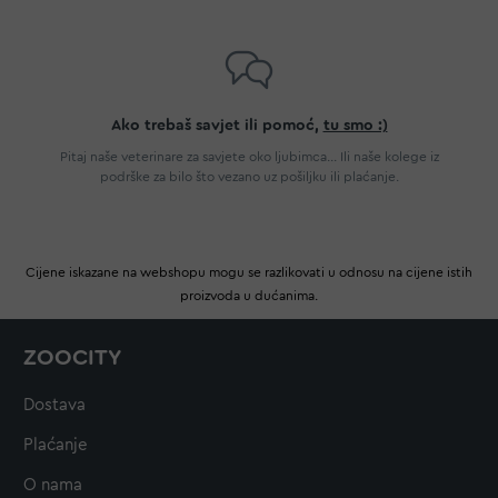
Ako trebaš savjet ili pomoć,
tu smo :)
Pitaj naše veterinare za savjete oko ljubimca... Ili naše kolege iz
podrške za bilo što vezano uz pošiljku ili plaćanje.
Cijene iskazane na webshopu mogu se razlikovati u odnosu na cijene istih
proizvoda u dućanima.
ZOOCITY
Dostava
Plaćanje
O nama