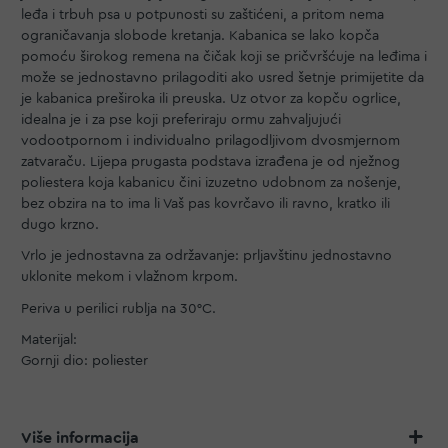
leđa i trbuh psa u potpunosti su zaštićeni, a pritom nema
ograničavanja slobode kretanja. Kabanica se lako kopča
pomoću širokog remena na čičak koji se pričvršćuje na leđima i
može se jednostavno prilagoditi ako usred šetnje primijetite da
je kabanica preširoka ili preuska. Uz otvor za kopču ogrlice,
idealna je i za pse koji preferiraju ormu zahvaljujući
vodootpornom i individualno prilagodljivom dvosmjernom
zatvaraču. Lijepa prugasta podstava izrađena je od nježnog
poliestera koja kabanicu čini izuzetno udobnom za nošenje,
bez obzira na to ima li Vaš pas kovrčavo ili ravno, kratko ili
dugo krzno.
Vrlo je jednostavna za održavanje: prljavštinu jednostavno
uklonite mekom i vlažnom krpom.
Periva u perilici rublja na 30°C.
Materijal:
Gornji dio: poliester
Više informacija