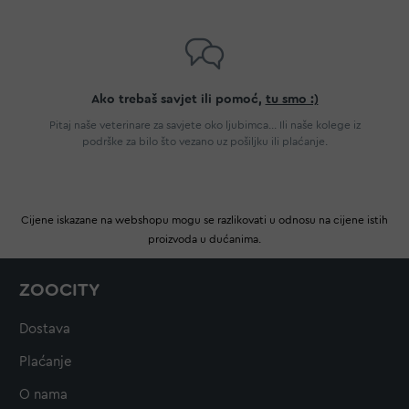
Ako trebaš savjet ili pomoć,
tu smo :)
Pitaj naše veterinare za savjete oko ljubimca... Ili naše kolege iz
podrške za bilo što vezano uz pošiljku ili plaćanje.
Cijene iskazane na webshopu mogu se razlikovati u odnosu na cijene istih
proizvoda u dućanima.
ZOOCITY
Dostava
Plaćanje
O nama