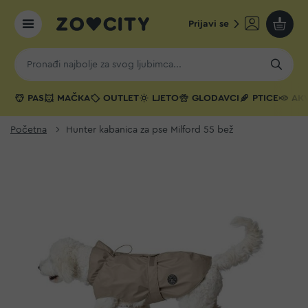
Prijavi se
Moja k
PAS
MAČKA
OUTLET
LJETO
GLODAVCI
PTICE
AKV
Početna
Hunter kabanica za pse Milford 55 bež