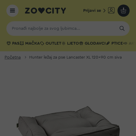
Prijavi se
Moja k
PAS
MAČKA
OUTLET
LJETO
GLODAVCI
PTICE
AKV
Početna
Hunter ležaj za pse Lancaster XL 120x90 cm siva