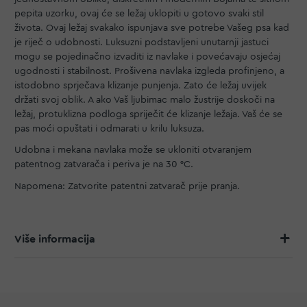
pepita uzorku, ovaj će se ležaj uklopiti u gotovo svaki stil
života. Ovaj ležaj svakako ispunjava sve potrebe Vašeg psa kad
je riječ o udobnosti. Luksuzni podstavljeni unutarnji jastuci
mogu se pojedinačno izvaditi iz navlake i povećavaju osjećaj
ugodnosti i stabilnost. Prošivena navlaka izgleda profinjeno, a
istodobno sprječava klizanje punjenja. Zato će ležaj uvijek
držati svoj oblik. A ako Vaš ljubimac malo žustrije doskoči na
ležaj, protuklizna podloga spriječit će klizanje ležaja. Vaš će se
pas moći opuštati i odmarati u krilu luksuza.
Udobna i mekana navlaka može se ukloniti otvaranjem
patentnog zatvarača i periva je na 30 °C.
Napomena: Zatvorite patentni zatvarač prije pranja.
Više informacija