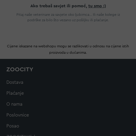
Ako trebaš savjet ili pomoć,
tu smo :)
Pitaj naše veterinare za savjete oko ljubimca... Ili naše kolege iz
podrške za bilo što vezano uz pošiljku ili plaćanje.
Cijene iskazane na webshopu mogu se razlikovati u odnosu na cijene istih
proizvoda u dućanima.
ZOOCITY
Dostava
Plaćanje
O nama
Poslovnice
Posao