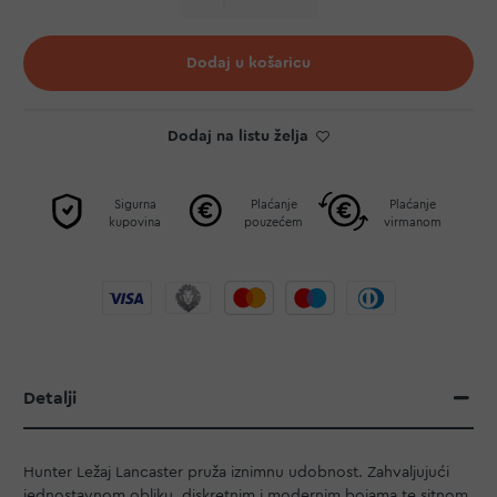
Dodaj u košaricu
Dodaj na listu želja
Sigurna
Plaćanje
Plaćanje
kupovina
pouzećem
virmanom
Detalji
Hunter Ležaj Lancaster pruža iznimnu udobnost. Zahvaljujući
jednostavnom obliku, diskretnim i modernim bojama te sitnom