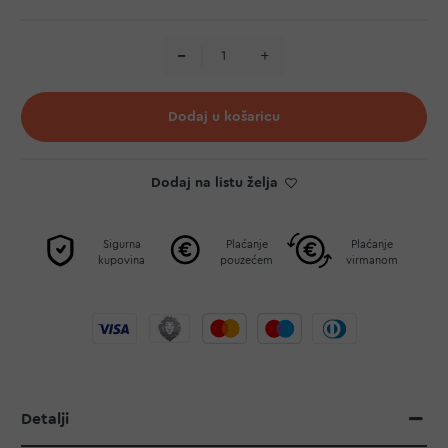
Dodaj u košaricu
Dodaj na listu želja
Sigurna
Plaćanje
Plaćanje
kupovina
pouzećem
virmanom
Detalji