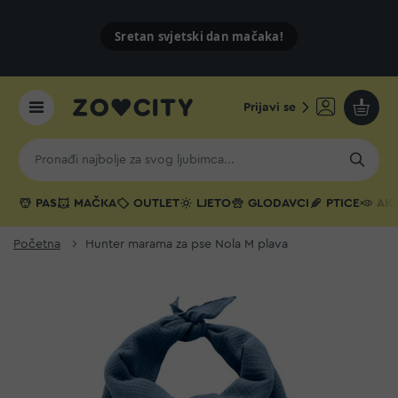
Sretan svjetski dan mačaka!
Prijavi se
Moja k
PAS
MAČKA
OUTLET
LJETO
GLODAVCI
PTICE
AKV
Početna
Hunter marama za pse Nola M plava