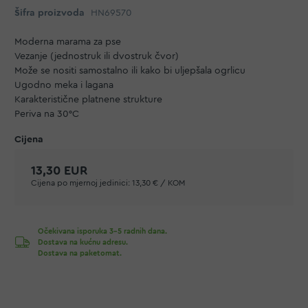
Šifra proizvoda
HN69570
Moderna marama za pse
Vezanje (jednostruk ili dvostruk čvor)
Može se nositi samostalno ili kako bi uljepšala ogrlicu
Ugodno meka i lagana
Karakteristične platnene strukture
Periva na 30°C
13,30 EUR
Cijena po mjernoj jedinici:
13,30 € / KOM
Očekivana isporuka 3-5 radnih dana.
Dostava na kućnu adresu.
Dostava na paketomat.