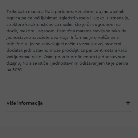
Trokutasta marama Nola pridonosi vizualnom dojmu običnih
ogrlica pa će Vaš ljubimac izgledati veselo i ljupko. Platnena je,
strukture karakteristične za muslin, što je čini ugodnom na
dodir, mekom i laganom. Pamučna marama stavlja se tako da
jednostavno zavežete dva kraja. Informacije o veličinama
približne su jer se zahvaljujući načinu vezanja ovaj moderni
dodatak jednostavno može produljiti za par centimetara kako
Vaš ljubimac raste. Osim po vrlo profinjenom i jednostavnom
dizajnu, Nola se ističe i jednostavnim održavanjem te je periva
na 30°C.
Više informacija