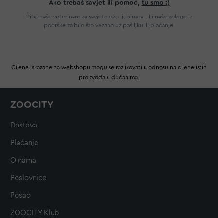
Ako trebaš savjet ili pomoć,
tu smo :)
Pitaj naše veterinare za savjete oko ljubimca... Ili naše kolege iz
podrške za bilo što vezano uz pošiljku ili plaćanje.
Cijene iskazane na webshopu mogu se razlikovati u odnosu na cijene istih
proizvoda u dućanima.
ZOOCITY
Dostava
Plaćanje
O nama
Poslovnice
Posao
ZOOCITY Klub