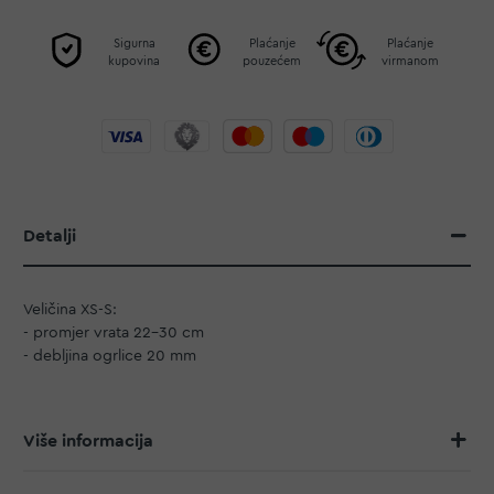
Sigurna
Plaćanje
Plaćanje
kupovina
pouzećem
virmanom
Detalji
Veličina XS-S:
- promjer vrata 22-30 cm
- debljina ogrlice 20 mm
Više informacija