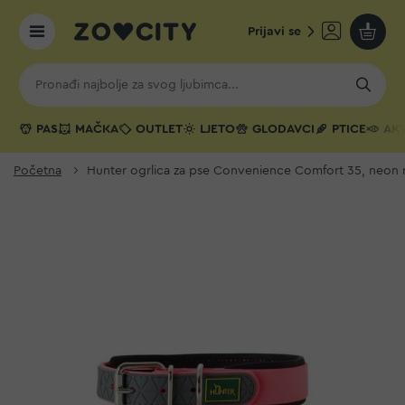
Prijavi se
Moja k
PAS
MAČKA
OUTLET
LJETO
GLODAVCI
PTICE
AKV
Početna
Hunter ogrlica za pse Convenience Comfort 35, neon 