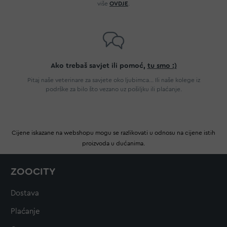
više
OVDJE
.
Ako trebaš savjet ili pomoć,
tu smo :)
Pitaj naše veterinare za savjete oko ljubimca... Ili naše kolege iz
podrške za bilo što vezano uz pošiljku ili plaćanje.
Cijene iskazane na webshopu mogu se razlikovati u odnosu na cijene istih
proizvoda u dućanima.
ZOOCITY
Dostava
Plaćanje