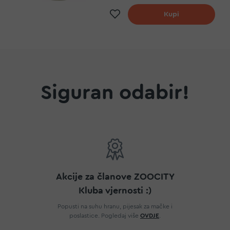
a
Dodaj na listu želja
Kupi
Siguran odabir!
Akcije za članove ZOOCITY
Kluba vjernosti :)
Popusti na suhu hranu, pijesak za mačke i
poslastice. Pogledaj više
OVDJE
.