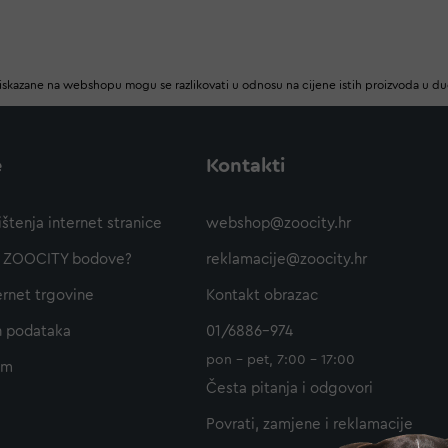
iskazane na webshopu mogu se razlikovati u odnosu na cijene istih proizvoda u d
e
Kontakti
ištenja internet stranice
webshop@zoocity.hr
ti ZOOCITY bodove?
reklamacije@zoocity.hr
ernet trgovine
Kontakt obrazac
h podataka
01/6886-974
pon - pet, 7:00 - 17:00
am
Česta pitanja i odgovori
Povrati, zamjene i reklamacije