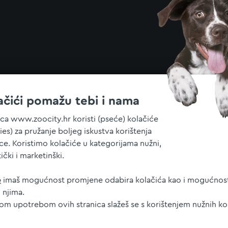
ačići pomažu tebi i nama
ica www.zoocity.hr koristi (pseće) kolačiće
ies) za pružanje boljeg iskustva korištenja
ice. Koristimo kolačiće u kategorijama nužni,
tički i marketinški.
e
imaš mogućnost promjene odabira kolačića kao i mogućnost
 njima.
jom upotrebom ovih stranica slažeš se s korištenjem nužnih ko