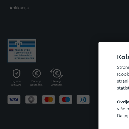
Aplikacija
Kol
Stran
(cook
stran
Sigurna
Plaćanje
Plaćanje
kupovina
pouzećem
virmanom
statis
Ovdj
više o
Daljn