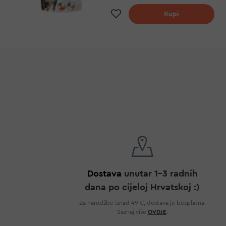
Dodaj na listu želj
Kupi
Dostava
unutar 1-3 radnih
dana po cijeloj Hrvatskoj :)
Za narudžbe iznad 49 €, dostava je besplatna.
Saznaj više
OVDJE
.