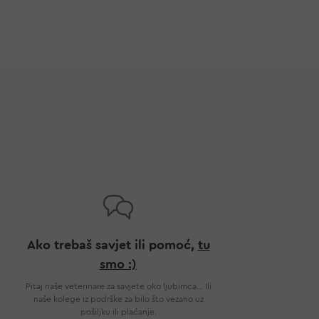
Ako trebaš savjet ili pomoć,
tu
smo :)
Pitaj naše veterinare za savjete oko ljubimca... Ili
naše kolege iz podrške za bilo što vezano uz
pošiljku ili plaćanje.