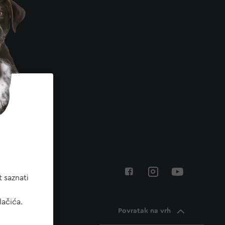
 saznati
lačića.
Povratak na vrh