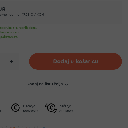
EUR
rnoj jedinici:
17,25 € / KOM
sporuka 3-5 radnih dana.
 kućnu adresu.
 paketomat.
Dodaj u košaricu
Dodaj na listu želja
Plaćanje
Plaćanje
a
pouzećem
virmanom