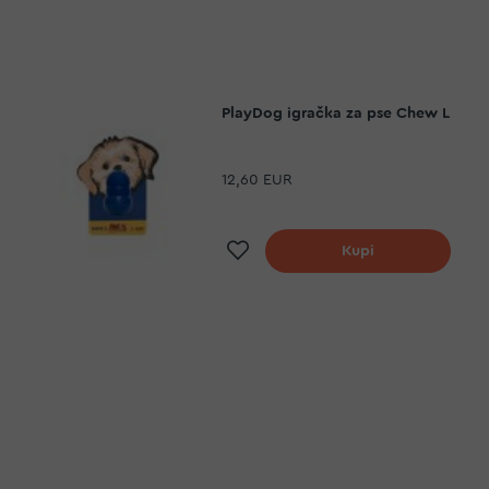
PlayDog igračka za pse Chew L
12,60 EUR
Dodaj na listu želja
Kupi