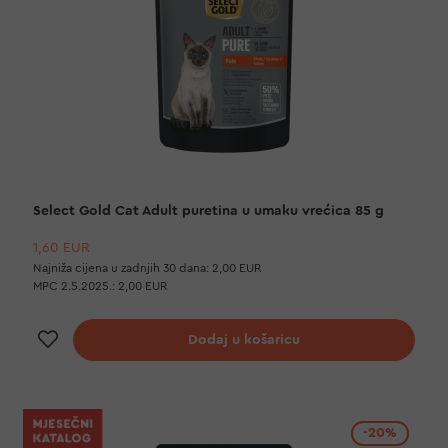
Select Gold Cat Adult puretina u umaku vrećica 85 g
1,60 EUR
Najniža cijena u zadnjih 30 dana:
2,00 EUR
MPC 2.5.2025.:
2,00 EUR
Dodaj na listu želja
Dodaj u košaricu
-20%