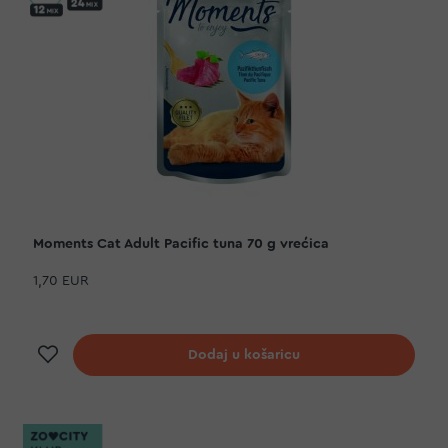
Moments Cat Adult Pacific tuna 70 g vrećica
1,70 EUR
Dodaj na listu želja
Dodaj u košaricu