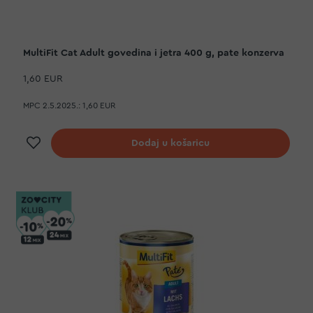
MultiFit Cat Adult govedina i jetra 400 g, pate konzerva
1,60 EUR
MPC 2.5.2025.:
1,60 EUR
Dodaj na listu želja
Dodaj u košaricu