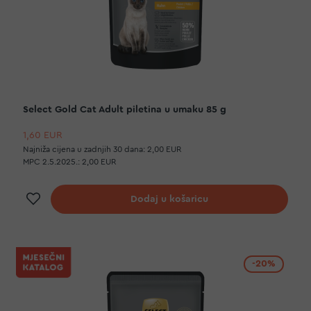
Select Gold Cat Adult piletina u umaku 85 g
1,60 EUR
Najniža cijena u zadnjih 30 dana:
2,00 EUR
MPC 2.5.2025.:
2,00 EUR
Dodaj na listu želja
Dodaj u košaricu
-20%