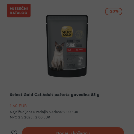
-20%
Select Gold Cat Adult pašteta govedina 85 g
1,60 EUR
Najniža cijena u zadnjih 30 dana:
2,00 EUR
MPC 2.5.2025.:
2,00 EUR
Dodaj na listu želja
Dodaj u košaricu