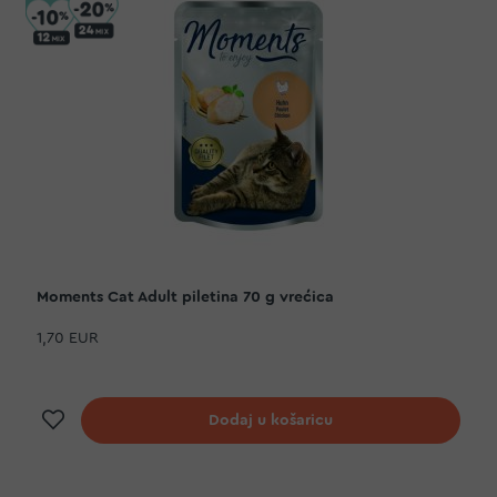
Moments Cat Adult piletina 70 g vrećica
1,70 EUR
Dodaj na listu želja
Dodaj u košaricu