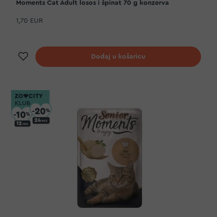
Moments Cat Adult losos i špinat 70 g konzerva
1,70 EUR
Dodaj na listu želja
Dodaj u košaricu