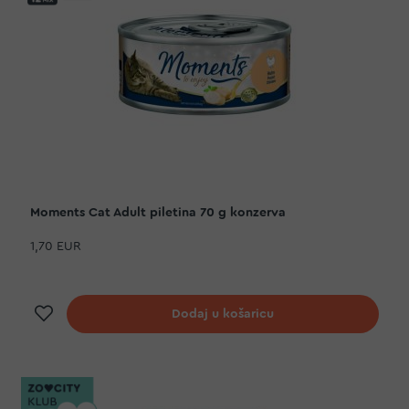
Moments Cat Adult piletina 70 g konzerva
1,70 EUR
Dodaj na listu želja
Dodaj u košaricu