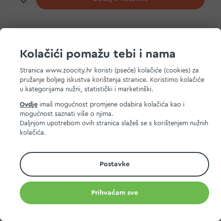
-20%
Kolačići pomažu tebi i nama
Stranica www.zoocity.hr koristi (pseće) kolačiće (cookies) za
pružanje boljeg iskustva korištenja stranice. Koristimo kolačiće
u kategorijama nužni, statistički i marketinški.
Ovdje
imaš mogućnost promjene odabira kolačića kao i
mogućnost saznati više o njima.
Daljnjom upotrebom ovih stranica slažeš se s korištenjem nužnih
kolačića.
Postavke
Select Gold Cat pašteta piletina vrećica 85 g
Prihvaćam sve
1,60 EUR
Najniža cijena u zadnjih 30 dana:
2,00 EUR
MPC 2.5.2025.:
2,00 EUR