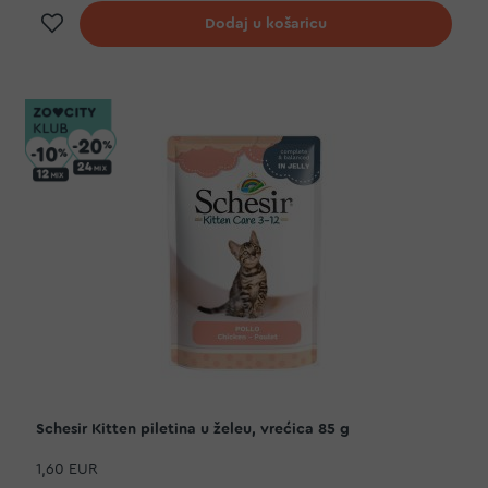
Dodaj na listu želja
Dodaj u košaricu
Schesir Kitten piletina u želeu, vrećica 85 g
1,60 EUR