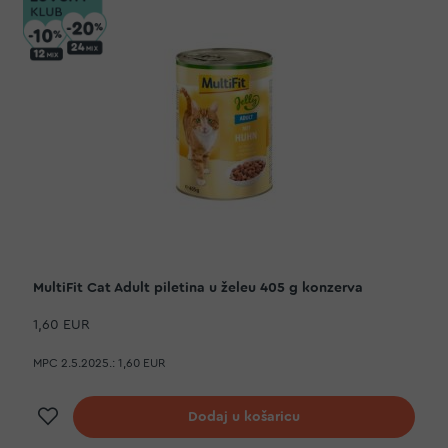
MultiFit Cat Adult piletina u želeu 405 g konzerva
1,60 EUR
MPC 2.5.2025.:
1,60 EUR
Dodaj na listu želja
Dodaj u košaricu