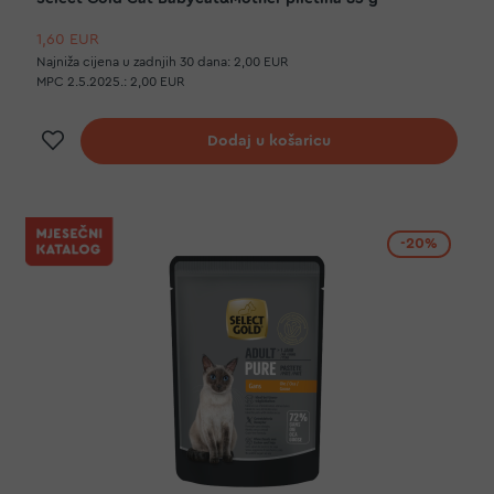
1,60 EUR
Najniža cijena u zadnjih 30 dana:
2,00 EUR
MPC 2.5.2025.:
2,00 EUR
Dodaj na listu želja
Dodaj u košaricu
-20%