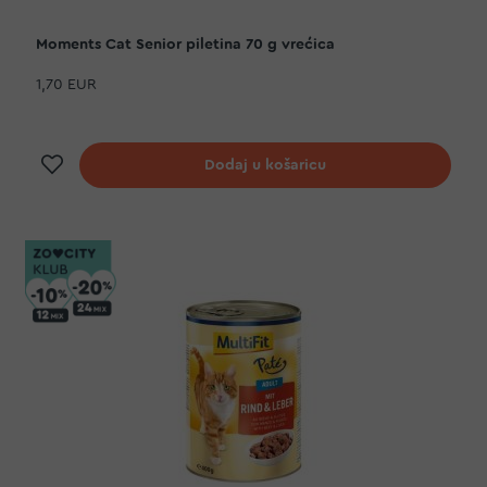
Moments Cat Senior piletina 70 g vrećica
1,70 EUR
Dodaj na listu želja
Dodaj u košaricu