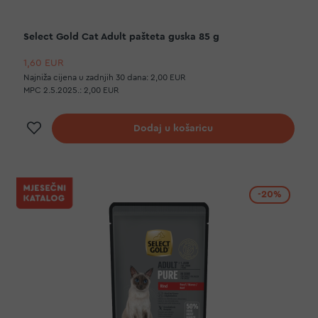
Select Gold Cat Adult pašteta guska 85 g
1,60 EUR
Najniža cijena u zadnjih 30 dana:
2,00 EUR
MPC 2.5.2025.:
2,00 EUR
Dodaj na listu želja
Dodaj u košaricu
-20%