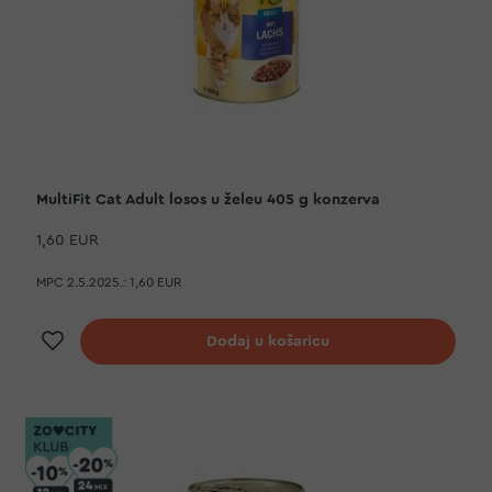
MultiFit Cat Adult losos u želeu 405 g konzerva
1,60 EUR
MPC 2.5.2025.:
1,60 EUR
Dodaj na listu želja
Dodaj u košaricu