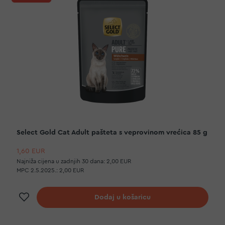
Select Gold Cat Adult pašteta s veprovinom vrećica 85 g
1,60 EUR
Najniža cijena u zadnjih 30 dana:
2,00 EUR
MPC 2.5.2025.:
2,00 EUR
Dodaj na listu želja
Dodaj u košaricu