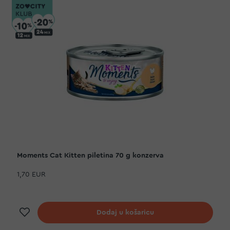
Moments Cat Kitten piletina 70 g konzerva
1,70 EUR
Dodaj na listu želja
Dodaj u košaricu