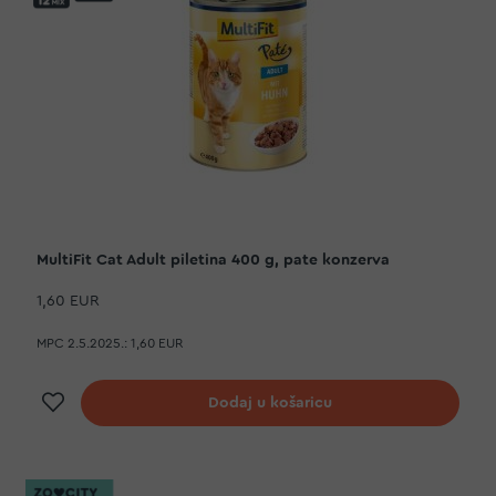
MultiFit Cat Adult piletina 400 g, pate konzerva
1,60 EUR
MPC 2.5.2025.:
1,60 EUR
Dodaj na listu želja
Dodaj u košaricu