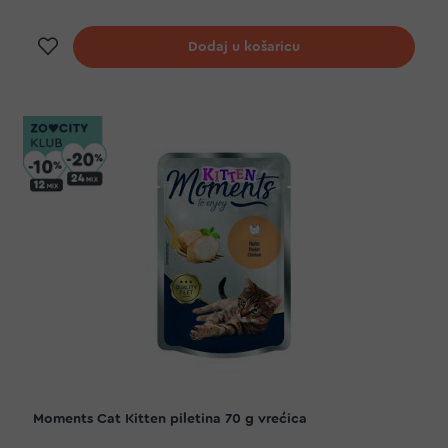
Dodaj na listu želja
Dodaj u košaricu
Moments Cat Kitten piletina 70 g vrećica