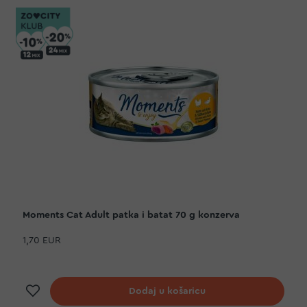
Moments Cat Adult patka i batat 70 g konzerva
1,70 EUR
Dodaj na listu želja
Dodaj u košaricu