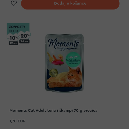
Dodaj na listu želja
Dodaj u košaricu
Moments Cat Adult tuna i škampi 70 g vrećica
1,70 EUR