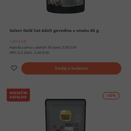
Select Gold Cat Adult govedina u umaku 85 g
1,60 EUR
Najniža cijena u zadnjih 30 dana:
2,00 EUR
MPC 2.5.2025.:
2,00 EUR
Dodaj na listu želja
Dodaj u košaricu
-20%