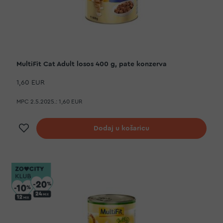
MultiFit Cat Adult losos 400 g, pate konzerva
1,60 EUR
MPC 2.5.2025.:
1,60 EUR
Dodaj na listu želja
Dodaj u košaricu