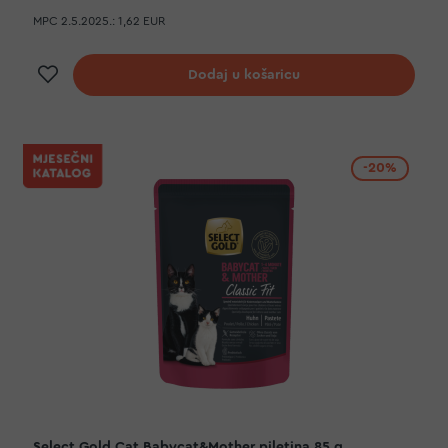
MPC 2.5.2025.:
1,62 EUR
Dodaj na listu želja
Dodaj u košaricu
-20%
Select Gold Cat Babycat&Mother piletina 85 g