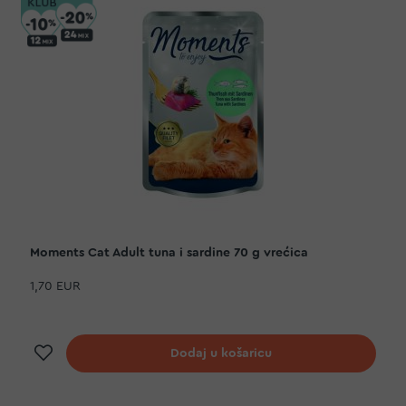
Moments Cat Adult tuna i sardine 70 g vrećica
1,70 EUR
Dodaj na listu želja
Dodaj u košaricu