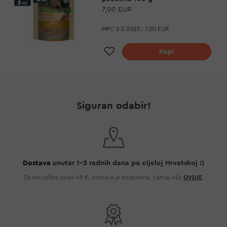
7,00 EUR
MPC 2.5.2025.:
7,00 EUR
Dodaj na listu želja
Kupi
Siguran odabir!
Dostava
unutar 1-3 radnih dana po cijeloj Hrvatskoj :)
Za narudžbe iznad 49 €, dostava je besplatna. Saznaj više
OVDJE
.