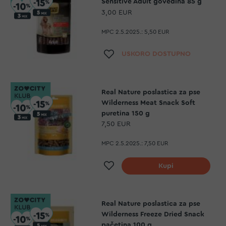
Sensitive Adult govedina 85 g
3,00 EUR
MPC 2.5.2025.:
5,50 EUR
Dodaj na listu želja
USKORO DOSTUPNO
Real Nature poslastica za pse
Wilderness Meat Snack Soft
puretina 150 g
7,50 EUR
MPC 2.5.2025.:
7,50 EUR
Dodaj na listu želja
Kupi
Real Nature poslastica za pse
Wilderness Freeze Dried Snack
pačetina 100 g