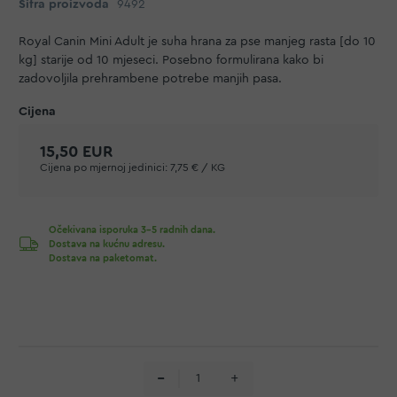
Šifra proizvoda
9492
Royal Canin Mini Adult je suha hrana za pse manjeg rasta [do 10
kg] starije od 10 mjeseci. Posebno formulirana kako bi
zadovoljila prehrambene potrebe manjih pasa.
15,50 EUR
Cijena po mjernoj jedinici:
7,75 € / KG
Očekivana isporuka 3-5 radnih dana.
Dostava na kućnu adresu.
Dostava na paketomat.