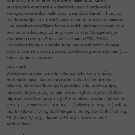
zadovoljila prehrambene potrebe malih pasa. Sadrži
prilagođene energetske vrijednosti kako bi zadovoljila
energetske potrebe malih pasa, a sadrži i L-karnitin, hranjivu
tvar koja sudjeluje u podržavanju razgradnje zdravih masnoća.
Ova posebno osmišljena formula sadrži niz hranjivih tvari koje
pomažu u održavanju zdravlja kože i dlake. Obogaćena je
vitaminima i omega-3 masnim kiselinama (EPA i DHA).
Ekskluzivna formula pomaže stimulirati apetit izbirljivih pasa
kako bi vrijeme obroka postalo posebno ugodno i primamljivo,
čak i najizbirljivijim psima.
SASTOJCI:
Dehidrirani proteini peradi, kukuruz, kukuruzno brašno,
životinjske masti, kukuruzni gluten, izolat biljnih proteina,
pšenica, hidrolizat životinjskih proteina, riža, repina pulpa,
minerali, riblje ulje, sojino ulje, kvasci i njihovi dijelovi, frukto-
oligosaharidi. Dodaci (po kg): Prehrambeni dodaci: Vitamin A:
22000 IU, Vitamin D3: 1000 IU, E1 (Željezo): 41 mg, E2 (Jod): 4,1
mg, E4 (Bakar): 13 mg, E5 (Mangan): 54 mg, E6 (Cink): 133 mg,
E8 (Selen): 0,1 mg, L-karnitin: 50 mg - Konzervansi -
Antioksidansi.