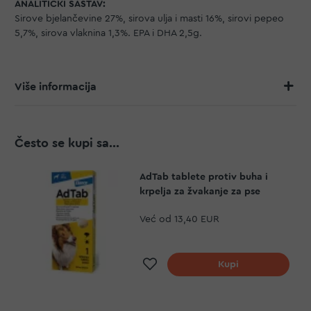
ANALITIČKI SASTAV:
Sirove bjelančevine 27%, sirova ulja i masti 16%, sirovi pepeo
5,7%, sirova vlaknina 1,3%. EPA i DHA 2,5g.
Više informacija
Često se kupi sa...
AdTab tablete protiv buha i
krpelja za žvakanje za pse
Već od
13,40 EUR
Dodaj na listu želja
Kupi