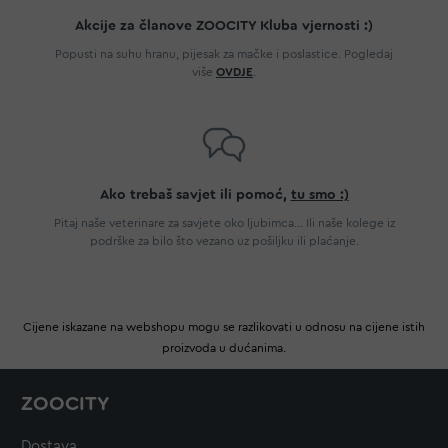
Akcije za članove ZOOCITY Kluba vjernosti :)
Popusti na suhu hranu, pijesak za mačke i poslastice. Pogledaj
više
OVDJE
.
Ako trebaš savjet ili pomoć,
tu smo :)
Pitaj naše veterinare za savjete oko ljubimca... Ili naše kolege iz
podrške za bilo što vezano uz pošiljku ili plaćanje.
Cijene iskazane na webshopu mogu se razlikovati u odnosu na cijene istih
proizvoda u dućanima.
ZOOCITY
Dostava