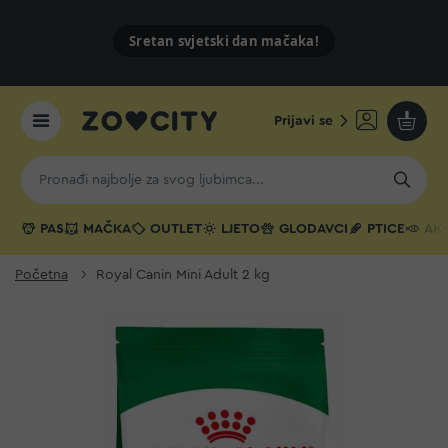
Sretan svjetski dan mačaka!
Prijavi se
Moja k
PAS
MAČKA
OUTLET
LJETO
GLODAVCI
PTICE
AKV
Početna
Royal Canin Mini Adult 2 kg