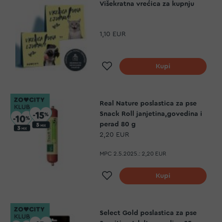
Višekratna vrećica za kupnju
1,10 EUR
Dodaj na listu želja
Kupi
Real Nature poslastica za pse
Snack Roll janjetina,govedina i
perad 80 g
2,20 EUR
MPC 2.5.2025.:
2,20 EUR
Dodaj na listu želja
Kupi
Select Gold poslastica za pse