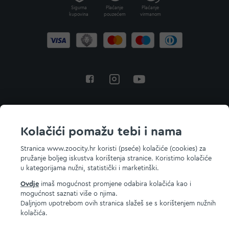
Sigurna
Plaćanje
Plaćanje
kupovina
pouzećem
virmanom
Povratak na vrh
Kolačići pomažu tebi i nama
Stranica www.zoocity.hr koristi (pseće) kolačiće (cookies) za
pružanje boljeg iskustva korištenja stranice. Koristimo kolačiće
© 2026 ZOOCITY. Sva prava zadržana.
u kategorijama nužni, statistički i marketinški.
Ovdje
imaš mogućnost promjene odabira kolačića kao i
mogućnost saznati više o njima.
Daljnjom upotrebom ovih stranica slažeš se s korištenjem nužnih
kolačića.