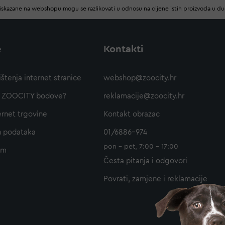
iskazane na webshopu mogu se razlikovati u odnosu na cijene istih proizvoda u d
e
Kontakti
ištenja internet stranice
webshop@zoocity.hr
ti ZOOCITY bodove?
reklamacije@zoocity.hr
ernet trgovine
Kontakt obrazac
h podataka
01/6886-974
pon - pet, 7:00 - 17:00
am
Česta pitanja i odgovori
Povrati, zamjene i reklamacije