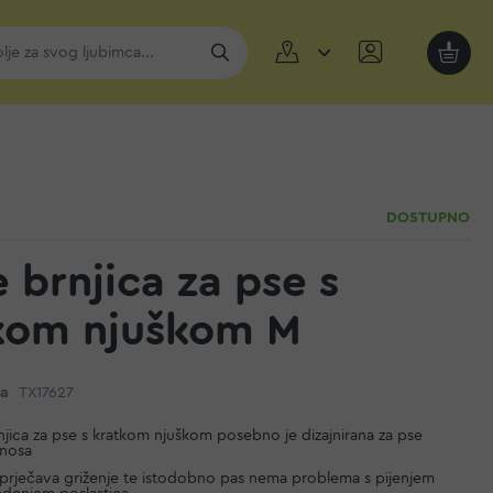
Moja k
DOSTUPNO
e brnjica za pse s
kom njuškom M
da
TX17627
rnjica za pse s kratkom njuškom posebno je dizajnirana za pse
 nosa
sprječava griženje te istodobno pas nema problema s pijenjem