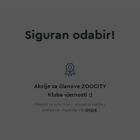
Siguran odabir!
Akcije za članove ZOOCITY
Kluba vjernosti :)
Popusti na suhu hranu, pijesak za mačke i
poslastice. Pogledaj više
OVDJE
.