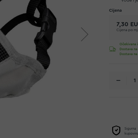
vode i j
7,30 E
Cijena po mje
Očekivana i
Dostava na
Dostava na
Sigurna
kupovin