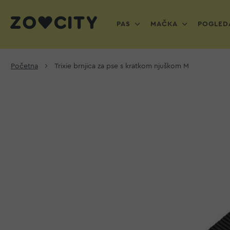
PAS
MAČKA
POGLEDA
Početna
Trixie brnjica za pse s kratkom njuškom M