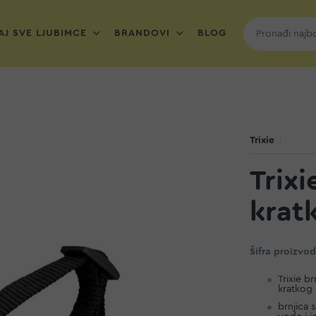
J SVE LJUBIMCE
BRANDOVI
BLOG
Trixie
Trixi
krat
Šifra proizvo
Trixie b
kratkog
brnjica 