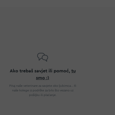
Ako trebaš savjet ili pomoć,
tu
smo :)
Pitaj naše veterinare za savjete oko ljubimca... Ili
naše kolege iz podrške za bilo što vezano uz
pošiljku ili plaćanje.