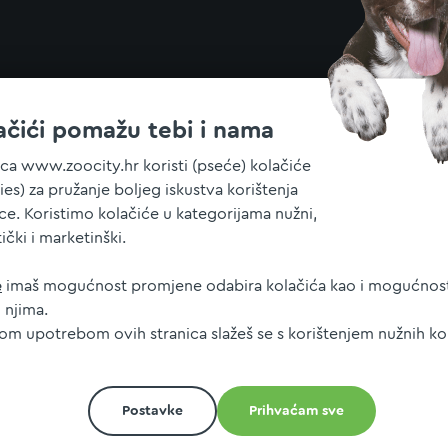
ačići pomažu tebi i nama
ica www.zoocity.hr koristi (pseće) kolačiće
ies) za pružanje boljeg iskustva korištenja
ice. Koristimo kolačiće u kategorijama nužni,
tički i marketinški.
e
imaš mogućnost promjene odabira kolačića kao i mogućnost
 njima.
jom upotrebom ovih stranica slažeš se s korištenjem nužnih ko
Postavke
Prihvaćam sve