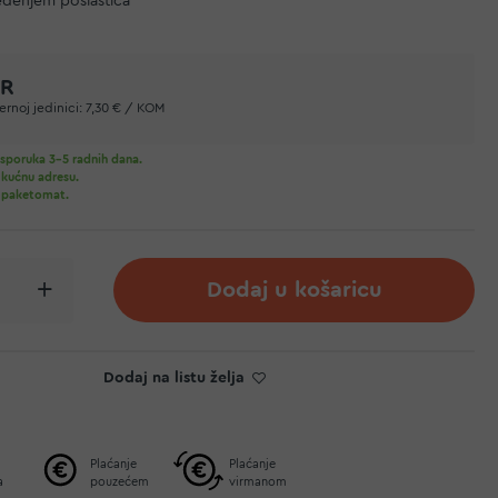
edenjem poslastica
UR
rnoj jedinici:
7,30 € / KOM
sporuka 3-5 radnih dana.
 kućnu adresu.
 paketomat.
Dodaj u košaricu
Dodaj na listu želja
Plaćanje
Plaćanje
a
pouzećem
virmanom