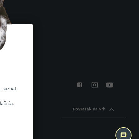
 saznati
lačića.
Povratak na vrh