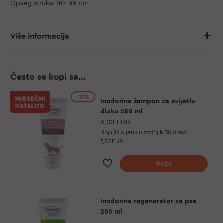
Opseg struka: 40-49 cm
Više informacija
Često se kupi sa...
-17%
Inodorina šampon za svijetlu
dlaku 250 ml
6,00 EUR
Najniža cijena u zadnjih 30 dana:
7,30 EUR
Dodaj na listu želja
Kupi
Inodorina regenerator za pse
250 ml