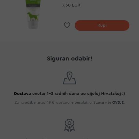
7,30 EUR
Dodaj na listu želja
Kupi
Siguran odabir!
Dostava
unutar 1-3 radnih dana po cijeloj Hrvatskoj :)
Za narudžbe iznad 49 €, dostava je besplatna. Saznaj više
OVDJE
.