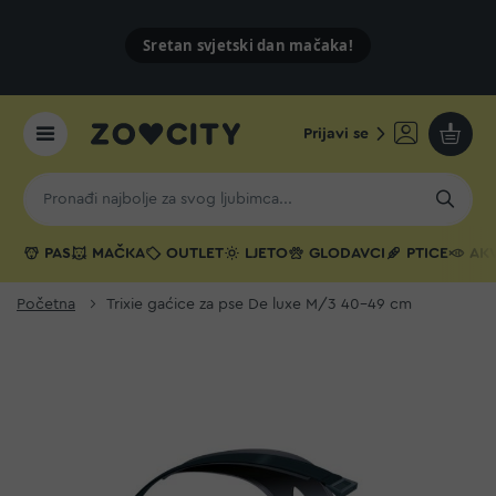
Sretan svjetski dan mačaka!
Prijavi se
Moja k
PAS
MAČKA
OUTLET
LJETO
GLODAVCI
PTICE
AKV
Početna
Trixie gaćice za pse De luxe M/3 40-49 cm