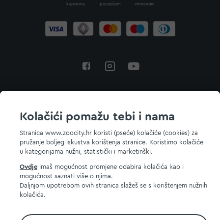
kupovina
pouzećem
virmanom
Povratak na vrh
Kolačići pomažu tebi i nama
Stranica www.zoocity.hr koristi (pseće) kolačiće (cookies) za
pružanje boljeg iskustva korištenja stranice. Koristimo kolačiće
© 2026 ZOOCITY. Sva prava zadržana.
u kategorijama nužni, statistički i marketinški.
Ovdje
imaš mogućnost promjene odabira kolačića kao i
mogućnost saznati više o njima.
Daljnjom upotrebom ovih stranica slažeš se s korištenjem nužnih
kolačića.