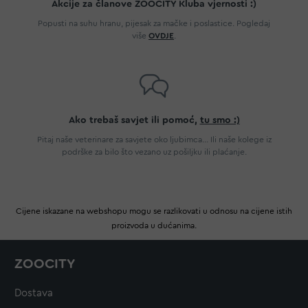
Akcije za članove ZOOCITY Kluba vjernosti :)
Popusti na suhu hranu, pijesak za mačke i poslastice. Pogledaj
više
OVDJE
.
Ako trebaš savjet ili pomoć,
tu smo :)
Pitaj naše veterinare za savjete oko ljubimca... Ili naše kolege iz
podrške za bilo što vezano uz pošiljku ili plaćanje.
Cijene iskazane na webshopu mogu se razlikovati u odnosu na cijene istih
proizvoda u dućanima.
ZOOCITY
Dostava