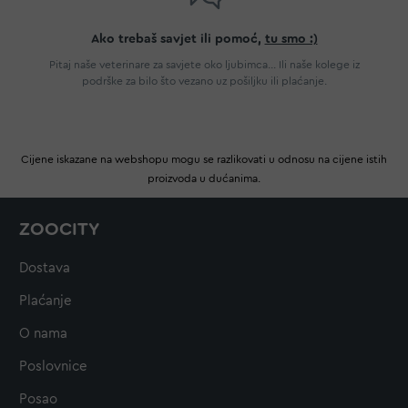
Ako trebaš savjet ili pomoć,
tu smo :)
Pitaj naše veterinare za savjete oko ljubimca... Ili naše kolege iz
podrške za bilo što vezano uz pošiljku ili plaćanje.
Cijene iskazane na webshopu mogu se razlikovati u odnosu na cijene istih
proizvoda u dućanima.
ZOOCITY
Dostava
Plaćanje
O nama
Poslovnice
Posao