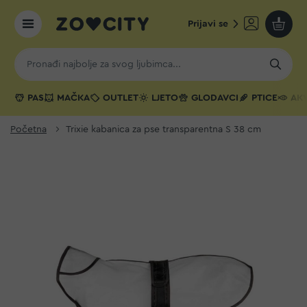
Prijavi se
Moja k
PAS
MAČKA
OUTLET
LJETO
GLODAVCI
PTICE
AKV
Početna
Trixie kabanica za pse transparentna S 38 cm