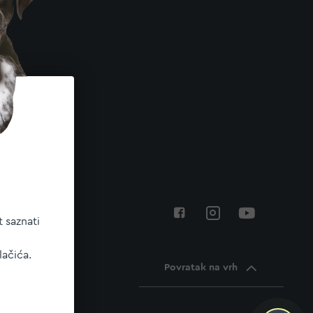
 saznati
lačića.
Povratak na vrh