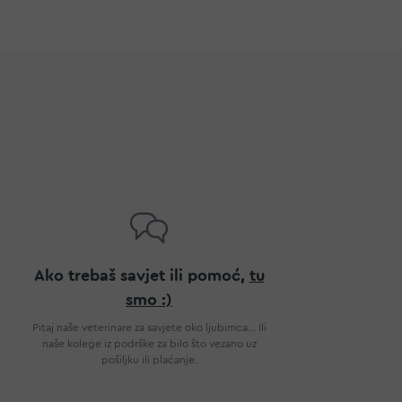
Ako trebaš savjet ili pomoć,
tu
smo :)
Pitaj naše veterinare za savjete oko ljubimca... Ili
naše kolege iz podrške za bilo što vezano uz
pošiljku ili plaćanje.