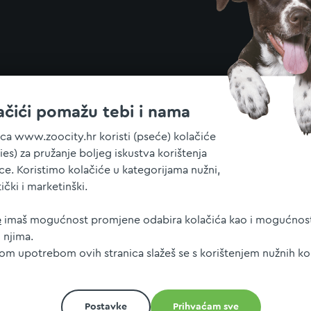
ačići pomažu tebi i nama
ica www.zoocity.hr koristi (pseće) kolačiće
ies) za pružanje boljeg iskustva korištenja
ice. Koristimo kolačiće u kategorijama nužni,
tički i marketinški.
e
imaš mogućnost promjene odabira kolačića kao i mogućnost
 njima.
jom upotrebom ovih stranica slažeš se s korištenjem nužnih ko
Postavke
Prihvaćam sve