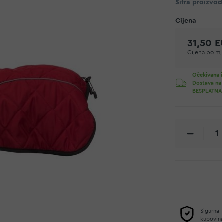
Šifra proizvo
31,50 
Cijena po mje
Očekivana i
Dostava na
BESPLATNA
Sigurna
kupovin