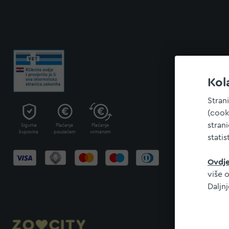
Kol
Stran
(cook
stran
Sigurna
Plaćanje
Plaćanje
kupovina
pouzećem
virmanom
statis
Ovdj
više o
Daljn