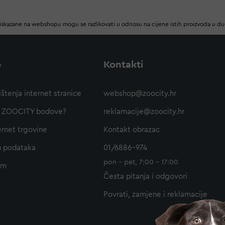
iskazane na webshopu mogu se razlikovati u odnosu na cijene istih proizvoda u d
e
Kontakti
ištenja internet stranice
webshop@zoocity.hr
ti ZOOCITY bodove?
reklamacije@zoocity.hr
ernet trgovine
Kontakt obrazac
h podataka
01/6886-974
pon - pet, 7:00 - 17:00
am
Česta pitanja i odgovori
Povrati, zamjene i reklamacije