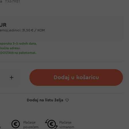
da
TX67981
EUR
rnoj jedinici:
31,50 € / KOM
sporuka 3-5 radnih dana.
 kućnu adresu.
 DOSTAVA na paketomat.
Dodaj u košaricu
Dodaj na listu želja
Plaćanje
Plaćanje
a
pouzećem
virmanom