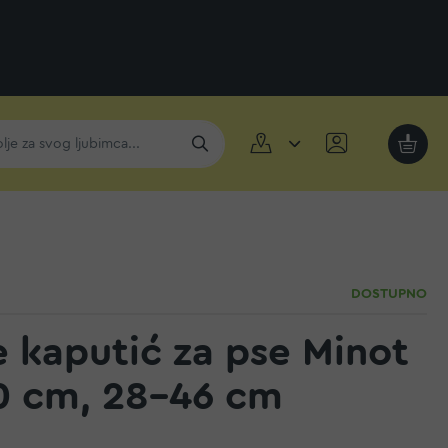
Moja k
DOSTUPNO
e kaputić za pse Minot
0 cm, 28-46 cm