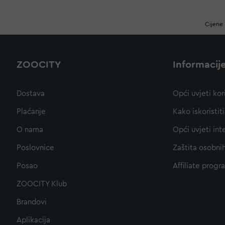
Cijene 
ZOOCITY
Informacij
Dostava
Opći uvjeti kor
Plaćanje
Kako iskoristi
O nama
Opći uvjeti int
Poslovnice
Zaštita osobni
Posao
Affiliate progr
ZOOCITY Klub
Brandovi
Aplikacija