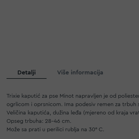
Detalji
Više informacija
Trixie kaputić za pse Minot napravljen je od poli
ogrlicom i oprsnicom. Ima podesiv remen za trbuh s
Veličina kaputića, dužina leđa (mjereno od kraja vr
Opseg trbuha: 28-46 cm.
Može sa prati u perilici rublja na 30° C.