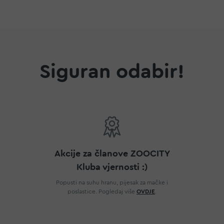
Siguran odabir!
Akcije za članove ZOOCITY
Kluba vjernosti :)
Popusti na suhu hranu, pijesak za mačke i
poslastice. Pogledaj više
OVDJE
.