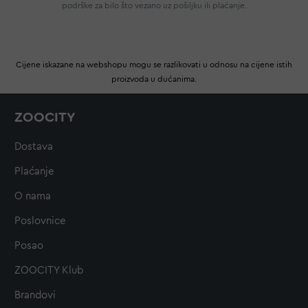
podrške za bilo što vezano uz pošiljku ili plaćanje.
Cijene iskazane na webshopu mogu se razlikovati u odnosu na cijene istih
proizvoda u dućanima.
ZOOCITY
Dostava
Plaćanje
O nama
Poslovnice
Posao
ZOOCITY Klub
Brandovi