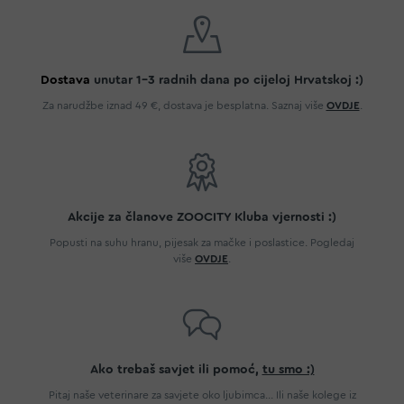
Dostava
unutar 1-3 radnih dana po cijeloj Hrvatskoj :)
Za narudžbe iznad 49 €, dostava je besplatna. Saznaj više
OVDJE
.
Akcije za članove ZOOCITY Kluba vjernosti :)
Popusti na suhu hranu, pijesak za mačke i poslastice. Pogledaj
više
OVDJE
.
Ako trebaš savjet ili pomoć,
tu smo :)
Pitaj naše veterinare za savjete oko ljubimca... Ili naše kolege iz