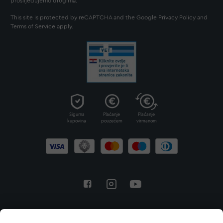
proslijeđujemo drugima.
This site is protected by reCAPTCHA and the Google
Privacy Policy
and
Terms of Service
apply.
Sigurna
Plaćanje
Plaćanje
kupovina
pouzećem
virmanom
Povratak na vrh