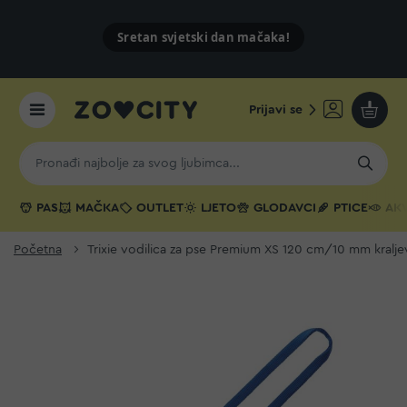
Sretan svjetski dan mačaka!
Prijavi se
Moja k
PAS
MAČKA
OUTLET
LJETO
GLODAVCI
PTICE
AKV
Početna
Trixie vodilica za pse Premium XS 120 cm/10 mm kralje