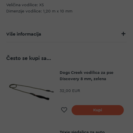
Veličina vodilice: XS
Dimenzije vodilice: 1,20 m x 10 mm
Više informacija
Često se kupi sa...
Dogs Creek vodilica za pse
Discovery 8 mm, zelena
32,00 EUR
Dodaj na listu želja
Kupi
Trixie sjedalica za auto