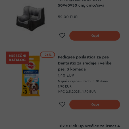
50x40x50 cm, crno/siva
52,00 EUR
Dodaj na listu želja
Kupi
-26%
Pedigree poslastica za pse
Dentastix za srednje i velike
pse, 3 komada
1,40 EUR
Najniža cijena u zadnjih 30 dana:
1,90 EUR
MPC 2.5.2025.:
1,70 EUR
Dodaj na listu želja
Kupi
Trixie Pick Up vrećice za izmet 4