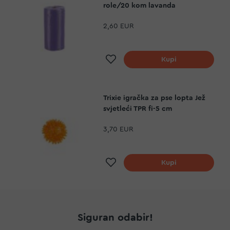
role/20 kom lavanda
2,60 EUR
Dodaj na listu želja
Kupi
Trixie igračka za pse lopta Jež
svjetleći TPR fi-5 cm
3,70 EUR
Dodaj na listu želja
Kupi
Siguran odabir!