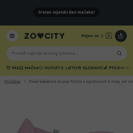
Sretan svjetski dan mačaka!
Prijavi se
Moja k
PAS
MAČKA
OUTLET
LJETO
GLODAVCI
PTICE
AKV
Početna
Trixie kabanica za pse Pontis s oprsnicom S roza, 40 c