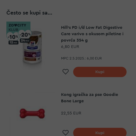
Često se kupi sa...
Hill's PD i/d Low Fat Digestive
Care varivo s okusom piletine i
povrća 354 g
6,80 EUR
MPC 2.5.2025.:
6,00 EUR
Dodaj na listu želja
Kupi
Kong igračka za pse Goodie
Bone Large
22,55 EUR
Dodaj na listu želja
Kupi