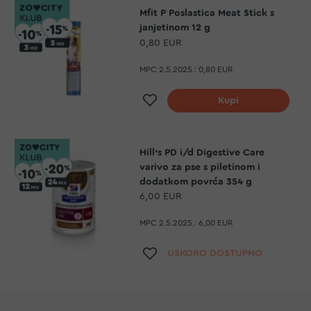
Mfit P Poslastica Meat Stick s
janjetinom 12 g
0,80 EUR
MPC 2.5.2025.:
0,80 EUR
Dodaj na listu želja
Kupi
Hill's PD i/d Digestive Care
varivo za pse s piletinom i
dodatkom povrća 354 g
6,00 EUR
MPC 2.5.2025.:
6,00 EUR
Dodaj na listu želja
USKORO DOSTUPNO