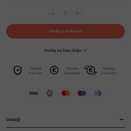
Dodaj u košaricu
Dodaj na listu želja
Sigurna
Plaćanje
Plaćanje
kupovina
pouzećem
virmanom
Detalji