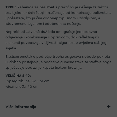
TRIXIE kabanica za pse Pontis
praktično je rješenje za zaštitu
psa tijekom kišnih šetnji. Izrađena je od kombinacije poliuretana
i poliestera, što ju čini vodonepropusnom i izdržljivom, a
istovremeno laganom i udobnom za nošenje.
Neprekinuti zatvarač duž leđa omogućuje jednostavno
odijevanje i kombiniranje s oprsnicom, dok reflektirajući
elementi povećavaju vidljivost i sigurnost u uvjetima slabijeg
svjetla.
Elastični umetak u području trbuha osigurava slobodu pokreta
i udobno pristajanje, a podesive gumene trake za stražnje noge
sprječavaju podizanje kaputa tijekom kretanja.
VELIČINA S 40:
-opseg trbuha: 52 - 61 cm
-dužina leđa: 40 cm
Više informacija