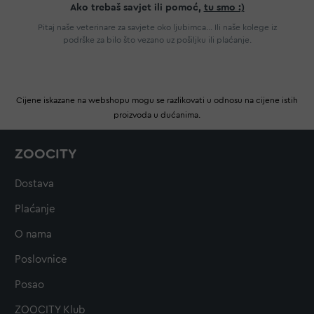
Ako trebaš savjet ili pomoć,
tu smo :)
Pitaj naše veterinare za savjete oko ljubimca... Ili naše kolege iz
podrške za bilo što vezano uz pošiljku ili plaćanje.
Cijene iskazane na webshopu mogu se razlikovati u odnosu na cijene istih
proizvoda u dućanima.
ZOOCITY
Dostava
Plaćanje
O nama
Poslovnice
Posao
ZOOCITY Klub