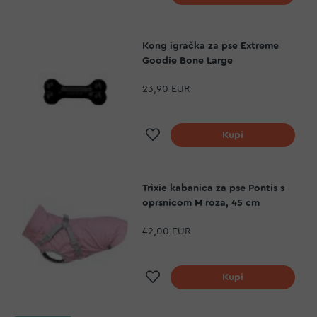
Kong igračka za pse Extreme
Goodie Bone Large
23,90 EUR
Dodaj na listu želja
Kupi
Trixie kabanica za pse Pontis s
oprsnicom M roza, 45 cm
42,00 EUR
Dodaj na listu želja
Kupi