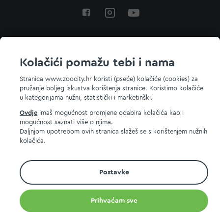
Povratak na vrh
Kolačići pomažu tebi i nama
Stranica www.zoocity.hr koristi (pseće) kolačiće (cookies) za
pružanje boljeg iskustva korištenja stranice. Koristimo kolačiće
© 2026 ZOOCITY. Sva prava zadržana.
u kategorijama nužni, statistički i marketinški.
Ovdje
imaš mogućnost promjene odabira kolačića kao i
mogućnost saznati više o njima.
Daljnjom upotrebom ovih stranica slažeš se s korištenjem nužnih
kolačića.
Postavke
Prihvaćam sve