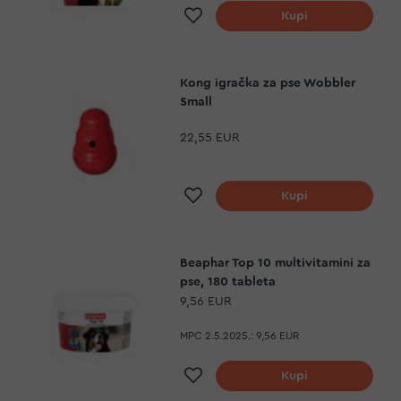
Dodaj na listu želja
Kupi
Kong igračka za pse Wobbler
Small
22,55 EUR
Dodaj na listu želja
Kupi
Beaphar Top 10 multivitamini za
pse, 180 tableta
9,56 EUR
MPC 2.5.2025.:
9,56 EUR
Dodaj na listu želja
Kupi