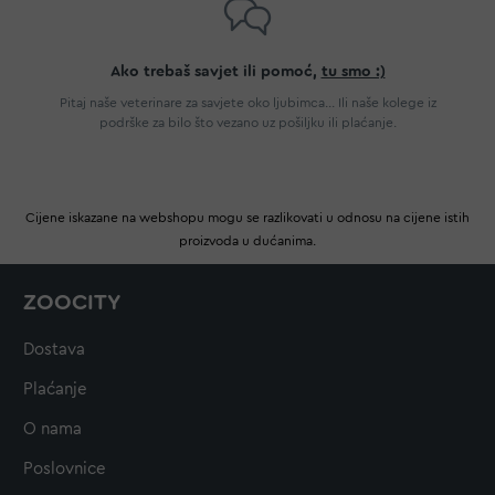
Ako trebaš savjet ili pomoć,
tu smo :)
Pitaj naše veterinare za savjete oko ljubimca... Ili naše kolege iz
podrške za bilo što vezano uz pošiljku ili plaćanje.
Cijene iskazane na webshopu mogu se razlikovati u odnosu na cijene istih
proizvoda u dućanima.
ZOOCITY
Dostava
Plaćanje
O nama
Poslovnice