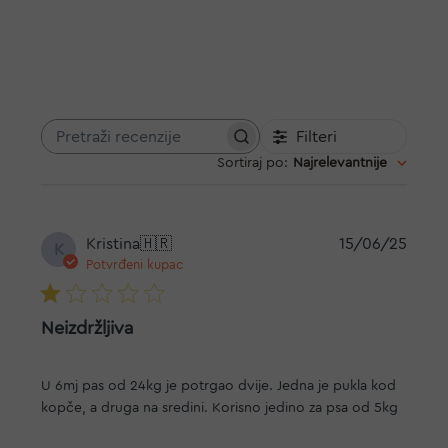
Filteri
Pretraži
Sortiraj po
:
Najrelevantnije
recenzije
Datu
Kristina
🇭🇷
15/06/25
K
objav
Potvrđeni kupac
Neizdržljiva
U 6mj pas od 24kg je potrgao dvije. Jedna je pukla kod
kopče, a druga na sredini. Korisno jedino za psa od 5kg