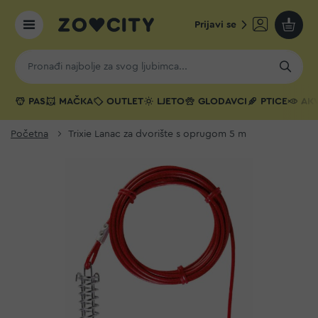
Prijavi se
Moja k
PAS
MAČKA
OUTLET
LJETO
GLODAVCI
PTICE
AKV
Početna
Trixie Lanac za dvorište s oprugom 5 m