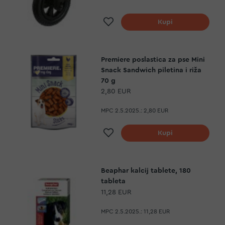
Dodaj na listu želja
Kupi
Premiere poslastica za pse Mini
Snack Sandwich piletina i riža
70 g
2,80 EUR
MPC 2.5.2025.:
2,80 EUR
Dodaj na listu želja
Kupi
Beaphar kalcij tablete, 180
tableta
11,28 EUR
MPC 2.5.2025.:
11,28 EUR