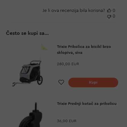
Je li ova recenzija bila korisna?
0
0
Često se kupi sa...
Trixie Prikolica za bicikl brzo
sklopiva, siva
280,00 EUR
Dodaj na listu želja
Kupi
Trixie Prednji kotač za prikolicu
36,00 EUR