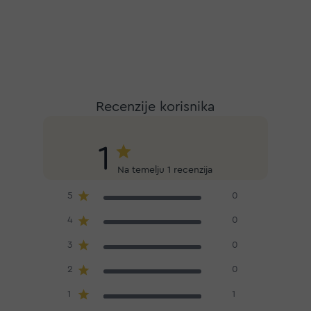
Recenzije korisnika
1
Na temelju 1 recenzija
5
0
4
0
3
0
2
0
1
1