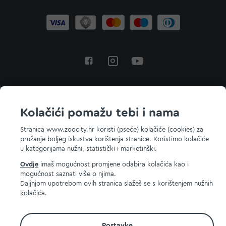
Povratak na vrh
Kolačići pomažu tebi i nama
Stranica www.zoocity.hr koristi (pseće) kolačiće (cookies) za
pružanje boljeg iskustva korištenja stranice. Koristimo kolačiće
© 2026 ZOOCITY. Sva prava zadržana.
u kategorijama nužni, statistički i marketinški.
Ovdje
imaš mogućnost promjene odabira kolačića kao i
mogućnost saznati više o njima.
Daljnjom upotrebom ovih stranica slažeš se s korištenjem nužnih
kolačića.
Postavke