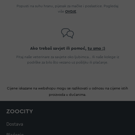
Popusti na suhu hranu, pijesak za mačke i poslastice. Pogledaj
više
OVDJE
.
Ako trebaš savjet ili pomoć,
tu smo :)
Pitaj naše veterinare za savjete oko ljubimca... Ili naše kolege iz
podrške za bilo što vezano uz pošiljku ili plaćanje.
Cijene iskazane na webshopu mogu se razlikovati u odnosu na cijene istih
proizvoda u dućanima.
ZOOCITY
Dostava