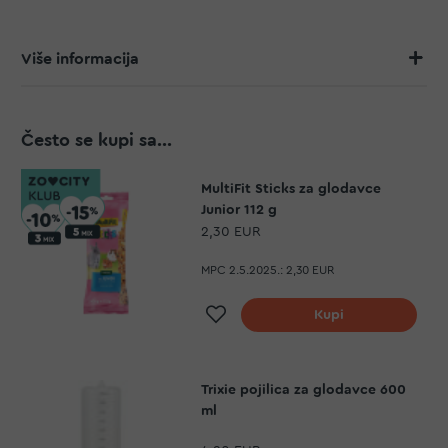
Više informacija
Često se kupi sa...
MultiFit Sticks za glodavce
Junior 112 g
2,30 EUR
MPC 2.5.2025.:
2,30 EUR
Dodaj na listu želja
Kupi
Trixie pojilica za glodavce 600
ml