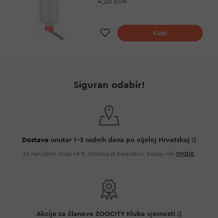
4,20 EUR
Dodaj na listu želja
Kupi
Siguran odabir!
Dostava
unutar 1-3 radnih dana po cijeloj Hrvatskoj :)
Za narudžbe iznad 49 €, dostava je besplatna. Saznaj više
OVDJE
.
Akcije za članove ZOOCITY Kluba vjernosti :)