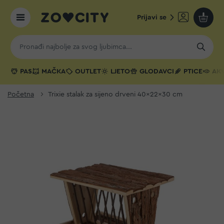
Prijavi se
Moja k
PAS
MAČKA
OUTLET
LJETO
GLODAVCI
PTICE
AKV
Početna
Trixie stalak za sijeno drveni 40x22x30 cm