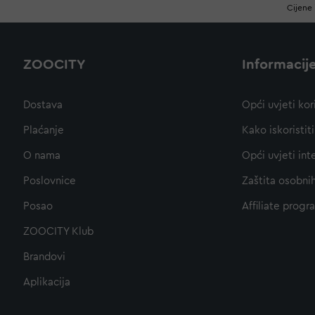
Cijene 
ZOOCITY
Informacij
Dostava
Opći uvjeti kor
Plaćanje
Kako iskoristi
O nama
Opći uvjeti int
Poslovnice
Zaštita osobni
Posao
Affiliate progr
ZOOCITY Klub
Brandovi
Aplikacija