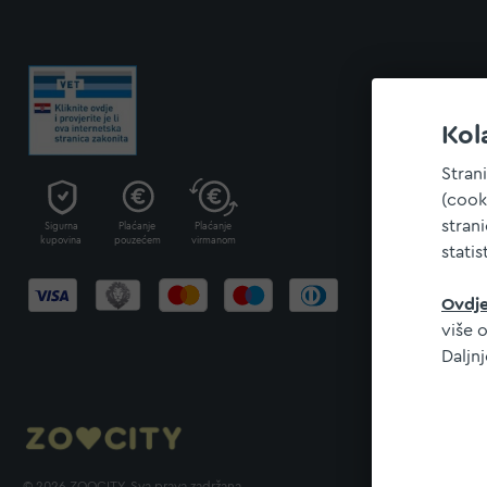
Kol
Stran
(cook
stran
Sigurna
Plaćanje
Plaćanje
kupovina
pouzećem
virmanom
statis
Ovdj
više o
Daljn
© 2026 ZOOCITY. Sva prava zadržana.