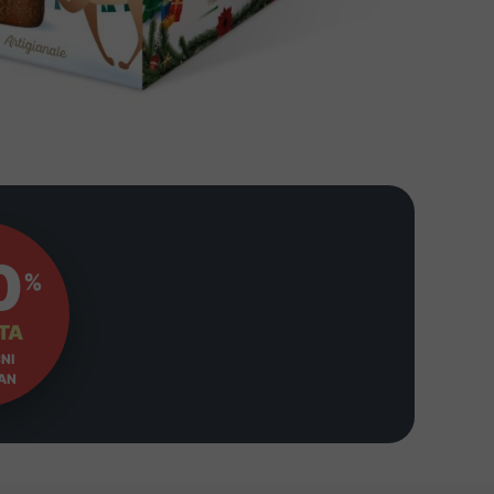
0
%
TA
NI
AN