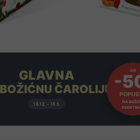
GLAVNA
DO
-5
 BOŽIĆNU ČAROLIJU
POPUS
NA BOŽIĆ
18.12. – 15.1.
ASORTIM