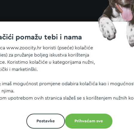
ačići pomažu tebi i nama
ica www.zoocity.hr koristi (pseće) kolačiće
ies) za pružanje boljeg iskustva korištenja
ice. Koristimo kolačiće u kategorijama nužni,
tički i marketinški.
e
imaš mogućnost promjene odabira kolačića kao i mogućnost
 njima.
jom upotrebom ovih stranica slažeš se s korištenjem nužnih ko
Postavke
Prihvaćam sve