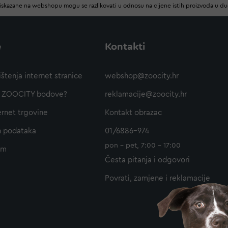
iskazane na webshopu mogu se razlikovati u odnosu na cijene istih proizvoda u d
e
Kontakti
ištenja internet stranice
webshop@zoocity.hr
ti ZOOCITY bodove?
reklamacije@zoocity.hr
ernet trgovine
Kontakt obrazac
h podataka
01/6886-974
pon - pet, 7:00 - 17:00
am
Česta pitanja i odgovori
Povrati, zamjene i reklamacije