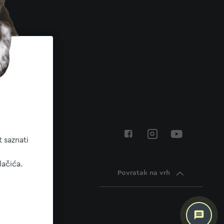
 saznati
lačića.
Povratak na vrh