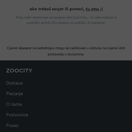
Ako trebaš savjet ili pomoć,
tu smo :)
Pitaj naše veterinare za savjete oko ljubimca... Ili naše kolege iz
podrške za bilo što vezano uz pošiljku ili plaćanje.
Cijene iskazane na webshopu mogu se razlikovati u odnosu na cijene istih
proizvoda u dućanima.
ZOOCITY
Dostava
Plaćanje
O nama
Poslovnice
Posao