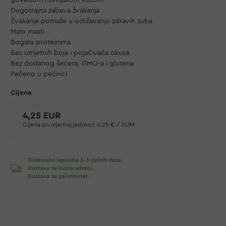
goveđom i svinjskom kožom
Dugotrajna zabava žvakanja
Žvakanje pomaže u održavanju zdravih zuba
Malo masti
Bogata proteinima
Bez umjetnih boja i pojačivača okusa
Bez dodanog šećera, GMO-a i glutena
Pečeno u pećnici
4,25 EUR
Cijena po mjernoj jedinici:
4,25 € / KOM
Očekivana isporuka 3-5 radnih dana.
Dostava na kućnu adresu.
Dostava na paketomat.