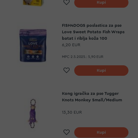
Dodaj na listu želja
Kupi
FISH4DOGS poslastica za pse
Love Sweet Potato Fish Wraps
batat i riblja koža 100
6,20 EUR
MPC 2.5.2025.:
5,90 EUR
Dodaj na listu želja
Kupi
Kong igračka za pse Tugger
Knots Monkey Small/Medium
13,30 EUR
Dodaj na listu želja
Kupi