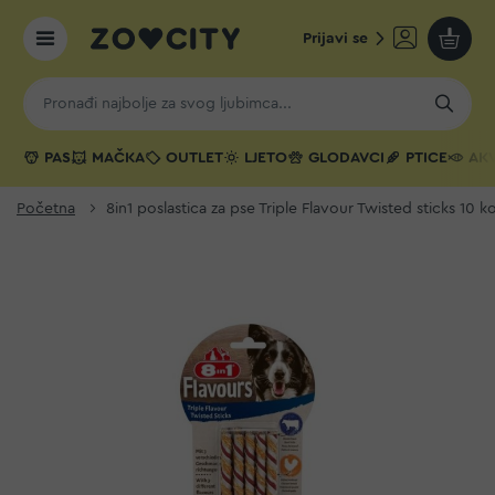
Prijavi se
Moja k
PAS
MAČKA
OUTLET
LJETO
GLODAVCI
PTICE
AKV
Početna
8in1 poslastica za pse Triple Flavour Twisted sticks 10 