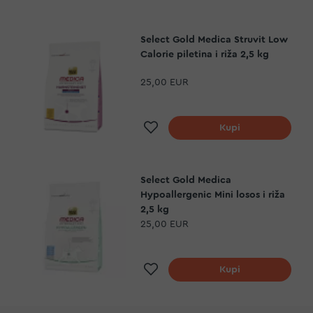
Select Gold Medica Struvit Low
Calorie piletina i riža 2,5 kg
25,00 EUR
Dodaj na listu želja
Kupi
Select Gold Medica
Hypoallergenic Mini losos i riža
2,5 kg
25,00 EUR
Dodaj na listu želja
Kupi