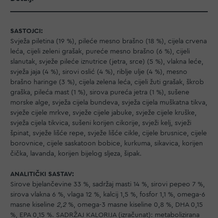
SASTOJCI:
Svježa piletina (19 %), pileće mesno brašno (18 %), cijela crvena
leća, cijeli zeleni grašak, pureće mesno brašno (6 %), cijeli
slanutak, svježe pileće iznutrice (jetra, srce) (5 %), vlakna leće,
svježa jaja (4 %), sirovi oslić (4 %), riblje ulje (4 %), mesno
brašno haringe (3 %), cijela zelena leća, cijeli žuti grašak, škrob
graška, pileća mast (1 %), sirova pureća jetra (1 %), sušene
morske alge, svježa cijela bundeva, svježa cijela muškatna tikva,
svježe cijele mrkve, svježe cijele jabuke, svježe cijele kruške,
svježa cijela tikvica, sušeni korijen cikorije, svježi kelj, svježi
špinat, svježe lišće repe, svježe lišće cikle, cijele brusnice, cijele
borovnice, cijele saskatoon bobice, kurkuma, sikavica, korijen
čička, lavanda, korijen bijelog sljeza, šipak.
ANALITIČKI SASTAV:
Sirove bjelančevine 33 %, sadržaj masti 14 %, sirovi pepeo 7 %,
sirova vlakna 6 %, vlaga 12 %, kalcij 1,5 %, fosfor 1,1 %, omega-6
masne kiseline
2,2
%, omega-3 masne kiseline 0,8 %, DHA 0,15
%, EPA 0,15 %. SADRŽAJ KALORIJA (izračunat): metabolizirana