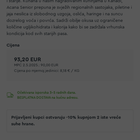
i starije. Kuhana u našim nagrađivanim kuhinjama u Kanadi,
Acana Senior prepuna je svježih regionalnih sastojaka, piletine i
jaja nesilica iz slobodnog uzgoja, oslića, haringe i na suncu
dozrelog voća i povrća. Sadrži obilje okusa uz ograničene
količine ugljikohidrata i kalorija kako bi se zadržala vrhunska
kondicija kod svih starijih pasa.
93,20 EUR
MPC 2.5.2025.:
90,00 EUR
Cijena po mjernoj jedinici:
8,18 € / KG
Očekivana isporuka 3-5 radnih dana.
BESPLATNA DOSTAVA na kućnu adresu.
Prijavljeni kupci ostvaruju -10% kupnjom 2 iste vreće
suhe hrane.