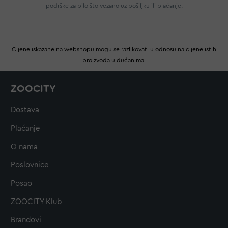
podrške za bilo što vezano uz pošiljku ili plaćanje.
Cijene iskazane na webshopu mogu se razlikovati u odnosu na cijene istih
proizvoda u dućanima.
ZOOCITY
Dostava
Plaćanje
O nama
Poslovnice
Posao
ZOOCITY Klub
Brandovi