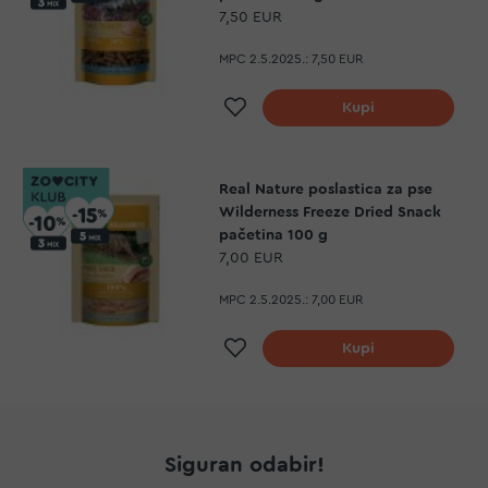
7,50 EUR
MPC 2.5.2025.:
7,50 EUR
Dodaj na listu želja
Kupi
Real Nature poslastica za pse
Wilderness Freeze Dried Snack
pačetina 100 g
7,00 EUR
MPC 2.5.2025.:
7,00 EUR
Dodaj na listu želja
Kupi
Siguran odabir!