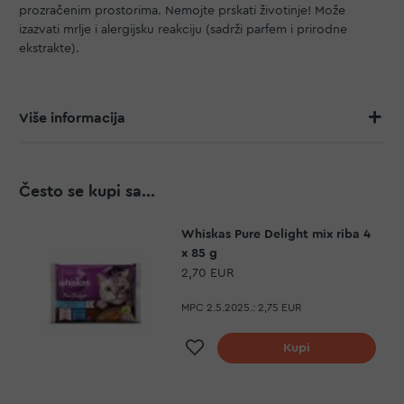
prozračenim prostorima. Nemojte prskati životinje! Može
izazvati mrlje i alergijsku reakciju (sadrži parfem i prirodne
ekstrakte).
Više informacija
Često se kupi sa...
Whiskas Pure Delight mix riba 4
x 85 g
2,70 EUR
MPC 2.5.2025.:
2,75 EUR
Dodaj na listu želja
Kupi