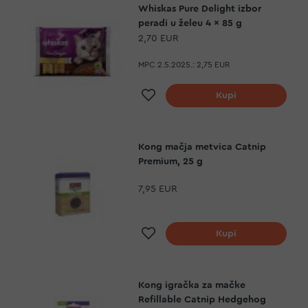
Whiskas Pure Delight izbor
peradi u želeu 4 x 85 g
2,70 EUR
MPC 2.5.2025.:
2,75 EUR
Dodaj na listu želja
Kupi
Kong mačja metvica Catnip
Premium, 25 g
7,95 EUR
Dodaj na listu želja
Kupi
Kong igračka za mačke
Refillable Catnip Hedgehog