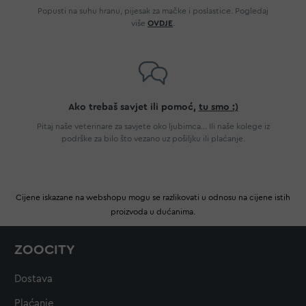
Popusti na suhu hranu, pijesak za mačke i poslastice. Pogledaj
više
OVDJE
.
Ako trebaš savjet ili pomoć,
tu smo :)
Pitaj naše veterinare za savjete oko ljubimca... Ili naše kolege iz
podrške za bilo što vezano uz pošiljku ili plaćanje.
Cijene iskazane na webshopu mogu se razlikovati u odnosu na cijene istih
proizvoda u dućanima.
ZOOCITY
Dostava
Plaćanje