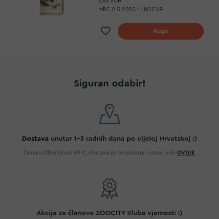
1,80 EUR
MPC 2.5.2025.:
1,80 EUR
Dodaj na listu želja
Kupi
Siguran odabir!
Dostava
unutar 1-3 radnih dana po cijeloj Hrvatskoj :)
Za narudžbe iznad 49 €, dostava je besplatna. Saznaj više
OVDJE
.
Akcije za članove ZOOCITY Kluba vjernosti :)