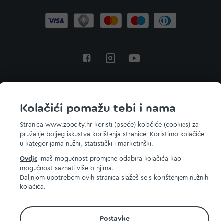
Povratak na vrh
Kolačići pomažu tebi i nama
Stranica www.zoocity.hr koristi (pseće) kolačiće (cookies) za
pružanje boljeg iskustva korištenja stranice. Koristimo kolačiće
© 2026 ZOOCITY. Sva prava zadržana.
u kategorijama nužni, statistički i marketinški.
Ovdje
imaš mogućnost promjene odabira kolačića kao i
mogućnost saznati više o njima.
Daljnjom upotrebom ovih stranica slažeš se s korištenjem nužnih
kolačića.
Postavke