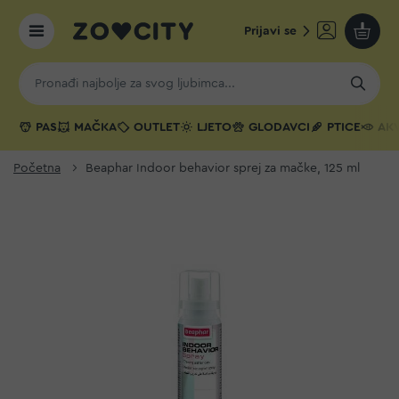
Prijavi se
Moja k
PAS
MAČKA
OUTLET
LJETO
GLODAVCI
PTICE
AKV
Početna
Beaphar Indoor behavior sprej za mačke, 125 ml