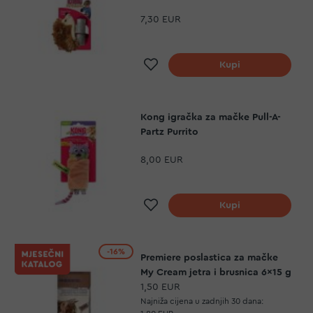
7,30 EUR
Dodaj na listu želja
Kupi
Kong igračka za mačke Pull-A-
Partz Purrito
8,00 EUR
Dodaj na listu želja
Kupi
-16%
Premiere poslastica za mačke
My Cream jetra i brusnica 6x15 g
1,50 EUR
Najniža cijena u zadnjih 30 dana: