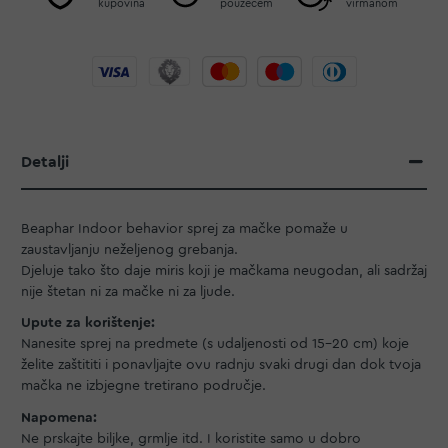
kupovina
pouzećem
virmanom
Detalji
Beaphar Indoor behavior sprej za mačke pomaže u
zaustavljanju neželjenog grebanja.
Djeluje tako što daje miris koji je mačkama neugodan, ali sadržaj
nije štetan ni za mačke ni za ljude.
Upute za korištenje:
Nanesite sprej na predmete (s udaljenosti od 15-20 cm) koje
želite zaštititi i ponavljajte ovu radnju svaki drugi dan dok tvoja
mačka ne izbjegne tretirano područje.
Napomena:
Ne prskajte biljke, grmlje itd. I koristite samo u dobro