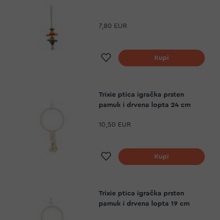
7,80 EUR
Dodaj na listu želja
Kupi
Trixie ptica igračka prsten
pamuk i drvena lopta 24 cm
10,50 EUR
Dodaj na listu želja
Kupi
Trixie ptica igračka prsten
pamuk i drvena lopta 19 cm