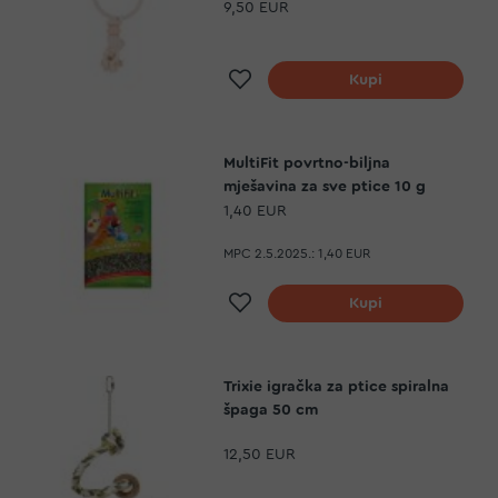
9,50 EUR
Dodaj na listu želja
Kupi
MultiFit povrtno-biljna
mješavina za sve ptice 10 g
1,40 EUR
MPC 2.5.2025.:
1,40 EUR
Dodaj na listu želja
Kupi
Trixie igračka za ptice spiralna
špaga 50 cm
12,50 EUR