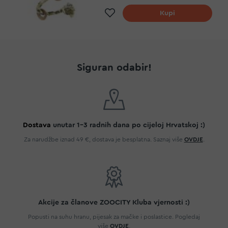
Dodaj na listu želja
Kupi
Siguran odabir!
Dostava
unutar 1-3 radnih dana po cijeloj Hrvatskoj :)
Za narudžbe iznad 49 €, dostava je besplatna. Saznaj više
OVDJE
.
Akcije za članove ZOOCITY Kluba vjernosti :)
Popusti na suhu hranu, pijesak za mačke i poslastice. Pogledaj
više
OVDJE
.