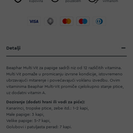
kupovina
pouzećem
virmanom
Detalji
Beaphar Multi Vit za papige sadrži niz od 12 različitih vitamina.
Multi Vit pomaže u promicanju izvrsne kondicije, istovremeno
ubrzavajući mitarenje i povećavajući voklanu izvedbu. Ovim
vitaminima Beaphar Multi-Vit promiče cjelokupno stanje ptice,
uz dodatni vitamin A.
Doziranje (dodati hrani ili vodi za piće):
Kanarinci, tropske ptice, zebe itd.: 1-2 kapi,
Male papige: 3 kapi,
Velike papige: 5-7 kapi,
Golubovi i patuljasta perad: 7 kapi.