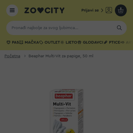
Prijavi se
Moja k
PAS
MAČKA
OUTLET
LJETO
GLODAVCI
PTICE
AKV
Početna
Beaphar Multi-Vit za papige, 50 ml