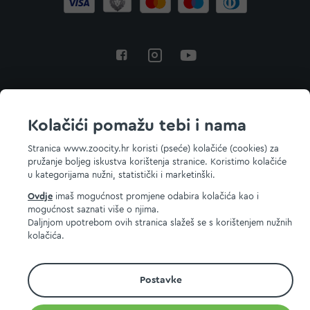
Povratak na vrh
Kolačići pomažu tebi i nama
Stranica www.zoocity.hr koristi (pseće) kolačiće (cookies) za
pružanje boljeg iskustva korištenja stranice. Koristimo kolačiće
© 2026 ZOOCITY. Sva prava zadržana.
u kategorijama nužni, statistički i marketinški.
Ovdje
imaš mogućnost promjene odabira kolačića kao i
mogućnost saznati više o njima.
Daljnjom upotrebom ovih stranica slažeš se s korištenjem nužnih
kolačića.
Postavke