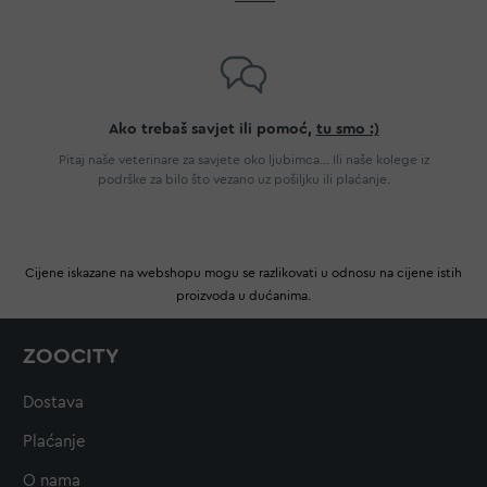
Ako trebaš savjet ili pomoć,
tu smo :)
Pitaj naše veterinare za savjete oko ljubimca... Ili naše kolege iz
podrške za bilo što vezano uz pošiljku ili plaćanje.
Cijene iskazane na webshopu mogu se razlikovati u odnosu na cijene istih
proizvoda u dućanima.
ZOOCITY
Dostava
Plaćanje
O nama