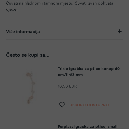
Čuvati na hladnom i tamnom mjestu. Čuvati izvan dohvata
djece.
Više informacija
Često se kupi sa...
Trixie Igračka za ptice konop 60
cm/fi-23 mm
10,50 EUR
Dodaj na listu želja
USKORO DOSTUPNO
Ferplast igračka za ptice, small