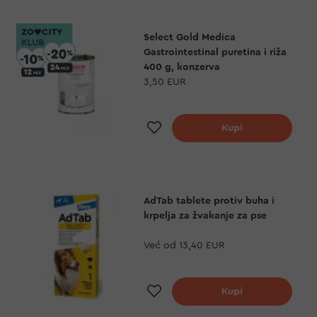
Select Gold Medica
Gastrointestinal puretina i riža
400 g, konzerva
3,50 EUR
Dodaj na listu želja
Kupi
AdTab tablete protiv buha i
krpelja za žvakanje za pse
Već od
13,40 EUR
Dodaj na listu želja
Kupi