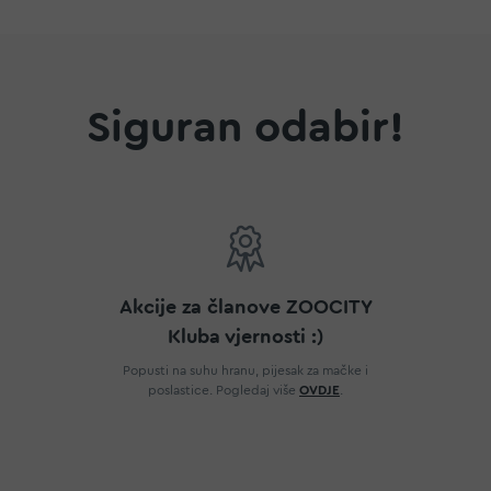
Siguran odabir!
Akcije za članove ZOOCITY
Kluba vjernosti :)
Popusti na suhu hranu, pijesak za mačke i
poslastice. Pogledaj više
OVDJE
.