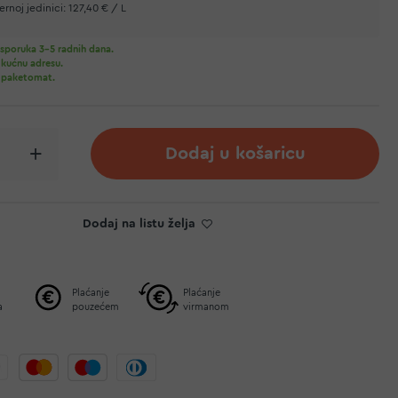
rnoj jedinici:
127,40 € / L
sporuka 3-5 radnih dana.
 kućnu adresu.
 paketomat.
Dodaj u košaricu
Dodaj na listu želja
Plaćanje
Plaćanje
a
pouzećem
virmanom