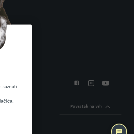
 saznati
lačića.
Povratak na vrh