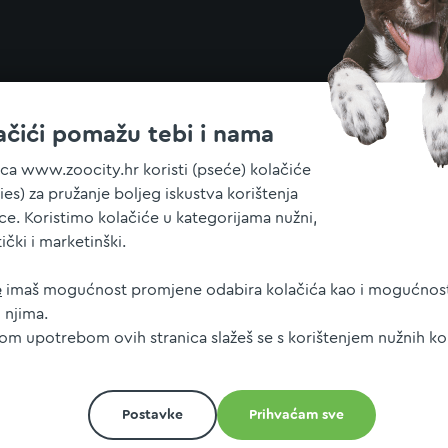
ačići pomažu tebi i nama
ica www.zoocity.hr koristi (pseće) kolačiće
ies) za pružanje boljeg iskustva korištenja
ice. Koristimo kolačiće u kategorijama nužni,
tički i marketinški.
e
imaš mogućnost promjene odabira kolačića kao i mogućnost
 njima.
jom upotrebom ovih stranica slažeš se s korištenjem nužnih ko
Postavke
Prihvaćam sve