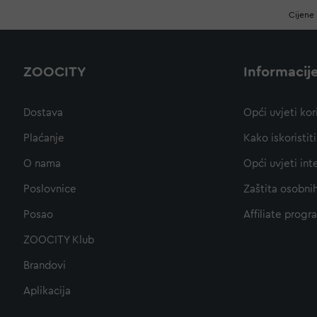
Cijene 
ZOOCITY
Informacij
Dostava
Opći uvjeti kor
Plaćanje
Kako iskoristi
O nama
Opći uvjeti int
Poslovnice
Zaštita osobni
Posao
Affiliate progr
ZOOCITY Klub
Brandovi
Aplikacija