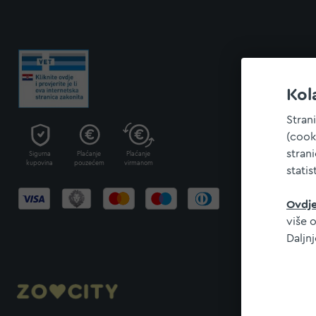
Kol
Stran
(cook
stran
Sigurna
Plaćanje
Plaćanje
kupovina
pouzećem
virmanom
statis
Ovdj
više o
Daljn