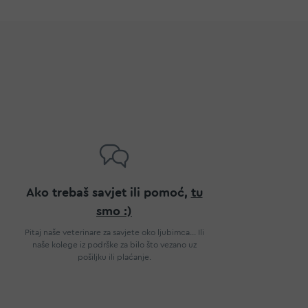
Ako trebaš savjet ili pomoć,
tu
smo :)
Pitaj naše veterinare za savjete oko ljubimca... Ili
naše kolege iz podrške za bilo što vezano uz
pošiljku ili plaćanje.