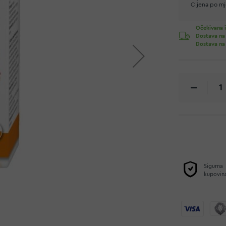
Cijena po mje
Očekivana i
Dostava na
Dostava na
Sigurna
kupovin