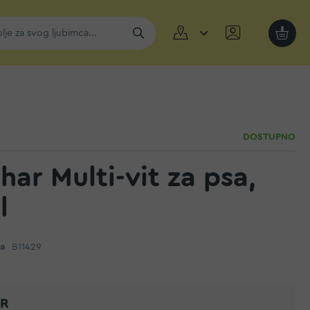
Moja k
DOSTUPNO
ar Multi-vit za psa,
l
da
B11429
UR