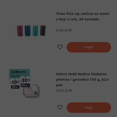
Trixie Pick Up vrećice za izmet
u boji 4 role, 20 komada
2,60 EUR
Dodaj na listu želj
Kupi
Select Gold Medica Diabetes
piletina i govedina 150 g, ALU-
pak
2,00 EUR
Dodaj na listu želj
Kupi