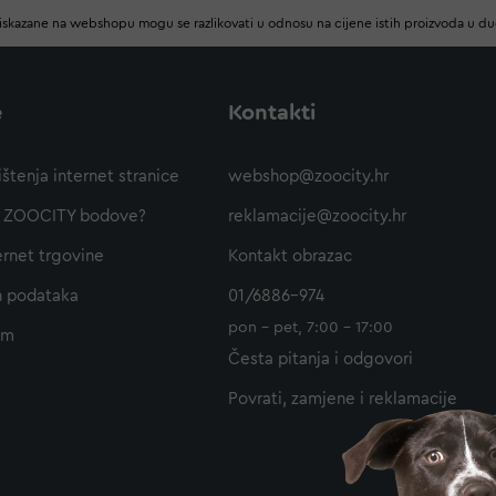
iskazane na webshopu mogu se razlikovati u odnosu na cijene istih proizvoda u d
e
Kontakti
ištenja internet stranice
webshop@zoocity.hr
ti ZOOCITY bodove?
reklamacije@zoocity.hr
ernet trgovine
Kontakt obrazac
h podataka
01/6886-974
pon - pet, 7:00 - 17:00
am
Česta pitanja i odgovori
Povrati, zamjene i reklamacije