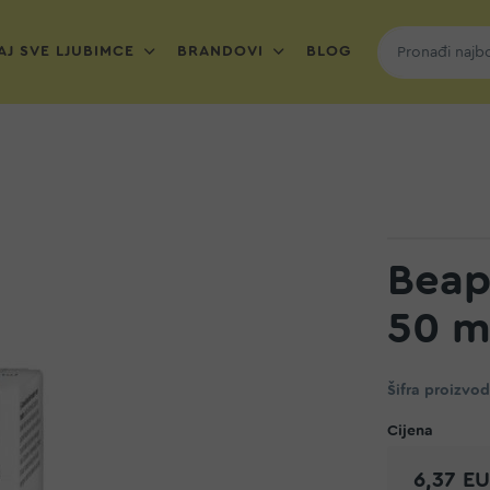
J SVE LJUBIMCE
BRANDOVI
BLOG
Beaph
50 m
Šifra proizvo
6,37 E