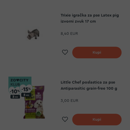
Trixie igračka za pse Latex pig
izvorni zvuk 17 cm
8,40 EUR
a
Dodaj na listu želja
Kupi
Little Chef poslastica za pse
Antiparasitic grain-free 100 g
3,00 EUR
a
Dodaj na listu želja
Kupi