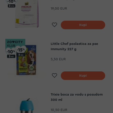
19,00 EUR
Dodaj na listu želja
Kupi
Little Chef poslastica za pse
Immunity 227 g
5,50 EUR
Dodaj na listu želja
Kupi
Trixie boca za vodu s posudom
300 ml
10,50 EUR