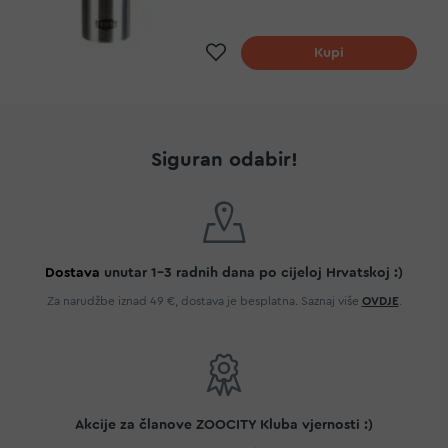
Dodaj na listu želja
Kupi
Siguran odabir!
Dostava
unutar 1-3 radnih dana po cijeloj Hrvatskoj :)
Za narudžbe iznad 49 €, dostava je besplatna. Saznaj više
OVDJE
.
Akcije za članove ZOOCITY Kluba vjernosti :)