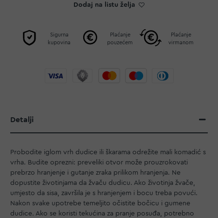
Dodaj na listu želja
Sigurna
Plaćanje
Plaćanje
kupovina
pouzećem
virmanom
Detalji
Probodite iglom vrh dudice ili škarama odrežite mali komadić s
vrha. Budite oprezni: preveliki otvor može prouzrokovati
prebrzo hranjenje i gutanje zraka prilikom hranjenja. Ne
dopustite životinjama da žvaču dudicu. Ako životinja žvače,
umjesto da sisa, završila je s hranjenjem i bocu treba povući.
Nakon svake upotrebe temeljito očistite bočicu i gumene
dudice. Ako se koristi tekućina za pranje posuđa, potrebno