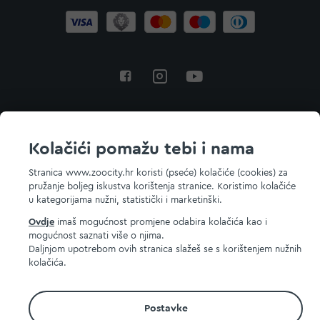
Povratak na vrh
Kolačići pomažu tebi i nama
Stranica www.zoocity.hr koristi (pseće) kolačiće (cookies) za
pružanje boljeg iskustva korištenja stranice. Koristimo kolačiće
© 2026 ZOOCITY. Sva prava zadržana.
u kategorijama nužni, statistički i marketinški.
Ovdje
imaš mogućnost promjene odabira kolačića kao i
mogućnost saznati više o njima.
Daljnjom upotrebom ovih stranica slažeš se s korištenjem nužnih
kolačića.
Postavke