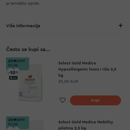
je temeljito isprati.
Više informacija
Često se kupi sa...
Select Gold Medica
Hypoallergenic losos i riža 2,5
kg
25,00 EUR
Dodaj na listu želja
Kupi
Select Gold Medica Mobility
piletina 2,5 kg