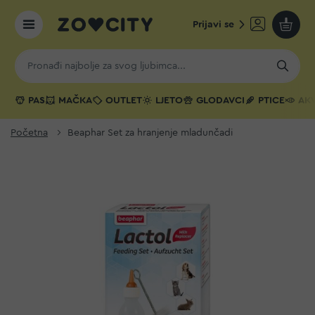
Prijavi se
Moja k
PAS
MAČKA
OUTLET
LJETO
GLODAVCI
PTICE
AKV
Početna
Beaphar Set za hranjenje mladunčadi