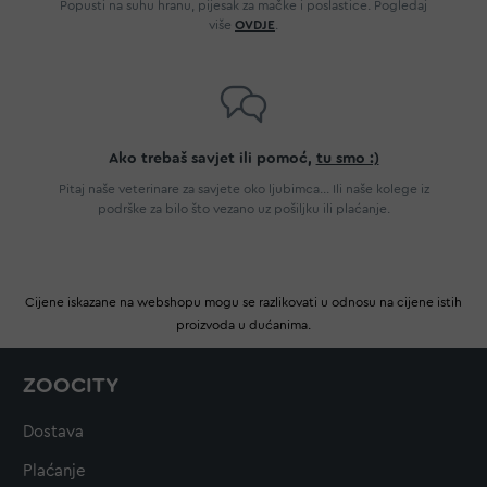
Popusti na suhu hranu, pijesak za mačke i poslastice. Pogledaj
više
OVDJE
.
Ako trebaš savjet ili pomoć,
tu smo :)
Pitaj naše veterinare za savjete oko ljubimca... Ili naše kolege iz
podrške za bilo što vezano uz pošiljku ili plaćanje.
Cijene iskazane na webshopu mogu se razlikovati u odnosu na cijene istih
proizvoda u dućanima.
ZOOCITY
Dostava
Plaćanje