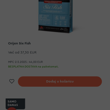
Orijen Six Fish
Već od
37,30 EUR
MPC 2.5.2025.:
44,00 EUR
BESPLATNA DOSTAVA na paketomat.
Dodaj na listu želja
Dodaj u košaricu