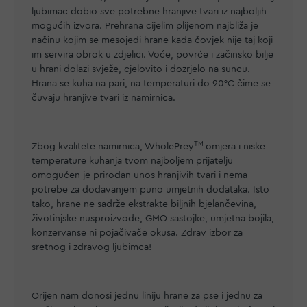
ljubimac dobio sve potrebne hranjive tvari iz najboljih
mogućih izvora. Prehrana cijelim plijenom najbliža je
načinu kojim se mesojedi hrane kada čovjek nije taj koji
im servira obrok u zdjelici. Voće, povrće i začinsko bilje
u hrani dolazi svježe, cjelovito i dozrjelo na suncu.
Hrana se kuha na pari, na temperaturi do 90°C čime se
čuvaju hranjive tvari iz namirnica.
TM
Zbog kvalitete namirnica, WholePrey
omjera i niske
temperature kuhanja tvom najboljem prijatelju
omogućen je prirodan unos hranjivih tvari i nema
potrebe za dodavanjem puno umjetnih dodataka. Isto
tako, hrane ne sadrže ekstrakte biljnih bjelančevina,
životinjske nusproizvode, GMO sastojke, umjetna bojila,
konzervanse ni pojačivače okusa. Zdrav izbor za
sretnog i zdravog ljubimca!
Orijen nam donosi jednu liniju hrane za pse i jednu za