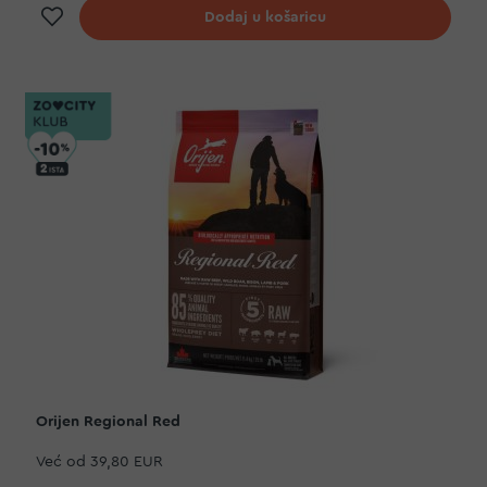
Dodaj na listu želja
Dodaj u košaricu
Orijen Regional Red
Već od
39,80 EUR