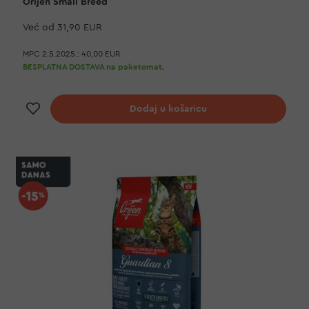
Orijen Small Breed
Već od
31,90 EUR
MPC 2.5.2025.:
40,00 EUR
BESPLATNA DOSTAVA na paketomat.
Dodaj na listu želja
Dodaj u košaricu