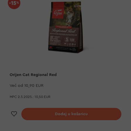
Orijen Cat Regional Red
Već od
10,90 EUR
MPC 2.5.2025.:
10,50 EUR
Dodaj na listu želja
Dodaj u košaricu