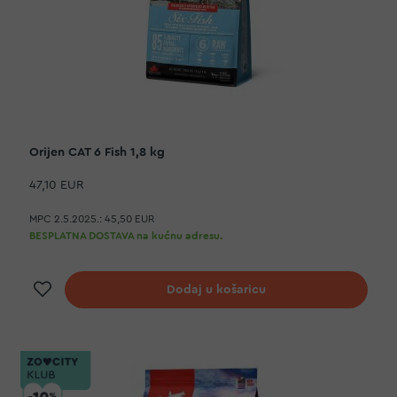
Orijen CAT 6 Fish 1,8 kg
47,10 EUR
MPC 2.5.2025.:
45,50 EUR
BESPLATNA DOSTAVA na kućnu adresu.
Dodaj na listu želja
Dodaj u košaricu