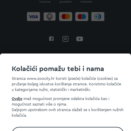
kupovina
pouzećem
virmanom
Povratak na vrh
Kolačići pomažu tebi i nama
Stranica www.zoocity.hr koristi (pseće) kolačiće (cookies) za
pružanje boljeg iskustva korištenja stranice. Koristimo kolačiće
© 2026 ZOOCITY. Sva prava zadržana.
u kategorijama nužni, statistički i marketinški.
Ovdje
imaš mogućnost promjene odabira kolačića kao i
mogućnost saznati više o njima.
Daljnjom upotrebom ovih stranica slažeš se s korištenjem nužnih
kolačića.