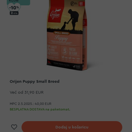
Orijen Puppy Small Breed
Već od
31,90 EUR
MPC 2.5.2025.:
40,00 EUR
BESPLATNA DOSTAVA na paketomat.
Dodaj na listu želja
Dodaj u košaricu