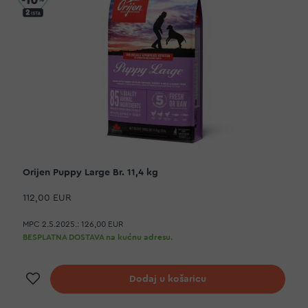
Orijen Puppy Large Br. 11,4 kg
112,00 EUR
MPC 2.5.2025.:
126,00 EUR
BESPLATNA DOSTAVA na kućnu adresu.
Dodaj na listu želja
Dodaj u košaricu