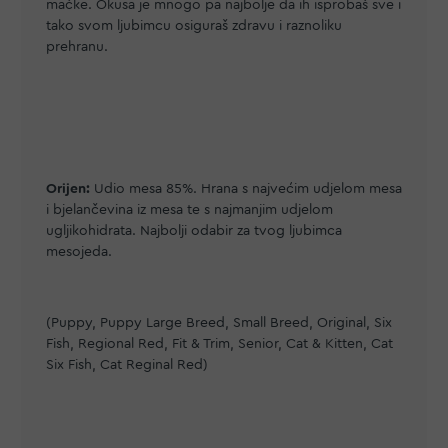
mačke. Okusa je mnogo pa najbolje da ih isprobaš sve i
tako svom ljubimcu osiguraš zdravu i raznoliku
prehranu.
Orijen:
Udio mesa 85%. Hrana s najvećim udjelom mesa
i bjelančevina iz mesa te s najmanjim udjelom
ugljikohidrata. Najbolji odabir za tvog ljubimca
mesojeda.
(Puppy, Puppy Large Breed, Small Breed, Original, Six
Fish, Regional Red, Fit & Trim, Senior, Cat & Kitten, Cat
Six Fish, Cat Reginal Red)