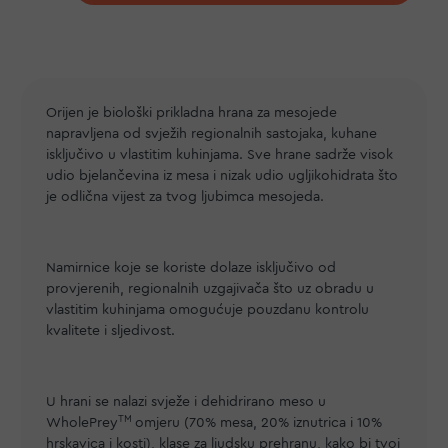
Orijen je biološki prikladna hrana za mesojede
napravljena od svježih regionalnih sastojaka, kuhane
isključivo u vlastitim kuhinjama. Sve hrane sadrže visok
udio bjelančevina iz mesa i nizak udio ugljikohidrata što
je odlična vijest za tvog ljubimca mesojeda.
Namirnice koje se koriste dolaze isključivo od
provjerenih, regionalnih uzgajivača što uz obradu u
vlastitim kuhinjama omogućuje pouzdanu kontrolu
kvalitete i sljedivost.
U hrani se nalazi svježe i dehidrirano meso u
TM
WholePrey
omjeru (70% mesa, 20% iznutrica i 10%
hrskavica i kosti), klase za ljudsku prehranu, kako bi tvoj