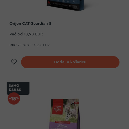
Orijen CAT Guardian 8
Već od
10,90 EUR
MPC 2.5.2025.:
10,50 EUR
Dodaj na listu želja
Dodaj u košaricu