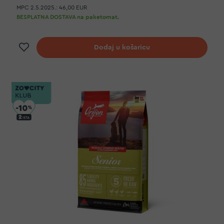
MPC 2.5.2025.:
46,00 EUR
BESPLATNA DOSTAVA na paketomat.
Dodaj na listu želja
Dodaj u košaricu