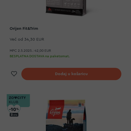
Orijen Fit&Trim
Već od
34,30 EUR
MPC 2.5.2025.:
42,00 EUR
BESPLATNA DOSTAVA na paketomat.
Dodaj na listu želja
Dodaj u košaricu