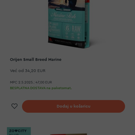
Orijen Small Breed Marine
Već od
34,20 EUR
MPC 2.5.2025.:
47,00 EUR
BESPLATNA DOSTAVA na paketomat.
Dodaj na listu želja
Dodaj u košaricu