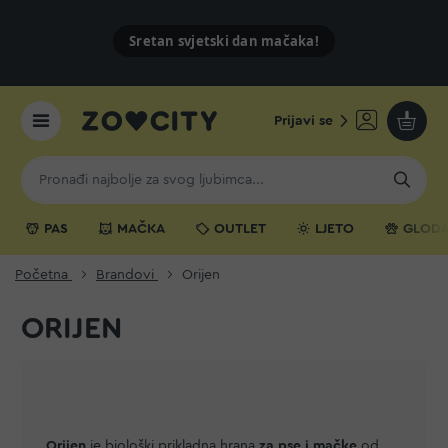
Sretan svjetski dan mačaka!
Prijavi se
Moja k
PAS
MAČKA
OUTLET
LJETO
GLODA
Početna
Brandovi
Orijen
ORIJEN
Orijen
je biološki prikladna hrana
za pse
i
mačke
od