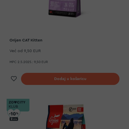
Orijen CAT Kitten
Već od
9,50 EUR
MPC 2.5.2025.:
9,50 EUR
Dodaj na listu želja
Dodaj u košaricu