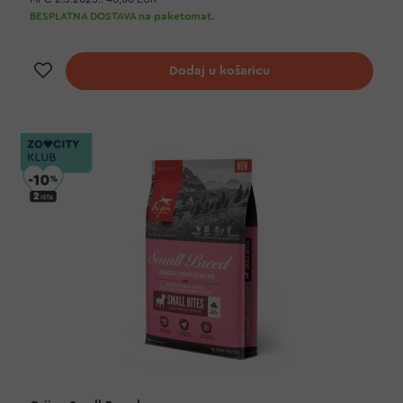
BESPLATNA DOSTAVA na paketomat.
Dodaj na listu želja
Dodaj u košaricu