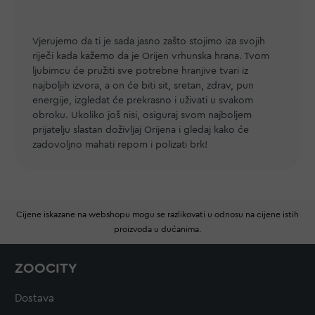
Vjerujemo da ti je sada jasno zašto stojimo iza svojih
riječi kada kažemo da je Orijen vrhunska hrana. Tvom
ljubimcu će pružiti sve potrebne hranjive tvari iz
najboljih izvora, a on će biti sit, sretan, zdrav, pun
energije, izgledat će prekrasno i uživati u svakom
obroku. Ukoliko još nisi, osiguraj svom najboljem
prijatelju slastan doživljaj Orijena i gledaj kako će
zadovoljno mahati repom i polizati brk!
Cijene iskazane na webshopu mogu se razlikovati u odnosu na cijene istih
proizvoda u dućanima.
ZOOCITY
Dostava