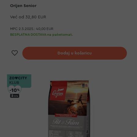
Orijen Senior
Već od
32,80 EUR
MPC 2.5.2025.:
40,00 EUR
BESPLATNA DOSTAVA na paketomat.
Dodaj na listu želja
Dodaj u košaricu