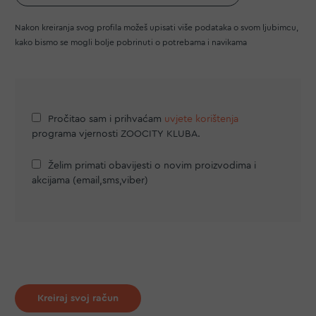
Nakon kreiranja svog profila možeš upisati više podataka o svom ljubimcu,
kako bismo se mogli bolje pobrinuti o potrebama i navikama
Pročitao sam i prihvaćam
uvjete korištenja
programa vjernosti ZOOCITY KLUBA.
Želim primati obavijesti o novim proizvodima i
akcijama (email,sms,viber)
Kreiraj svoj račun