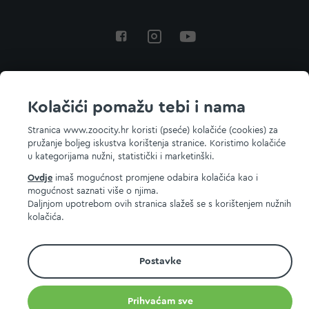
Povratak na vrh
Kolačići pomažu tebi i nama
Stranica www.zoocity.hr koristi (pseće) kolačiće (cookies) za
pružanje boljeg iskustva korištenja stranice. Koristimo kolačiće
© 2026 ZOOCITY. Sva prava zadržana.
u kategorijama nužni, statistički i marketinški.
Ovdje
imaš mogućnost promjene odabira kolačića kao i
mogućnost saznati više o njima.
Daljnjom upotrebom ovih stranica slažeš se s korištenjem nužnih
kolačića.
Postavke
Prihvaćam sve