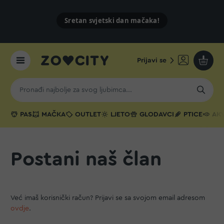
Sretan svjetski dan mačaka!
Prijavi se
Moja k
PAS
MAČKA
OUTLET
LJETO
GLODAVCI
PTICE
AKV
Postani naš član
Već imaš korisnički račun? Prijavi se sa svojom email adresom
ovdje
.