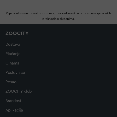
Cijene iskazane na webshopu mogu se razlikovati u odnosu na cijene istih
proizvoda u dućanima.
ZOOCITY
Dostava
Plaćanje
O nama
Poslovnice
Posao
ZOOCITY Klub
Brandovi
Aplikacija