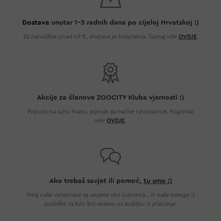
Dostava
unutar 1-3 radnih dana po cijeloj Hrvatskoj :)
Za narudžbe iznad 49 €, dostava je besplatna. Saznaj više
OVDJE
.
Akcije za članove ZOOCITY Kluba vjernosti :)
Popusti na suhu hranu, pijesak za mačke i poslastice. Pogledaj
više
OVDJE
.
Ako trebaš savjet ili pomoć,
tu smo :)
Pitaj naše veterinare za savjete oko ljubimca... Ili naše kolege iz
podrške za bilo što vezano uz pošiljku ili plaćanje.