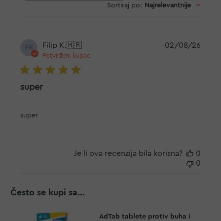
Sortiraj po
:
Najrelevantnije
recenzije
Datu
Filip K.
🇭🇷
02/08/26
FK
objav
Potvrđeni kupac
super
super
Je li ova recenzija bila korisna?
0
0
Često se kupi sa...
AdTab tablete protiv buha i