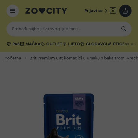
Prijavi se
Moja k
PAS
MAČKA
OUTLET
LJETO
GLODAVCI
PTICE
AKV
Početna
Brit Premium Cat komadići u umaku s bakalarom, vreći