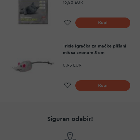
16,80 EUR
Dodaj na listu želja
Kupi
Trixie igračka za mačke plišani
miš sa zvonom 5 cm
0,95 EUR
Dodaj na listu želja
Kupi
Siguran odabir!