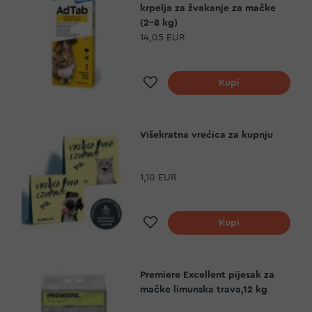
krpelja za žvakanje za mačke
(2-8 kg)
14,05 EUR
Dodaj na listu želja
Kupi
Višekratna vrećica za kupnju
1,10 EUR
Dodaj na listu želja
Kupi
Premiere Excellent pijesak za
mačke limunska trava,12 kg