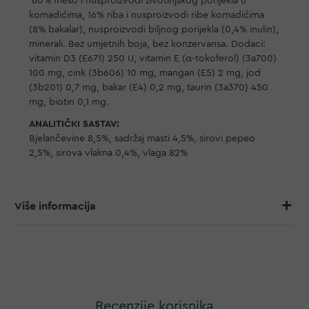
60% meso i nusproizvodi životinjskog porijekla u
komadićima, 16% riba i nusproizvodi ribe komadićima
(8% bakalar), nusproizvodi biljnog porijekla (0,4% inulin),
minerali. Bez umjetnih boja, bez konzervansa. Dodaci:
vitamin D3 (E671) 250 IJ, vitamin E (α-tokoferol) (3a700)
100 mg, cink (3b606) 10 mg, mangan (E5) 2 mg, jod
(3b201) 0,7 mg, bakar (E4) 0,2 mg, taurin (3a370) 450
mg, biotin 0,1 mg.
ANALITIČKI SASTAV:
Bjelančevine 8,5%, sadržaj masti 4,5%, sirovi pepeo
2,5%, sirova vlakna 0,4%, vlaga 82%
Više informacija
Recenzije korisnika