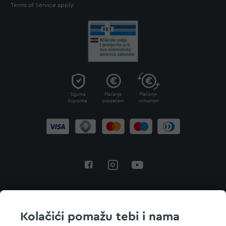
Terms of Service
apply.
Sigurna
Plaćanje
Plaćanje
kupovina
pouzećem
virmanom
Povratak na vrh
Kolačići pomažu tebi i nama