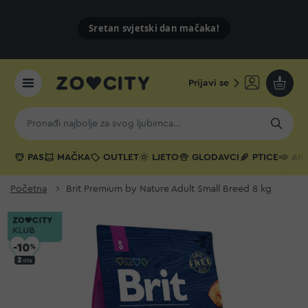
Sretan svjetski dan mačaka!
Prijavi se
Moja k
PAS
MAČKA
OUTLET
LJETO
GLODAVCI
PTICE
AKV
Početna
Brit Premium by Nature Adult Small Breed 8 kg