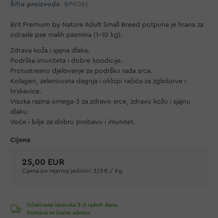
Šifra proizvoda
BPR061
Brit Premium by Nature Adult Small Breed potpuna je hrana za
odrasle pse malih pasmina (1-10 kg).
Zdrava koža i sjajna dlaka.
Podrška imuniteta i dobre kondicije.
Protustresno djelovanje za podršku rada srca.
Kolagen, zelenousna dagnja i oklopi račića za zglobove i
hrskavice.
Visoka razina omega-3 za zdravo srce, zdravu kožu i sjajnu
dlaku.
Voće i bilje za dobru probavu i imunitet.
25,00 EUR
Cijena po mjernoj jedinici:
3,13 € / Kg
Očekivana isporuka 3-5 radnih dana.
Dostava na kućnu adresu.