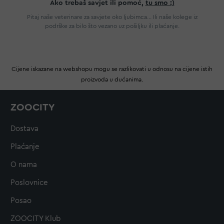
Ako trebaš savjet ili pomoć,
tu smo :)
Pitaj naše veterinare za savjete oko ljubimca... Ili naše kolege iz
podrške za bilo što vezano uz pošiljku ili plaćanje.
Cijene iskazane na webshopu mogu se razlikovati u odnosu na cijene istih
proizvoda u dućanima.
ZOOCITY
Dostava
Plaćanje
O nama
Poslovnice
Posao
ZOOCITY Klub