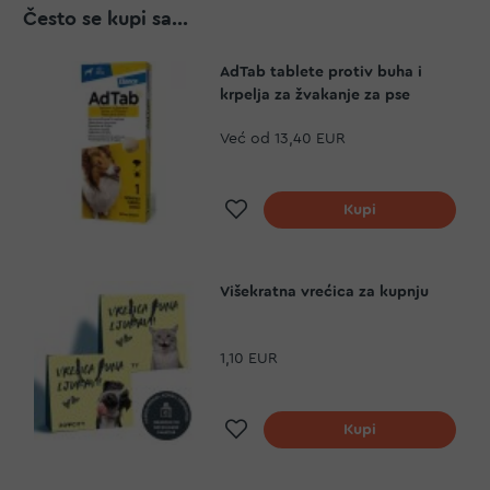
Često se kupi sa...
AdTab tablete protiv buha i
krpelja za žvakanje za pse
Već od
13,40 EUR
Dodaj na listu želja
Kupi
Višekratna vrećica za kupnju
1,10 EUR
Dodaj na listu želja
Kupi