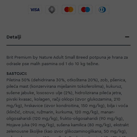
Detalji
Brit Premium by Nature Adult Small Breed potpuna je hrana za
odrasle pse malih pasmina od 1 do 10 kg težine.
SASTOJCI:
Piletina 50% (dehidrirana 30%, otkoštena 20%), zob, pšenica,
pileća mast (konzervirana miješanim tokoferolima), kukuruz,
sušene jabuke, lososovo ulje (2%), hidrolizirana pileća jetra,
pivski kvasac, kolagen, račji oklopi (izvor glukozamina, 210
mg/kg), hrskavice (izvor kondroitina, 150 mg/kg), bilja i voća
(klinčić, citrusi, ružmarin, kurkuma, 120 mg/kg), manan-
oligosaharidi (120 mg/kg), frukto-oligosaharidi (90 mg/kg),
Mojave juka (90 mg/kg), sušena kamilica (80 mg/kg), ekstrakt
zelenousne školjke (kao izvor glikozaminoglikana, 50 mg/kg),