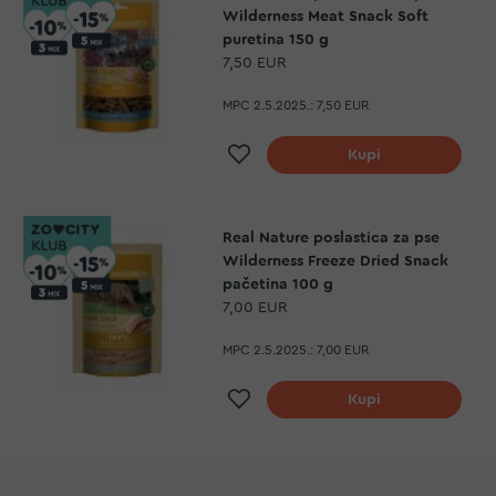
Wilderness Meat Snack Soft
puretina 150 g
7,50 EUR
MPC 2.5.2025.:
7,50 EUR
Dodaj na listu želja
Kupi
Real Nature poslastica za pse
Wilderness Freeze Dried Snack
pačetina 100 g
7,00 EUR
MPC 2.5.2025.:
7,00 EUR
Dodaj na listu želja
Kupi