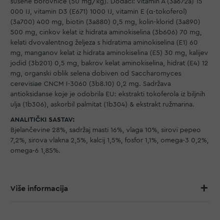
sušene borovnice (50 mg/kg). Dodaci: vitamin A (3a672a) 15
000 IJ, vitamin D3 (E671) 1000 IJ, vitamin E (α-tokoferol)
(3a700) 400 mg, biotin (3a880) 0,5 mg, kolin-klorid (3a890)
500 mg, cinkov kelat iz hidrata aminokiselina (3b606) 70 mg,
kelati dvovalentnog željeza s hidratima aminokiselina (E1) 60
mg, manganov kelat iz hidrata aminokiselina (E5) 30 mg, kalijev
jodid (3b201) 0,5 mg, bakrov kelat aminokiselina, hidrat (E4) 12
mg, organski oblik selena dobiven od Saccharomyces
cerevisiae CNCM I-3060 (3b8.10) 0,2 mg. Sadržava
antioksidanse koje je odobrila EU: ekstrakti tokoferola iz biljnih
ulja (1b306), askorbil palmitat (1b304) & ekstrakt ružmarina.
ANALITIČKI SASTAV:
Bjelančevine 28%, sadržaj masti 16%, vlaga 10%, sirovi pepeo
7,2%, sirova vlakna 2,5%, kalcij 1,5%, fosfor 1,1%, omega-3 0,2%,
omega-6 1,85%.
Više informacija