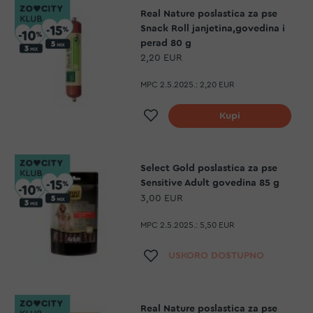
Real Nature poslastica za pse
Snack Roll janjetina,govedina i
perad 80 g
2,20 EUR
MPC 2.5.2025.:
2,20 EUR
Dodaj na listu želja
Kupi
Select Gold poslastica za pse
Sensitive Adult govedina 85 g
3,00 EUR
MPC 2.5.2025.:
5,50 EUR
Dodaj na listu želja
USKORO DOSTUPNO
Real Nature poslastica za pse