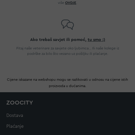
više
OVDJE
.
Ako trebaš savjet ili pomoć,
tu smo :)
Pitaj naše veterinare za savjete oko ljubimca... Ili naše kolege iz
podrške za bilo što vezano uz pošiljku ili plaćanje.
Cijene iskazane na webshopu mogu se razlikovati u odnosu na cijene istih
proizvoda u dućanima.
ZOOCITY
Dostava
Plaćanje