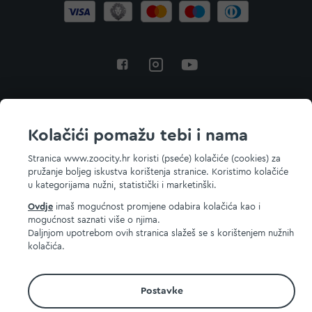
Povratak na vrh
Kolačići pomažu tebi i nama
Stranica www.zoocity.hr koristi (pseće) kolačiće (cookies) za
pružanje boljeg iskustva korištenja stranice. Koristimo kolačiće
© 2026 ZOOCITY. Sva prava zadržana.
u kategorijama nužni, statistički i marketinški.
Ovdje
imaš mogućnost promjene odabira kolačića kao i
mogućnost saznati više o njima.
Daljnjom upotrebom ovih stranica slažeš se s korištenjem nužnih
kolačića.
Postavke