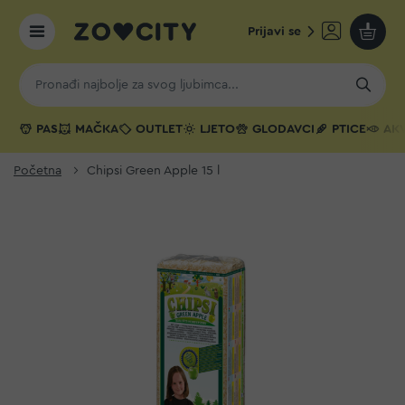
Prijavi se
Moja k
PAS
MAČKA
OUTLET
LJETO
GLODAVCI
PTICE
AKV
Početna
Chipsi Green Apple 15 l