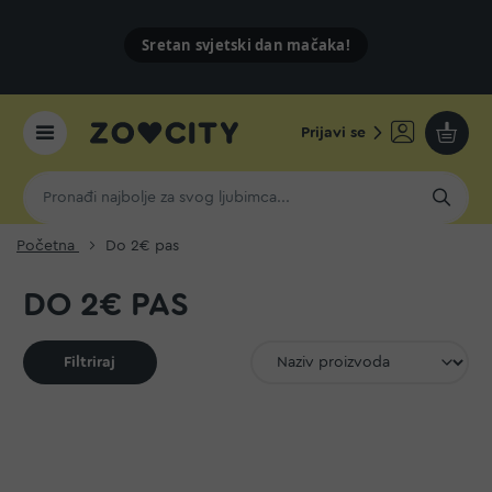
Sretan svjetski dan mačaka!
Prijavi se
Moja k
Početna
Do 2€ pas
DO 2€ PAS
Filtriraj