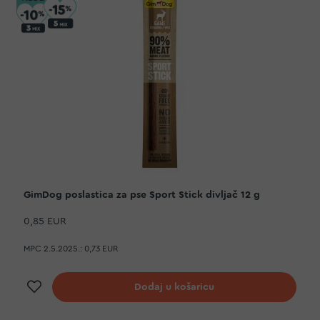
GimDog poslastica za pse Sport Stick divljač 12 g
0,85 EUR
MPC 2.5.2025.:
0,73 EUR
Dodaj na listu želja
Dodaj u košaricu