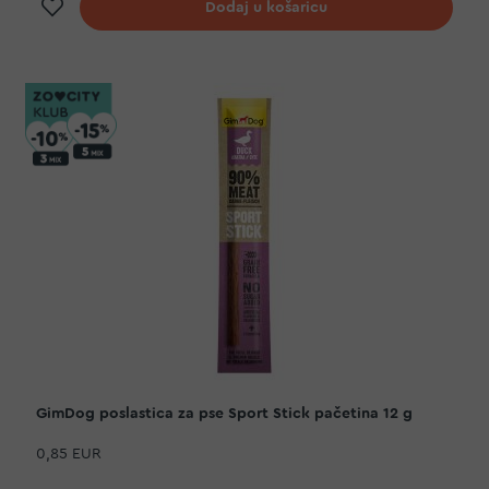
Dodaj na listu želja
Dodaj u košaricu
GimDog poslastica za pse Sport Stick pačetina 12 g
0,85 EUR