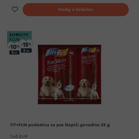
Dodaj na listu želja
Dodaj u košaricu
FIT+FUN poslastica za pse štapići govedina 55 g
1,45 EUR