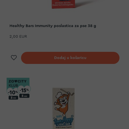
Healthy Bars Immunity poslastica za pse 38 g
2,00 EUR
Dodaj na listu želja
Dodaj u košaricu