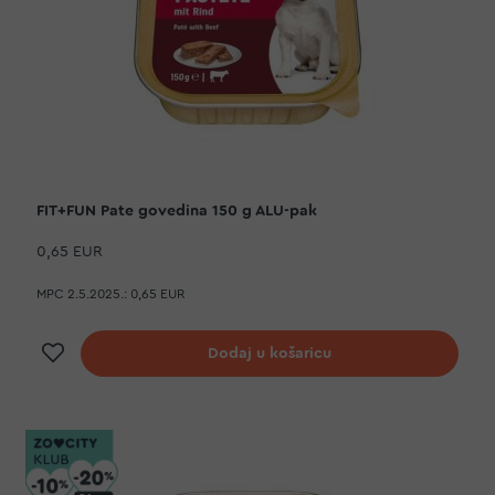
FIT+FUN Pate govedina 150 g ALU-pak
0,65 EUR
MPC 2.5.2025.:
0,65 EUR
Dodaj na listu želja
Dodaj u košaricu