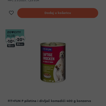
MPC 2.5.2025.:
1,25 EUR
Dodaj na listu želja
Dodaj u košaricu
FIT+FUN P piletina i divljač komadići 400 g konzerva