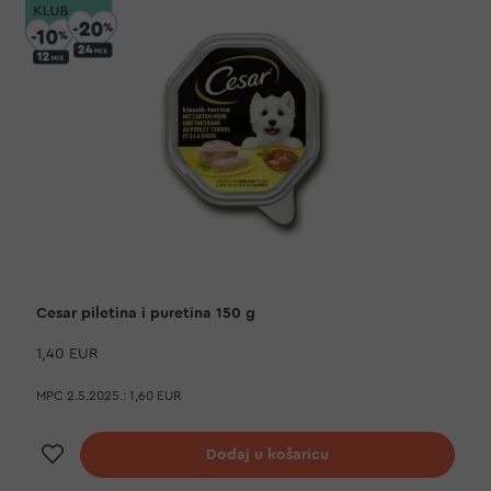
Cesar piletina i puretina 150 g
1,40 EUR
MPC 2.5.2025.:
1,60 EUR
Dodaj na listu želja
Dodaj u košaricu