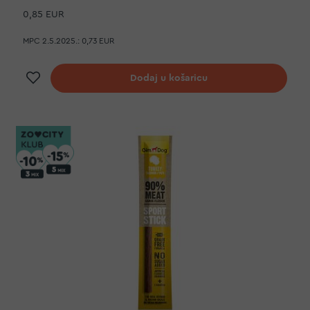
0,85 EUR
MPC 2.5.2025.:
0,73 EUR
Dodaj na listu želja
Dodaj u košaricu