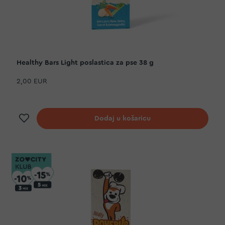
Healthy Bars Light poslastica za pse 38 g
2,00 EUR
Dodaj na listu želja
Dodaj u košaricu