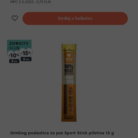
MPC 2.5.2025.:
0,73 EUR
Dodaj na listu želja
Dodaj u košaricu
GimDog poslastica za pse Sport Stick piletina 12 g