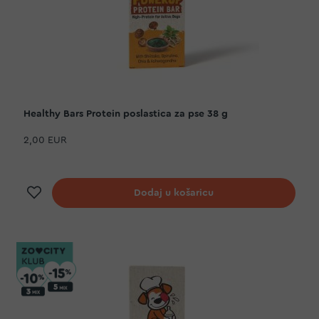
Healthy Bars Protein poslastica za pse 38 g
2,00 EUR
Dodaj na listu želja
Dodaj u košaricu