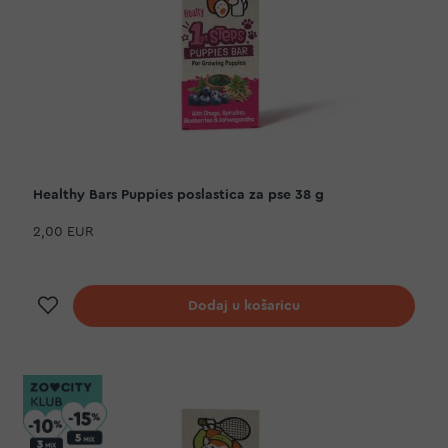
Healthy Bars Puppies poslastica za pse 38 g
2,00 EUR
Dodaj na listu želja
Dodaj u košaricu