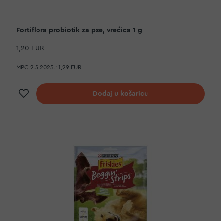
Fortiflora probiotik za pse, vrećica 1 g
1,20 EUR
MPC 2.5.2025.:
1,29 EUR
Dodaj na listu želja
Dodaj u košaricu