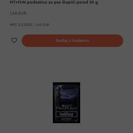
FIT+FUN poslastica za pse štapići perad 55 g
1,45 EUR
MPC 2.5.2025.:
1,45 EUR
Dodaj na listu želja
Dodaj u košaricu