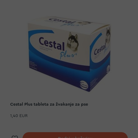
Cestal Plus tableta za žvakanje za pse
1,40 EUR
Dodaj na listu želja