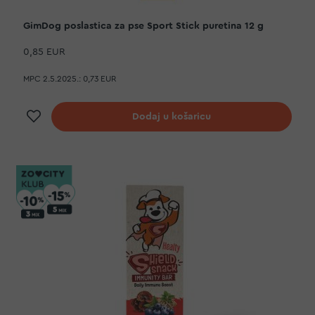
GimDog poslastica za pse Sport Stick puretina 12 g
0,85 EUR
MPC 2.5.2025.:
0,73 EUR
Dodaj na listu želja
Dodaj u košaricu