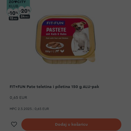
FIT+FUN Pate teletina i piletina 150 g ALU-pak
0,65 EUR
MPC 2.5.2025.:
0,65 EUR
Dodaj na listu želja
Dodaj u košaricu