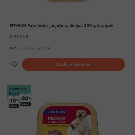
FIT+FUN Pate Adult janjetina, divljač 300 g ALU-pak
0,90 EUR
MPC 2.5.2025.:
0,90 EUR
Dodaj na listu želja
Dodaj u košaricu