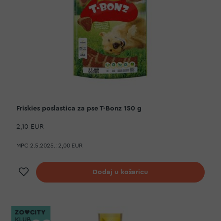
Friskies poslastica za pse T-Bonz 150 g
2,10 EUR
MPC 2.5.2025.:
2,00 EUR
Dodaj na listu želja
Dodaj u košaricu