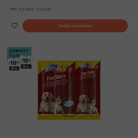
MPC 2.5.2025.:
1,45 EUR
Dodaj na listu želja
Dodaj u košaricu