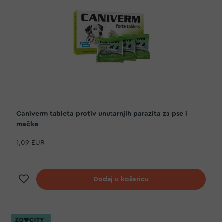
Caniverm tableta protiv unutarnjih parazita za pse i
mačke
1,09 EUR
Dodaj na listu želja
Dodaj u košaricu