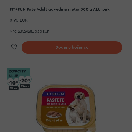
FIT+FUN Pate Adult govedina i jetra 300 g ALU-pak
0,90 EUR
MPC 2.5.2025.:
0,90 EUR
Dodaj na listu želja
Dodaj u košaricu