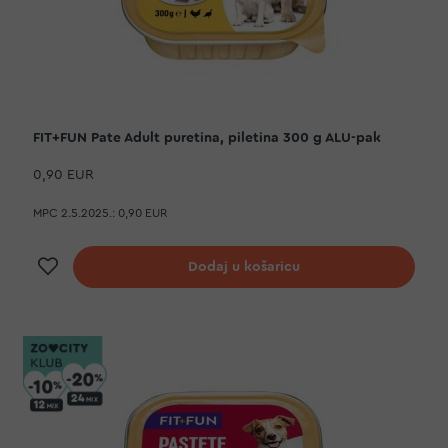
FIT+FUN Pate Adult puretina, piletina 300 g ALU-pak
0,90 EUR
MPC 2.5.2025.:
0,90 EUR
Dodaj na listu želja
Dodaj u košaricu