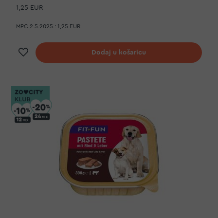
1,25 EUR
MPC 2.5.2025.:
1,25 EUR
Dodaj na listu želja
Dodaj u košaricu