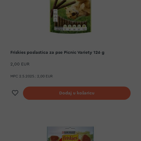
Friskies poslastica za pse Picnic Variety 126 g
2,00 EUR
MPC 2.5.2025.:
2,00 EUR
Dodaj na listu želja
Dodaj u košaricu