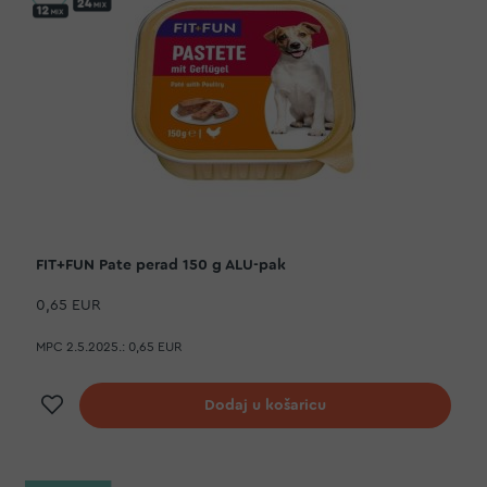
FIT+FUN Pate perad 150 g ALU-pak
0,65 EUR
MPC 2.5.2025.:
0,65 EUR
Dodaj na listu želja
Dodaj u košaricu