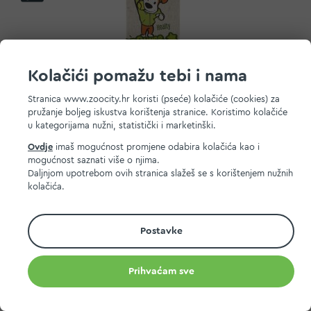
Kolačići pomažu tebi i nama
Stranica www.zoocity.hr koristi (pseće) kolačiće (cookies) za
pružanje boljeg iskustva korištenja stranice. Koristimo kolačiće
u kategorijama nužni, statistički i marketinški.
Ovdje
imaš mogućnost promjene odabira kolačića kao i
Healthy Bars Recovery poslastica za pse 38 g
mogućnost saznati više o njima.
Daljnjom upotrebom ovih stranica slažeš se s korištenjem nužnih
2,00 EUR
kolačića.
Dodaj na listu želja
Postavke
Dodaj u košaricu
Prihvaćam sve