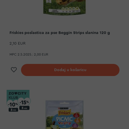
Friskies poslastica za pse Beggin Strips slanina 120 g
2,10 EUR
MPC 2.5.2025.:
2,00 EUR
Dodaj na listu želja
Dodaj u košaricu