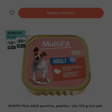
Dodaj na listu želja
Dodaj u košaricu
MultiFit Pate Adult puretina, paprika i riža 150 g ALU-pak