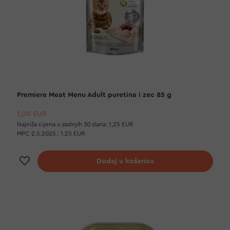
Premiere Meat Menu Adult puretina i zec 85 g
1,00 EUR
Najniža cijena u zadnjih 30 dana:
1,25 EUR
MPC 2.5.2025.:
1,25 EUR
Dodaj na listu želja
Dodaj u košaricu