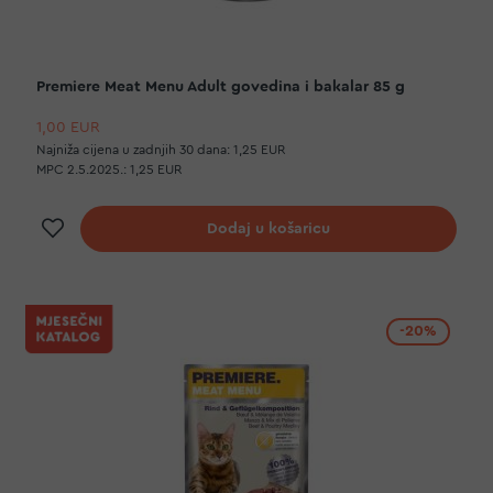
Premiere Meat Menu Adult govedina i bakalar 85 g
1,00 EUR
Najniža cijena u zadnjih 30 dana:
1,25 EUR
MPC 2.5.2025.:
1,25 EUR
Dodaj na listu želja
Dodaj u košaricu
-20%