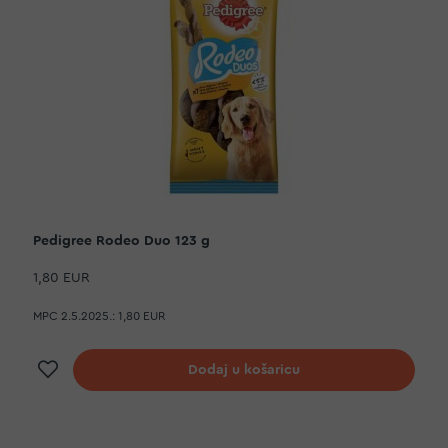
Pedigree Rodeo Duo 123 g
1,80 EUR
MPC 2.5.2025.:
1,80 EUR
Dodaj na listu želja
Dodaj u košaricu