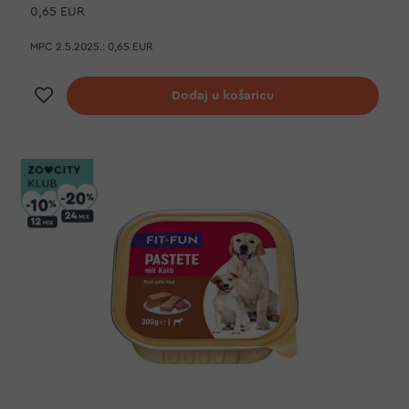
0,65 EUR
MPC 2.5.2025.:
0,65 EUR
Dodaj na listu želja
Dodaj u košaricu