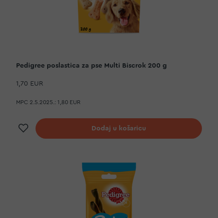
Pedigree poslastica za pse Multi Biscrok 200 g
1,70 EUR
MPC 2.5.2025.:
1,80 EUR
Dodaj na listu želja
Dodaj u košaricu