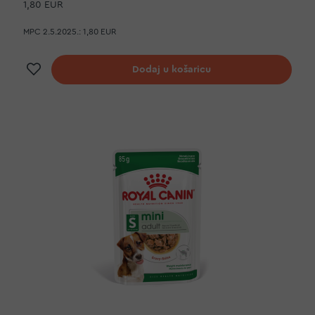
1,80 EUR
MPC 2.5.2025.:
1,80 EUR
Dodaj na listu želja
Dodaj u košaricu