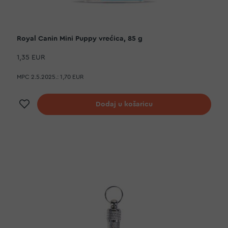
Royal Canin Mini Puppy vrećica, 85 g
1,35 EUR
MPC 2.5.2025.:
1,70 EUR
Dodaj na listu želja
Dodaj u košaricu