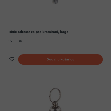
Trixie adresar za pse kromirani, large
1,90 EUR
Dodaj na listu želja
Dodaj u košaricu