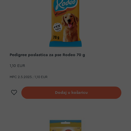
Pedigree poslastica za pse Rodeo 70 g
1,10 EUR
MPC 2.5.2025.:
1,10 EUR
Dodaj na listu želja
Dodaj u košaricu