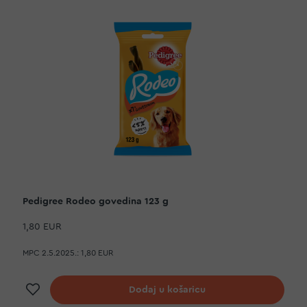
Pedigree Rodeo govedina 123 g
1,80 EUR
MPC 2.5.2025.:
1,80 EUR
Dodaj na listu želja
Dodaj u košaricu