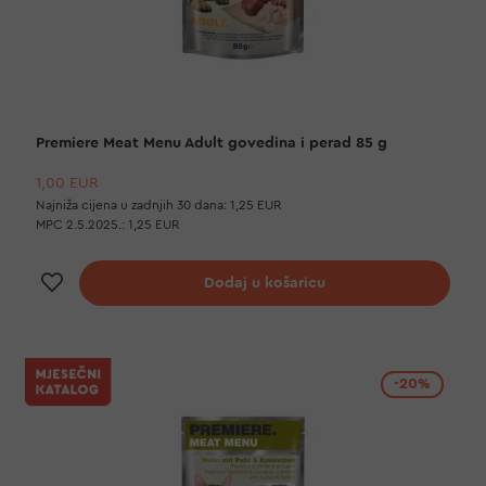
Premiere Meat Menu Adult govedina i perad 85 g
1,00 EUR
Najniža cijena u zadnjih 30 dana:
1,25 EUR
MPC 2.5.2025.:
1,25 EUR
Dodaj na listu želja
Dodaj u košaricu
-20%