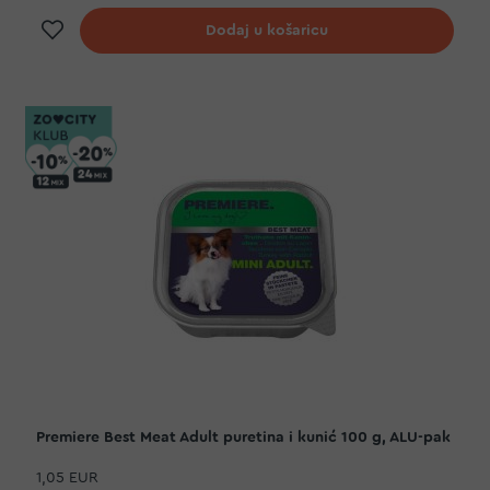
Dodaj na listu želja
Dodaj u košaricu
Premiere Best Meat Adult puretina i kunić 100 g, ALU-pak
1,05 EUR