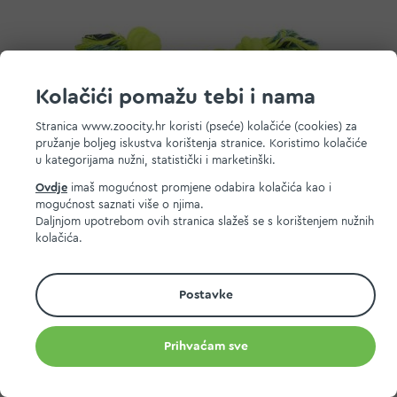
Kolačići pomažu tebi i nama
Stranica www.zoocity.hr koristi (pseće) kolačiće (cookies) za
pružanje boljeg iskustva korištenja stranice. Koristimo kolačiće
u kategorijama nužni, statistički i marketinški.
Ovdje
imaš mogućnost promjene odabira kolačića kao i
mogućnost saznati više o njima.
Trixie igračka za pse konop višebojni pamuk 25 g/15 cm
Daljnjom upotrebom ovih stranica slažeš se s korištenjem nužnih
kolačića.
1,00 EUR
Postavke
Dodaj na listu želja
Dodaj u košaricu
Prihvaćam sve