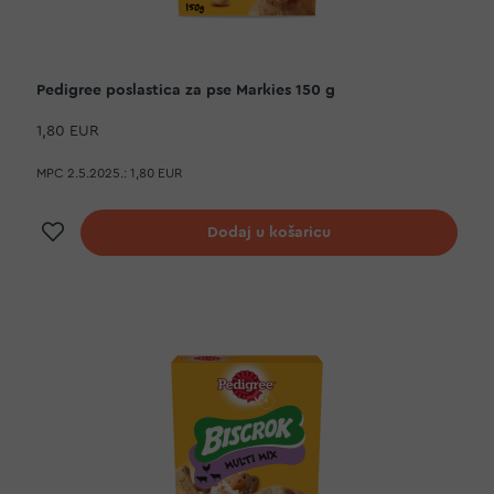
Pedigree poslastica za pse Markies 150 g
1,80 EUR
MPC 2.5.2025.:
1,80 EUR
Dodaj na listu želja
Dodaj u košaricu