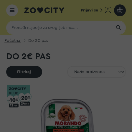
Prijavi se
Moja k
Početna
Do 2€ pas
DO 2€ PAS
Filtriraj