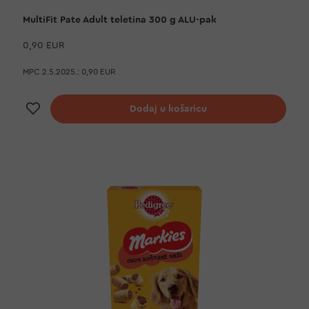
MultiFit Pate Adult teletina 300 g ALU-pak
0,90 EUR
MPC 2.5.2025.:
0,90 EUR
Dodaj na listu želja
Dodaj u košaricu