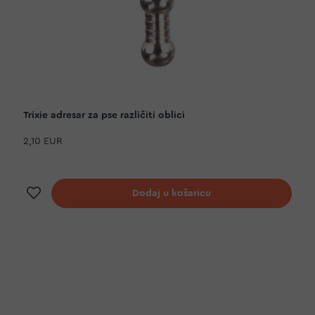
Trixie adresar za pse različiti oblici
2,10 EUR
Dodaj na listu želja
Dodaj u košaricu