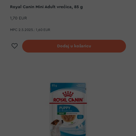
Royal Canin Mini Adult vrećica, 85 g
1,70 EUR
MPC 2.5.2025.:
1,60 EUR
Dodaj na listu želja
Dodaj u košaricu