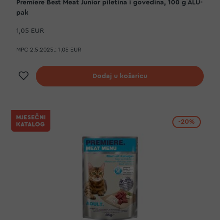
Premiere Best Meat Junior piletina i govedina, 100 g ALU-
pak
1,05 EUR
MPC 2.5.2025.:
1,05 EUR
Dodaj na listu želja
Dodaj u košaricu
-20%