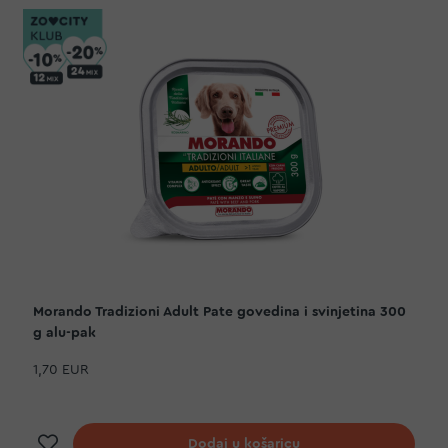
Morando Tradizioni Adult Pate govedina i svinjetina 300
g alu-pak
1,70 EUR
Dodaj na listu želja
Dodaj u košaricu