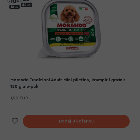
Morando Tradizioni Adult Mini piletina, krumpir i grašak
150 g alu-pak
1,20 EUR
Dodaj na listu želja
Dodaj u košaricu