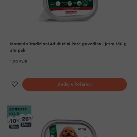
Morando Tradizioni Adult Mini Pate govedina i jetra 150 g
alu-pak
1,20 EUR
Dodaj na listu želja
Dodaj u košaricu