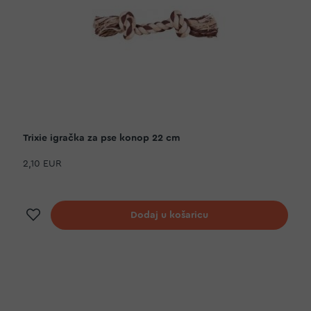
Trixie igračka za pse konop 22 cm
2,10 EUR
Dodaj na listu želja
Dodaj u košaricu