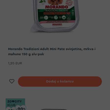
Morando Tradizioni Adult Mini Pate svinjetina, mrkva i
mahune 150 g alu-pak
1,20 EUR
Dodaj na listu želja
Dodaj u košaricu