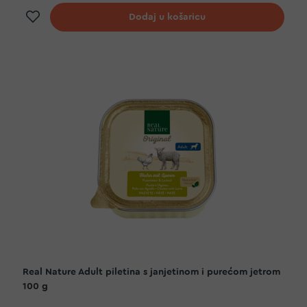
Dodaj na listu želja
Dodaj u košaricu
Real Nature Adult piletina s janjetinom i purećom jetrom
100 g