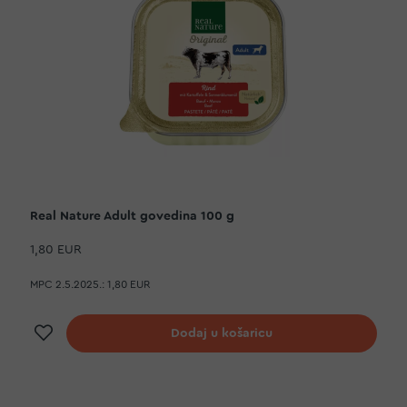
Real Nature Adult govedina 100 g
1,80 EUR
MPC 2.5.2025.:
1,80 EUR
Dodaj na listu želja
Dodaj u košaricu