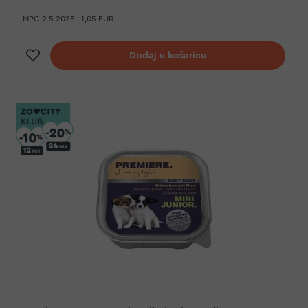
MPC 2.5.2025.:
1,05 EUR
Dodaj na listu želja
Dodaj u košaricu