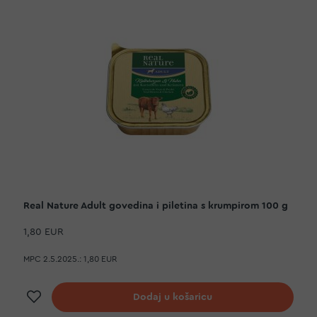
Real Nature Adult govedina i piletina s krumpirom 100 g
1,80 EUR
MPC 2.5.2025.:
1,80 EUR
Dodaj na listu želja
Dodaj u košaricu