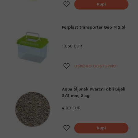
Dodaj na listu želja
Kupi
Ferplast transporter Geo M 2,5l
10,50 EUR
Dodaj na listu želja
USKORO DOSTUPNO
Aqua Šljunak Kvarcni obli Bijeli
2/5 mm, 2 kg
4,00 EUR
Dodaj na listu želja
Kupi