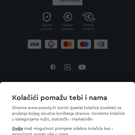
Sigurna
Plaćanje
Plaćanje
kupovina
pouzećem
virmanom
Povratak na vrh
Kolačići pomažu tebi i nama
Stranica www.zoocity.hr koristi (pseće) kolačiće (cookies) za
pružanje boljeg iskustva korištenja stranice. Koristimo kolačiće
© 2026 ZOOCITY. Sva prava zadržana.
u kategorijama nužni, statistički i marketinški.
Ovdje
imaš mogućnost promjene odabira kolačića kao i
mogućnost saznati više o njima.