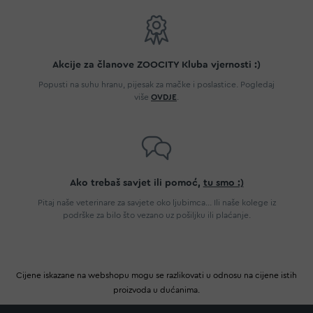
Akcije za članove ZOOCITY Kluba vjernosti :)
Popusti na suhu hranu, pijesak za mačke i poslastice. Pogledaj
više
OVDJE
.
Ako trebaš savjet ili pomoć,
tu smo :)
Pitaj naše veterinare za savjete oko ljubimca... Ili naše kolege iz
podrške za bilo što vezano uz pošiljku ili plaćanje.
Cijene iskazane na webshopu mogu se razlikovati u odnosu na cijene istih
proizvoda u dućanima.