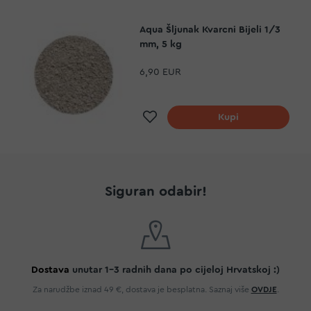
Aqua Šljunak Kvarcni Bijeli 1/3
mm, 5 kg
6,90 EUR
Dodaj na listu želja
Kupi
Siguran odabir!
Dostava
unutar 1-3 radnih dana po cijeloj Hrvatskoj :)
Za narudžbe iznad 49 €, dostava je besplatna. Saznaj više
OVDJE
.