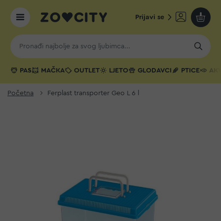
Prijavi se
Moja k
PAS
MAČKA
OUTLET
LJETO
GLODAVCI
PTICE
AKV
Početna
Ferplast transporter Geo L 6 l