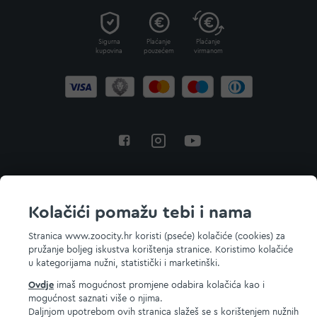
Sigurna
Plaćanje
Plaćanje
kupovina
pouzećem
virmanom
Povratak na vrh
Kolačići pomažu tebi i nama
Stranica www.zoocity.hr koristi (pseće) kolačiće (cookies) za
pružanje boljeg iskustva korištenja stranice. Koristimo kolačiće
© 2026 ZOOCITY. Sva prava zadržana.
u kategorijama nužni, statistički i marketinški.
Ovdje
imaš mogućnost promjene odabira kolačića kao i
mogućnost saznati više o njima.
Daljnjom upotrebom ovih stranica slažeš se s korištenjem nužnih