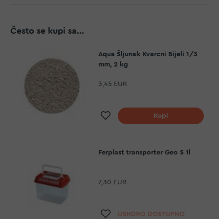
Često se kupi sa...
Aqua Šljunak Kvarcni Bijeli 1/3
mm, 2 kg
3,45 EUR
Dodaj na listu želja
Kupi
Ferplast transporter Geo S 1l
7,30 EUR
Dodaj na listu želja
USKORO DOSTUPNO