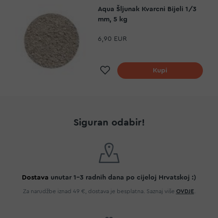
Aqua Šljunak Kvarcni Bijeli 1/3
mm, 5 kg
6,90 EUR
Dodaj na listu želja
Kupi
Siguran odabir!
Dostava
unutar 1-3 radnih dana po cijeloj Hrvatskoj :)
Za narudžbe iznad 49 €, dostava je besplatna. Saznaj više
OVDJE
.