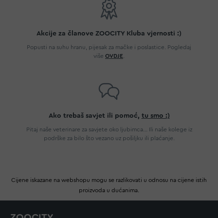
Akcije za članove ZOOCITY Kluba vjernosti :)
Popusti na suhu hranu, pijesak za mačke i poslastice. Pogledaj
više
OVDJE
.
Ako trebaš savjet ili pomoć,
tu smo :)
Pitaj naše veterinare za savjete oko ljubimca... Ili naše kolege iz
podrške za bilo što vezano uz pošiljku ili plaćanje.
Cijene iskazane na webshopu mogu se razlikovati u odnosu na cijene istih
proizvoda u dućanima.
ZOOCITY