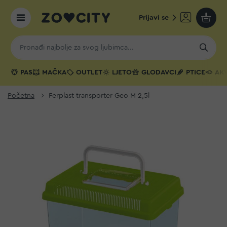
Prijavi se
Moja k
PAS
MAČKA
OUTLET
LJETO
GLODAVCI
PTICE
AKV
Početna
Ferplast transporter Geo M 2,5l