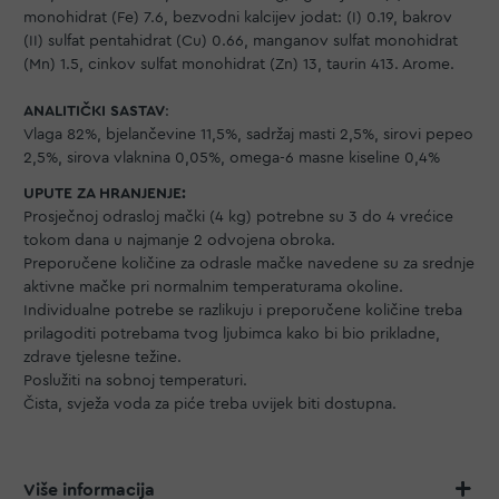
monohidrat (Fe) 7.6, bezvodni kalcijev jodat: (I) 0.19, bakrov
(II) sulfat pentahidrat (Cu) 0.66, manganov sulfat monohidrat
(Mn) 1.5, cinkov sulfat monohidrat (Zn) 13, taurin 413. Arome.
ANALITIČKI SASTAV
:
Vlaga 82%, bjelančevine 11,5%, sadržaj masti 2,5%, sirovi pepeo
2,5%, sirova vlaknina 0,05%, omega-6 masne kiseline 0,4%
UPUTE ZA HRANJENJE:
Prosječnoj odrasloj mački (4 kg) potrebne su 3 do 4 vrećice
tokom dana u najmanje 2 odvojena obroka.
Preporučene količine za odrasle mačke navedene su za srednje
aktivne mačke pri normalnim temperaturama okoline.
Individualne potrebe se razlikuju i preporučene količine treba
prilagoditi potrebama tvog ljubimca kako bi bio prikladne,
zdrave tjelesne težine.
Poslužiti na sobnoj temperaturi.
Čista, svježa voda za piće treba uvijek biti dostupna.
Više informacija