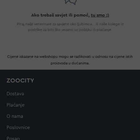
Ako trebaš savjet ili pomoć,
tu smo :)
Pitaj naše veterinare za savjete oko ljubimca... Ili naše kolege iz
podrške za bilo što vezano uz pošiljku ili plaćanje.
Cijene iskazane na webshopu mogu se razlikovati u odnosu na cijene istih
proizvoda u dućanima.
ZOOCITY
Dostava
Plaćanje
O nama
Poslovnice
Posao