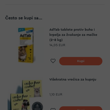
Često se kupi sa...
AdTab tablete protiv buha i
krpelja za žvakanje za mačke
(2-8 kg)
14,05 EUR
Dodaj na listu želja
Kupi
Višekratna vrećica za kupnju
1,10 EUR
Dodaj na listu želja