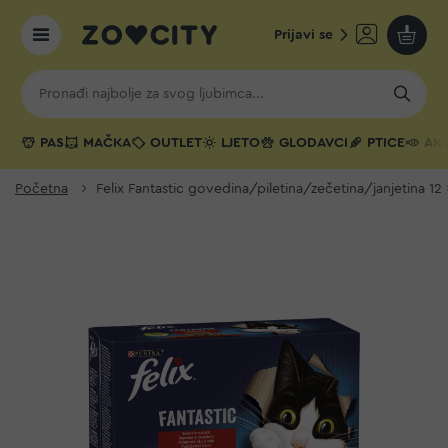
Prijavi se
Moja k
PAS
MAČKA
OUTLET
LJETO
GLODAVCI
PTICE
AKV
Početna
Felix Fantastic govedina/piletina/zečetina/janjetina 12