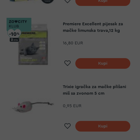
Kupi
Premiere Excellent pijesak za
mačke limunska trava,12 kg
16,80 EUR
Dodaj na listu želja
Kupi
Trixie igračka za mačke plišani
miš sa zvonom 5 cm
0,95 EUR
Dodaj na listu želja
Kupi