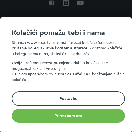
Povratak na vrh
Kolačići pomažu tebi i nama
Stranica www.zoocity.hr koristi (pseće) kolačiće (cookies) za
pružanje boljeg iskustva korištenja stranice. Koristimo kolačiće
© 2026 ZOOCITY. Sva prava zadržana.
u kategorijama nužni, statistički i marketinški.
Ovdje
imaš mogućnost promjene odabira kolačića kao i
mogućnost saznati više o njima.
Daljnjom upotrebom ovih stranica slažeš se s korištenjem nužnih
kolačića.
Postavke
Prihvaćam sve