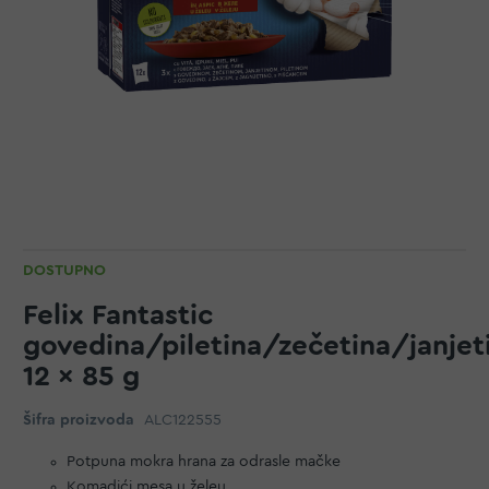
DOSTUPNO
Felix Fantastic
govedina/piletina/zečetina/janjet
12 x 85 g
Šifra proizvoda
ALC122555
Potpuna mokra hrana za odrasle mačke
Komadići mesa u želeu